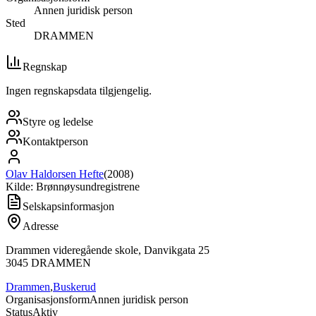
Annen juridisk person
Sted
DRAMMEN
Regnskap
Ingen regnskapsdata tilgjengelig.
Styre og ledelse
Kontaktperson
Olav Haldorsen Hefte
(
2008
)
Kilde: Brønnøysundregistrene
Selskapsinformasjon
Adresse
Drammen videregående skole, Danvikgata 25
3045
DRAMMEN
Drammen
,
Buskerud
Organisasjonsform
Annen juridisk person
Status
Aktiv