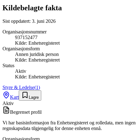
Kildebelagte fakta
Sist oppdatert:
3. juni 2026
Organisasjonsnummer
937152477
Kilde:
Enhetsregisteret
Organisasjonsform
Annen juridisk person
Kilde:
Enhetsregisteret
Status
Aktiv
Kilde:
Enhetsregisteret
Styre & Ledelse
(
1
)
Kart
Lagre
Aktiv
Begrenset profil
Vi har basisinformasjon fra Enhetsregisteret og rolledata, men ingen
regnskapsdata tilgjengelig for denne enheten ennå.
Organisasjonsform