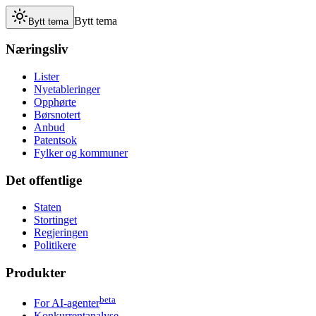
Bytt tema
Bytt tema
Næringsliv
Lister
Nyetableringer
Opphørte
Børsnotert
Anbud
Patentsok
Fylker og kommuner
Det offentlige
Staten
Stortinget
Regjeringen
Politikere
Produkter
beta
For AI-agenter
Konkurrentanalyse