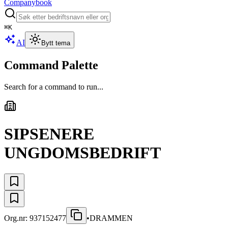
Companybook
⌘
K
AI
Bytt tema
Command Palette
Search for a command to run...
SIPSENERE
UNGDOMSBEDRIFT
Org.nr:
937152477
•
DRAMMEN