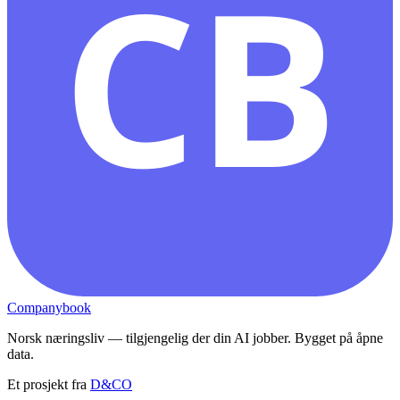
CB
Companybook
Norsk næringsliv — tilgjengelig der din AI jobber. Bygget på åpne
data.
Et prosjekt fra
D&CO