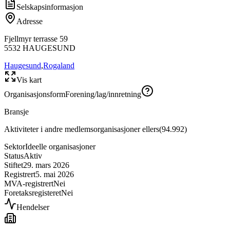
Selskapsinformasjon
Adresse
Fjellmyr terrasse 59
5532
HAUGESUND
Haugesund
,
Rogaland
Vis kart
Organisasjonsform
Forening/lag/innretning
Bransje
Aktiviteter i andre medlemsorganisasjoner ellers
(
94.992
)
Sektor
Ideelle organisasjoner
Status
Aktiv
Stiftet
29. mars 2026
Registrert
5. mai 2026
MVA-registrert
Nei
Foretaksregisteret
Nei
Hendelser