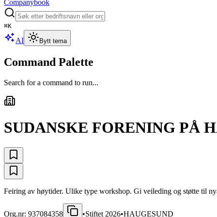
Companybook
⌘
K
AI
Bytt tema
Command Palette
Search for a command to run...
SUDANSKE FORENING PÅ 
Feiring av høytider. Ulike type workshop. Gi veileding og støtte til 
Org.nr:
937084358
•
Stiftet
2026
•
HAUGESUND