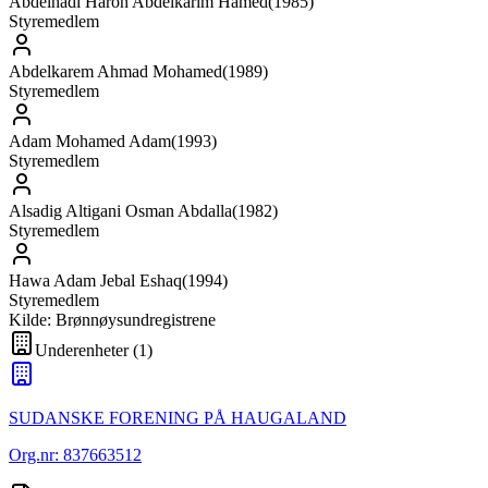
Abdelhadi Haron Abdelkarim Hamed
(
1985
)
Styremedlem
Abdelkarem Ahmad Mohamed
(
1989
)
Styremedlem
Adam Mohamed Adam
(
1993
)
Styremedlem
Alsadig Altigani Osman Abdalla
(
1982
)
Styremedlem
Hawa Adam Jebal Eshaq
(
1994
)
Styremedlem
Kilde: Brønnøysundregistrene
Underenheter
(
1
)
SUDANSKE FORENING PÅ HAUGALAND
Org.nr:
837663512