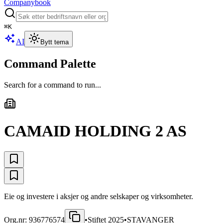
Companybook
⌘
K
AI
Bytt tema
Command Palette
Search for a command to run...
CAMAID HOLDING 2 AS
Eie og investere i aksjer og andre selskaper og virksomheter.
Org.nr:
936776574
•
Stiftet
2025
•
STAVANGER