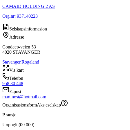
CAMAID HOLDING 2 AS
Org.nr:
937140223
Selskapsinformasjon
Adresse
Condeep-veien 53
4020
STAVANGER
Stavanger
,
Rogaland
Vis kart
Telefon
958 30 448
E-post
martinost@hotmail.com
Organisasjonsform
Aksjeselskap
Bransje
Uoppgitt
(
00.000
)