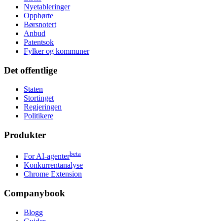
Nyetableringer
Opphørte
Børsnotert
Anbud
Patentsok
Fylker og kommuner
Det offentlige
Staten
Stortinget
Regjeringen
Politikere
Produkter
beta
For AI-agenter
Konkurrentanalyse
Chrome Extension
Companybook
Blogg