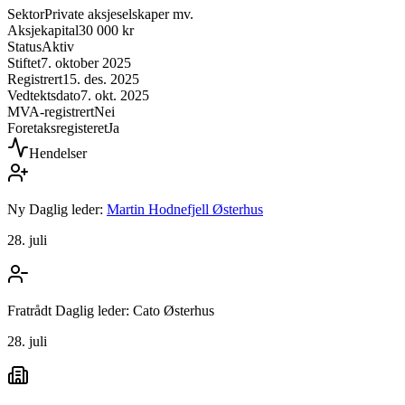
Sektor
Private aksjeselskaper mv.
Aksjekapital
30 000 kr
Status
Aktiv
Stiftet
7. oktober 2025
Registrert
15. des. 2025
Vedtektsdato
7. okt. 2025
MVA-registrert
Nei
Foretaksregisteret
Ja
Hendelser
Ny Daglig leder:
Martin Hodnefjell Østerhus
28. juli
Fratrådt Daglig leder: Cato Østerhus
28. juli