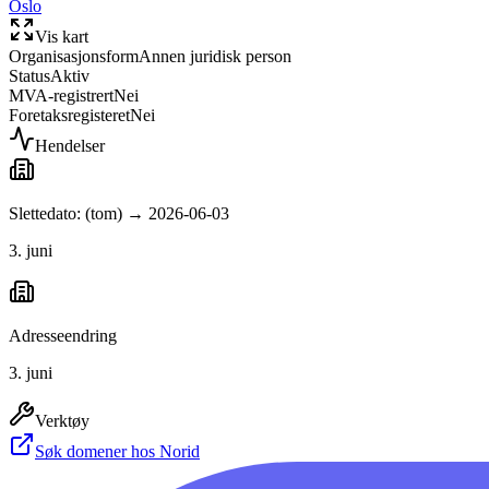
Oslo
Vis kart
Organisasjonsform
Annen juridisk person
Status
Aktiv
MVA-registrert
Nei
Foretaksregisteret
Nei
Hendelser
Slettedato: (tom) → 2026-06-03
3. juni
Adresseendring
3. juni
Verktøy
Søk domener hos Norid