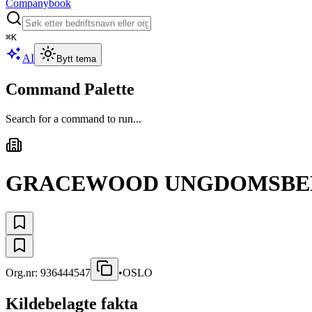
Companybook
⌘
K
AI
Bytt tema
Command Palette
Search for a command to run...
GRACEWOOD UNGDOMSBE
Org.nr:
936444547
•
OSLO
Kildebelagte fakta