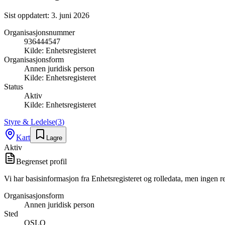
Sist oppdatert:
3. juni 2026
Organisasjonsnummer
936444547
Kilde:
Enhetsregisteret
Organisasjonsform
Annen juridisk person
Kilde:
Enhetsregisteret
Status
Aktiv
Kilde:
Enhetsregisteret
Styre & Ledelse
(
3
)
Kart
Lagre
Aktiv
Begrenset profil
Vi har basisinformasjon fra Enhetsregisteret og rolledata, men ingen r
Organisasjonsform
Annen juridisk person
Sted
OSLO