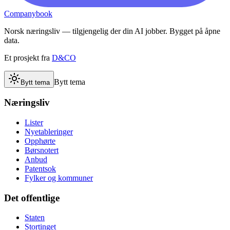
Companybook
Norsk næringsliv — tilgjengelig der din AI jobber. Bygget på åpne
data.
Et prosjekt fra
D&CO
Bytt tema
Bytt tema
Næringsliv
Lister
Nyetableringer
Opphørte
Børsnotert
Anbud
Patentsok
Fylker og kommuner
Det offentlige
Staten
Stortinget