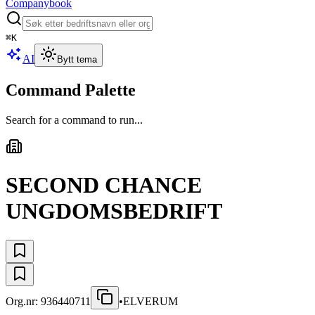
Companybook
⌘
K
AI
Bytt tema
Command Palette
Search for a command to run...
SECOND CHANCE
UNGDOMSBEDRIFT
Org.nr:
936440711
•
ELVERUM