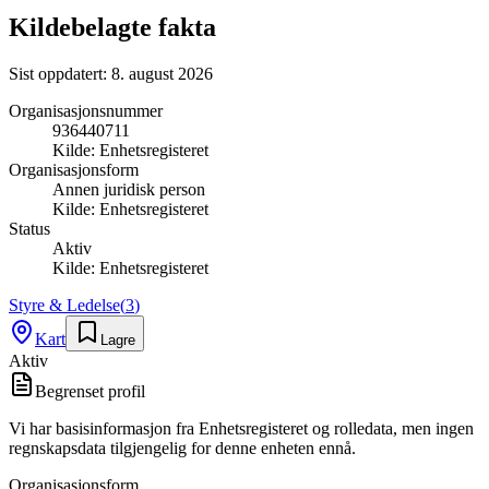
Kildebelagte fakta
Sist oppdatert:
8. august 2026
Organisasjonsnummer
936440711
Kilde:
Enhetsregisteret
Organisasjonsform
Annen juridisk person
Kilde:
Enhetsregisteret
Status
Aktiv
Kilde:
Enhetsregisteret
Styre & Ledelse
(
3
)
Kart
Lagre
Aktiv
Begrenset profil
Vi har basisinformasjon fra Enhetsregisteret og rolledata, men ingen
regnskapsdata tilgjengelig for denne enheten ennå.
Organisasjonsform