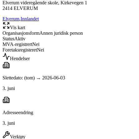
Elverum videregående skole, Kirkevegen 1
2414
ELVERUM
Elverum
,
Innlandet
Vis kart
Organisasjonsform
Annen juridisk person
Status
Aktiv
MVA-registrert
Nei
Foretaksregisteret
Nei
Hendelser
Slettedato: (tom) → 2026-06-03
3. juni
Adresseendring
3. juni
Verktøy