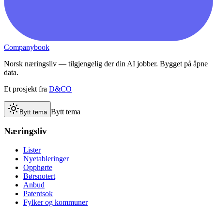
Companybook
Norsk næringsliv — tilgjengelig der din AI jobber. Bygget på åpne
data.
Et prosjekt fra
D&CO
Bytt tema
Bytt tema
Næringsliv
Lister
Nyetableringer
Opphørte
Børsnotert
Anbud
Patentsok
Fylker og kommuner