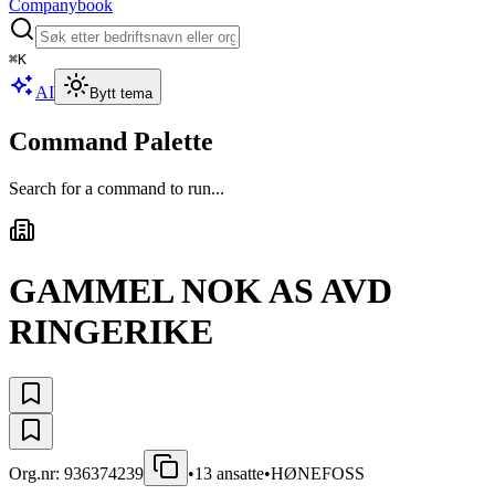
Companybook
⌘
K
AI
Bytt tema
Command Palette
Search for a command to run...
GAMMEL NOK AS AVD
RINGERIKE
Org.nr:
936374239
•
13
ansatte
•
HØNEFOSS