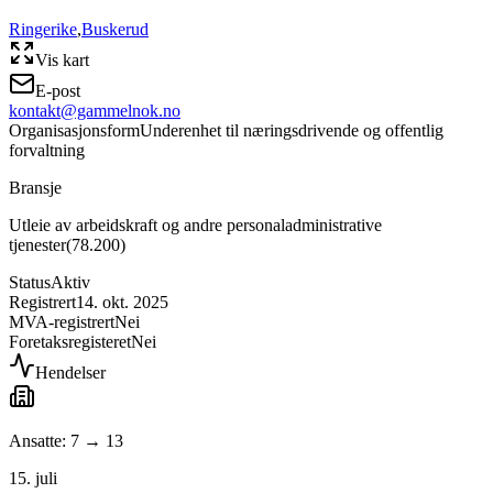
Ringerike
,
Buskerud
Vis kart
E-post
kontakt@gammelnok.no
Organisasjonsform
Underenhet til næringsdrivende og offentlig
forvaltning
Bransje
Utleie av arbeidskraft og andre personaladministrative
tjenester
(
78.200
)
Status
Aktiv
Registrert
14. okt. 2025
MVA-registrert
Nei
Foretaksregisteret
Nei
Hendelser
Ansatte: 7 → 13
15. juli