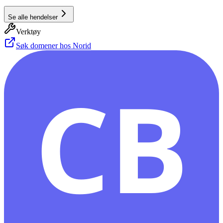
Se alle hendelser
Verktøy
Søk domener hos Norid
CB