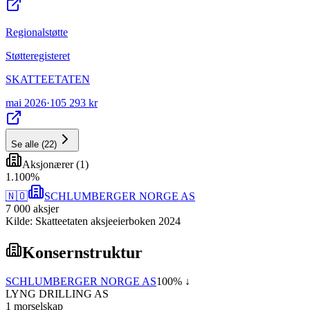
Regionalstøtte
Støtteregisteret
SKATTEETATEN
mai 2026
·
105 293 kr
Se alle
(
22
)
Aksjonærer
(
1
)
1
.
100
%
🇳🇴
SCHLUMBERGER NORGE AS
7 000
aksjer
Kilde: Skatteetaten aksjeeierboken 2024
Konsernstruktur
SCHLUMBERGER NORGE AS
100
% ↓
LYNG DRILLING AS
1
morselskap