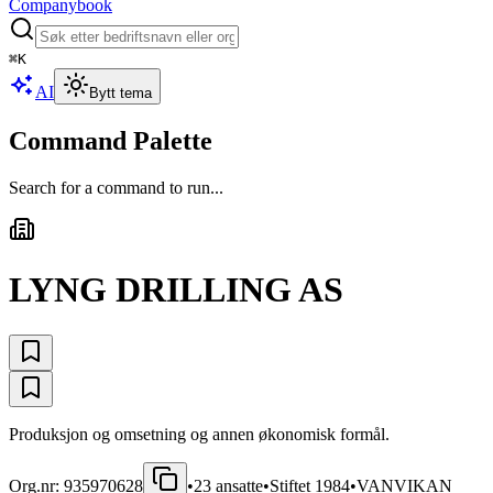
Companybook
⌘
K
AI
Bytt tema
Command Palette
Search for a command to run...
LYNG DRILLING AS
Produksjon og omsetning og annen økonomisk formål.
Org.nr:
935970628
•
23
ansatte
•
Stiftet
1984
•
VANVIKAN