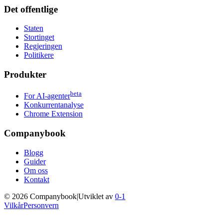
Det offentlige
Staten
Stortinget
Regjeringen
Politikere
Produkter
beta
For AI-agenter
Konkurrentanalyse
Chrome Extension
Companybook
Blogg
Guider
Om oss
Kontakt
©
2026
Companybook
|
Utviklet av
0-1
Vilkår
Personvern