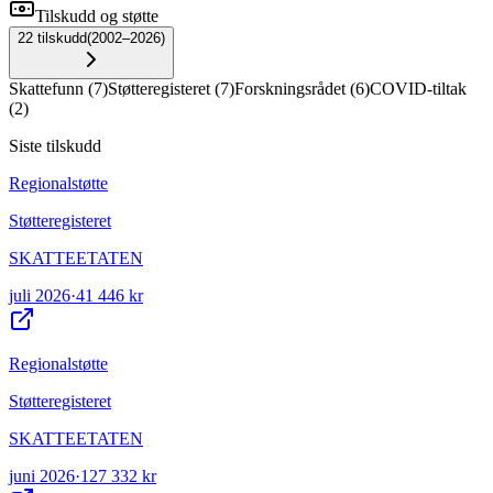
Tilskudd og støtte
22
tilskudd
(
2002–2026
)
Skattefunn
(
7
)
Støtteregisteret
(
7
)
Forskningsrådet
(
6
)
COVID-tiltak
(
2
)
Siste tilskudd
Regionalstøtte
Støtteregisteret
SKATTEETATEN
juli 2026
·
41 446 kr
Regionalstøtte
Støtteregisteret
SKATTEETATEN
juni 2026
·
127 332 kr