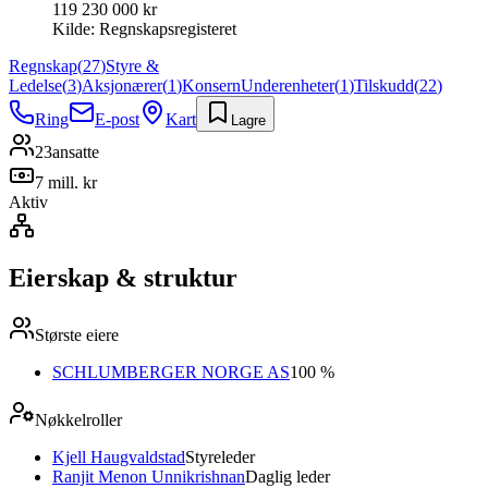
119 230 000 kr
Kilde:
Regnskapsregisteret
Regnskap
(
27
)
Styre &
Ledelse
(
3
)
Aksjonærer
(
1
)
Konsern
Underenheter
(
1
)
Tilskudd
(
22
)
Ring
E-post
Kart
Lagre
23
ansatte
7 mill. kr
Aktiv
Eierskap & struktur
Største eiere
SCHLUMBERGER NORGE AS
100 %
Nøkkelroller
Kjell Haugvaldstad
Styreleder
Ranjit Menon Unnikrishnan
Daglig leder