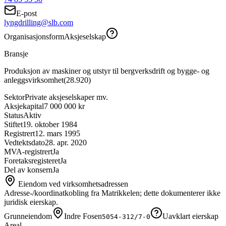
E-post
lyngdrilling@slb.com
Organisasjonsform
Aksjeselskap
Bransje
Produksjon av maskiner og utstyr til bergverksdrift og bygge- og
anleggsvirksomhet
(
28.920
)
Sektor
Private aksjeselskaper mv.
Aksjekapital
7 000 000 kr
Status
Aktiv
Stiftet
19. oktober 1984
Registrert
12. mars 1995
Vedtektsdato
28. apr. 2020
MVA-registrert
Ja
Foretaksregisteret
Ja
Del av konsern
Ja
Eiendom ved virksomhetsadressen
Adresse-/koordinatkobling fra Matrikkelen; dette dokumenterer ikke
juridisk eierskap.
Grunneiendom
Indre Fosen
Uavklart eierskap
5054-312/7-0
Areal