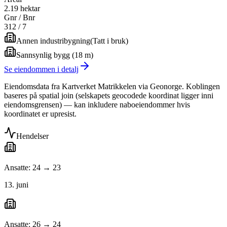
2.19 hektar
Gnr / Bnr
312
/
7
Annen industribygning
(
Tatt i bruk
)
Sannsynlig bygg (18 m)
Se eiendommen i detalj
Eiendomsdata fra Kartverket Matrikkelen via Geonorge. Koblingen
baseres på spatial join (selskapets geocodede koordinat ligger inni
eiendomsgrensen) — kan inkludere naboeiendommer hvis
koordinatet er upresist.
Hendelser
Ansatte: 24 → 23
13. juni
Ansatte: 26 → 24