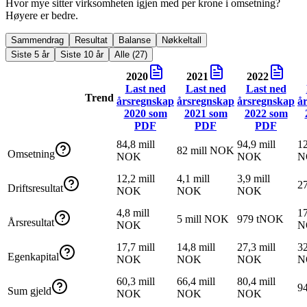
Hvor mye sitter virksomheten igjen med per krone i omsetning?
Høyere er bedre.
Sammendrag
Resultat
Balanse
Nøkkeltall
Siste 5 år
Siste 10 år
Alle (27)
2020
2021
2022
Last ned
Last ned
Last ned
Trend
årsregnskap
årsregnskap
årsregnskap
å
2020
som
2021
som
2022
som
PDF
PDF
PDF
84,8 mill
94,9 mill
12
82 mill NOK
Omsetning
NOK
NOK
N
12,2 mill
4,1 mill
3,9 mill
2
Driftsresultat
NOK
NOK
NOK
4,8 mill
17
5 mill NOK
979 tNOK
Årsresultat
NOK
N
17,7 mill
14,8 mill
27,3 mill
32
Egenkapital
NOK
NOK
NOK
N
60,3 mill
66,4 mill
80,4 mill
9
Sum gjeld
NOK
NOK
NOK