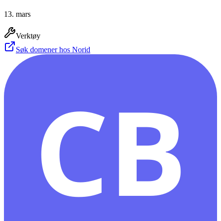
13. mars
Verktøy
Søk domener hos Norid
CB