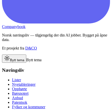
Companybook
Norsk næringsliv — tilgjengelig der din AI jobber. Bygget på åpne
data.
Et prosjekt fra
D&CO
Bytt tema
Bytt tema
Næringsliv
Lister
Nyetableringer
Opphørte
Børsnotert
Anbud
Patentsok
Fylker og kommuner