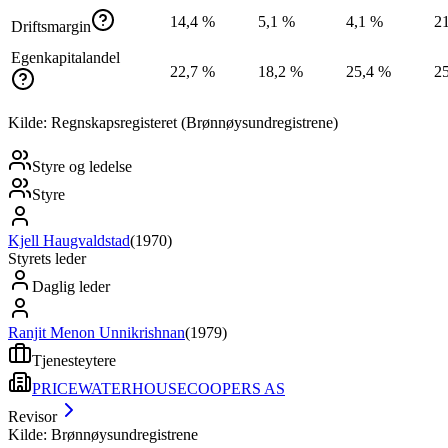
14,4 %
5,1 %
4,1 %
2
Driftsmargin
Egenkapitalandel
22,7 %
18,2 %
25,4 %
2
Kilde: Regnskapsregisteret (Brønnøysundregistrene)
Styre og ledelse
Styre
Kjell Haugvaldstad
(
1970
)
Styrets leder
Daglig leder
Ranjit Menon Unnikrishnan
(
1979
)
Tjenesteytere
PRICEWATERHOUSECOOPERS AS
Revisor
Kilde: Brønnøysundregistrene