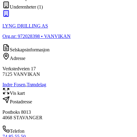
Underenheter
(
1
)
LYNG DRILLING AS
Org.nr:
972028398
• VANVIKAN
Selskapsinformasjon
Adresse
Verkstedveien 17
7125
VANVIKAN
Indre Fosen
,
Trøndelag
Vis kart
Postadresse
Postboks 8013
4068
STAVANGER
Telefon
74 85 55 50