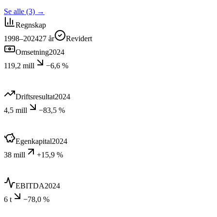
Se alle (3)
→
Regnskap
1998–2024
27
år
Revidert
Omsetning
2024
119,2 mill
−6,6 %
Driftsresultat
2024
4,5 mill
−83,5 %
Egenkapital
2024
38 mill
+15,9 %
EBITDA
2024
6 t
−78,0 %