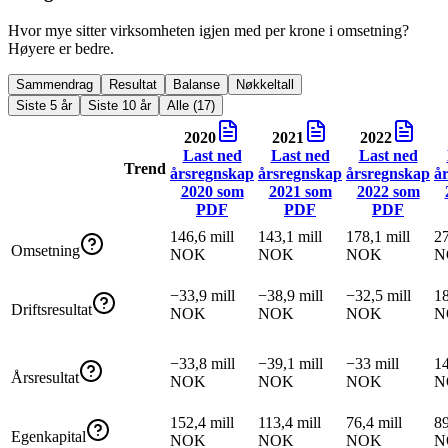
Hvor mye sitter virksomheten igjen med per krone i omsetning?
Høyere er bedre.
Sammendrag
Resultat
Balanse
Nøkkeltall
Siste 5 år
Siste 10 år
Alle (17)
2020
2021
2022
Last ned
Last ned
Last ned
Trend
årsregnskap
årsregnskap
årsregnskap
å
2020
som
2021
som
2022
som
PDF
PDF
PDF
146,6 mill
143,1 mill
178,1 mill
27
Omsetning
NOK
NOK
NOK
N
−33,9 mill
−38,9 mill
−32,5 mill
18
Driftsresultat
NOK
NOK
NOK
N
−33,8 mill
−39,1 mill
−33 mill
14
Årsresultat
NOK
NOK
NOK
N
152,4 mill
113,4 mill
76,4 mill
89
Egenkapital
NOK
NOK
NOK
N