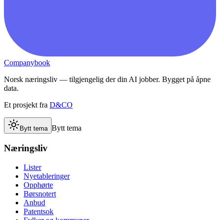
Companybook
Norsk næringsliv — tilgjengelig der din AI jobber. Bygget på åpne
data.
Et prosjekt fra
D&CO
Bytt tema
Bytt tema
Næringsliv
Lister
Nyetableringer
Opphørte
Børsnotert
Anbud
Patentsok