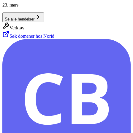
23. mars
Se alle hendelser
Verktøy
Søk domener hos Norid
CB