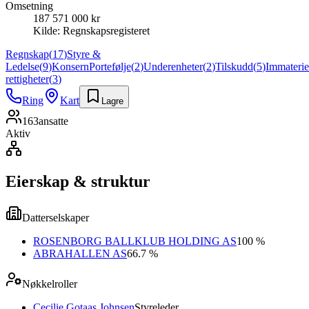
Omsetning
187 571 000 kr
Kilde:
Regnskapsregisteret
Regnskap
(
17
)
Styre &
Ledelse
(
9
)
Konsern
Portefølje
(
2
)
Underenheter
(
2
)
Tilskudd
(
5
)
Immaterie
rettigheter
(
3
)
Ring
Kart
Lagre
163
ansatte
Aktiv
Eierskap & struktur
Datterselskaper
ROSENBORG BALLKLUB HOLDING AS
100 %
ABRAHALLEN AS
66.7 %
Nøkkelroller
Cecilie Gotaas Johnsen
Styreleder