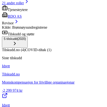
21
andre roller
Tjenesteytere
BDO AS
Revisor
Kilde: Brønnøysundregistrene
Tilskudd og støtte
5
tilskudd
(
2020
)
Tilskudd.no
(
4
)
COVID-tiltak
(
1
)
Siste tilskudd
Idrett
Tilskudd.no
Momskompensasjon for frivillige organisasjonar
·
2 299 974 kr
Idrett