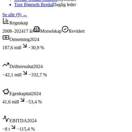
Tore Bjørseth Berdal
Daglig leder
Se alle (9)
→
Regnskap
2008–2024
17
år
Morselskap
Revidert
Omsetning
2024
187,6 mill
−30,9 %
Driftsresultat
2024
−42,1 mill
−332,7 %
Egenkapital
2024
41,6 mill
−53,4 %
EBITDA
2024
−8 t
−115,4 %