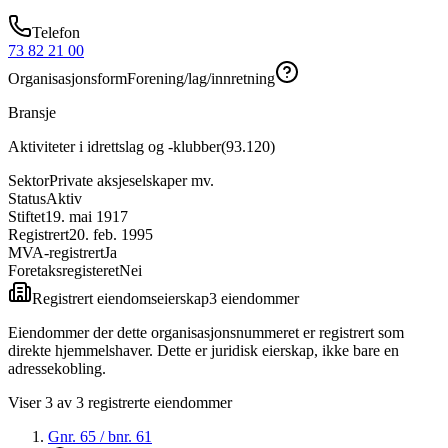
Telefon
73 82 21 00
Organisasjonsform
Forening/lag/innretning
Bransje
Aktiviteter i idrettslag og -klubber
(
93.120
)
Sektor
Private aksjeselskaper mv.
Status
Aktiv
Stiftet
19. mai 1917
Registrert
20. feb. 1995
MVA-registrert
Ja
Foretaksregisteret
Nei
Registrert eiendomseierskap
3
eiendom
mer
Eiendommer der dette organisasjonsnummeret er registrert som
direkte hjemmelshaver. Dette er juridisk eierskap, ikke bare en
adressekobling.
Viser
3
av
3
registrerte eiendommer
Gnr.
65
/ bnr.
61