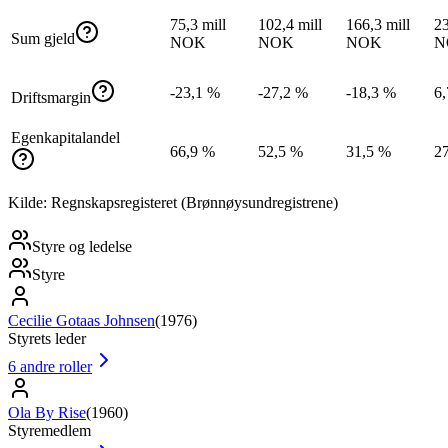
75,3 mill
102,4 mill
166,3 mill
23
Sum gjeld
NOK
NOK
NOK
N
-23,1 %
-27,2 %
-18,3 %
6
Driftsmargin
Egenkapitalandel
66,9 %
52,5 %
31,5 %
2
Kilde: Regnskapsregisteret (Brønnøysundregistrene)
Styre og ledelse
Styre
Cecilie Gotaas Johnsen
(
1976
)
Styrets leder
6
andre roller
Ola By Rise
(
1960
)
Styremedlem