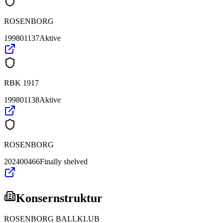
ROSENBORG
199801137
Aktive
RBK 1917
199801138
Aktive
ROSENBORG
202400466
Finally shelved
Konsernstruktur
ROSENBORG BALLKLUB