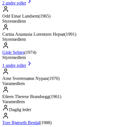
2
andre roller
Odd Einar Landsem
(
1965
)
Styremedlem
Carina Anastasia Lorentzen Hepsø
(
1991
)
Styremedlem
Gisle Selnes
(
1974
)
Styremedlem
1
andre roller
Arne Sverressønn Nypan
(
1970
)
Varamedlem
Eileen Therese Brandsegg
(
1961
)
Varamedlem
Daglig leder
Tore Bjørseth Berdal
(
1988
)