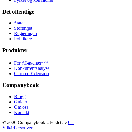
Fylker og kommuner
Det offentlige
Staten
Stortinget
Regjeringen
Politikere
Produkter
beta
For AI-agenter
Konkurrentanalyse
Chrome Extension
Companybook
Blogg
Guider
Om oss
Kontakt
©
2026
Companybook
|
Utviklet av
0-1
Vilkår
Personvern