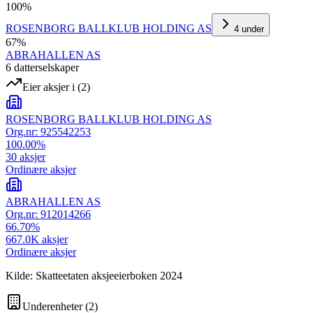
100
%
ROSENBORG BALLKLUB HOLDING AS
4
under
67
%
ABRAHALLEN AS
6
datterselskap
er
Eier aksjer i
(
2
)
ROSENBORG BALLKLUB HOLDING AS
Org.nr:
925542253
100.00
%
30
aksjer
Ordinære aksjer
ABRAHALLEN AS
Org.nr:
912014266
66.70
%
667.0K
aksjer
Ordinære aksjer
Kilde: Skatteetaten aksjeeierboken 2024
Underenheter
(
2
)