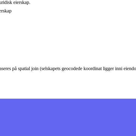
ridisk eierskap.
erskap
eres på spatial join (selskapets geocodede koordinat ligger inni eie