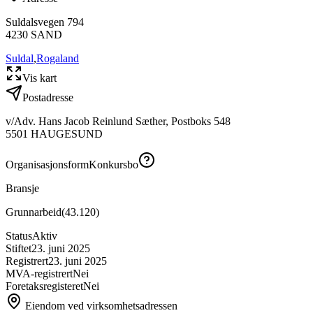
Suldalsvegen 794
4230
SAND
Suldal
,
Rogaland
Vis kart
Postadresse
v/Adv. Hans Jacob Reinlund Sæther, Postboks 548
5501
HAUGESUND
Organisasjonsform
Konkursbo
Bransje
Grunnarbeid
(
43.120
)
Status
Aktiv
Stiftet
23. juni 2025
Registrert
23. juni 2025
MVA-registrert
Nei
Foretaksregisteret
Nei
Eiendom ved virksomhetsadressen