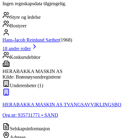
Ingen regnskapsdata tilgjengelig.
Styre og ledelse
Bostyrer
Hans-Jacob Reinlund Sæther
(
1968
)
18
andre roller
Konkursdebitor
HERABAKKA MASKIN AS
Kilde: Brønnøysundregistrene
Underenheter
(
1
)
HERABAKKA MASKIN AS TVANGSAVVIKLINGSBO
Org.nr:
935731771
• SAND
Selskapsinformasjon
Adresse