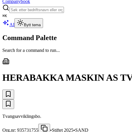
Companybook
⌘
K
AI
Bytt tema
Command Palette
Search for a command to run...
HERABAKKA MASKIN AS T
Tvangsavviklingsbo.
Org.nr:
935731755
•
Stiftet
2025
•
SAND