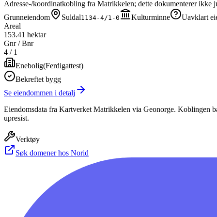
Adresse-/koordinatkobling fra Matrikkelen; dette dokumenterer ikke ju
Grunneiendom
Suldal
Kulturminne
Uavklart ei
1134-4/1-0
Areal
153.41 hektar
Gnr / Bnr
4
/
1
Enebolig
(
Ferdigattest
)
Bekreftet bygg
Se eiendommen i detalj
Eiendomsdata fra Kartverket Matrikkelen via Geonorge. Koblingen bas
upresist.
Verktøy
Søk domener hos Norid