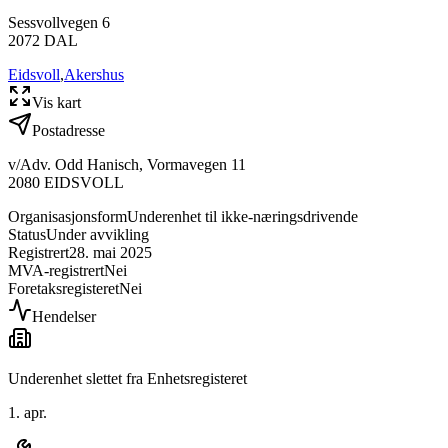
Sessvollvegen 6
2072
DAL
Eidsvoll
,
Akershus
Vis kart
Postadresse
v/Adv. Odd Hanisch, Vormavegen 11
2080
EIDSVOLL
Organisasjonsform
Underenhet til ikke-næringsdrivende
Status
Under avvikling
Registrert
28. mai 2025
MVA-registrert
Nei
Foretaksregisteret
Nei
Hendelser
Underenhet slettet fra Enhetsregisteret
1. apr.