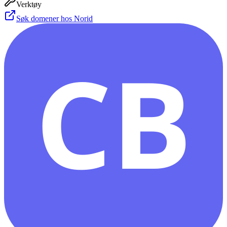
Verktøy
Søk domener hos Norid
CB