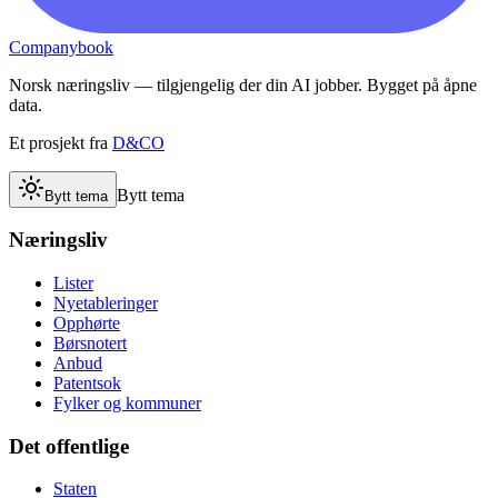
Companybook
Norsk næringsliv — tilgjengelig der din AI jobber. Bygget på åpne
data.
Et prosjekt fra
D&CO
Bytt tema
Bytt tema
Næringsliv
Lister
Nyetableringer
Opphørte
Børsnotert
Anbud
Patentsok
Fylker og kommuner
Det offentlige
Staten