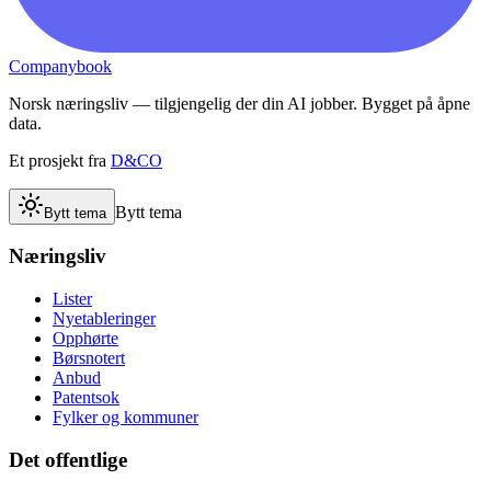
Companybook
Norsk næringsliv — tilgjengelig der din AI jobber. Bygget på åpne
data.
Et prosjekt fra
D&CO
Bytt tema
Bytt tema
Næringsliv
Lister
Nyetableringer
Opphørte
Børsnotert
Anbud
Patentsok
Fylker og kommuner
Det offentlige