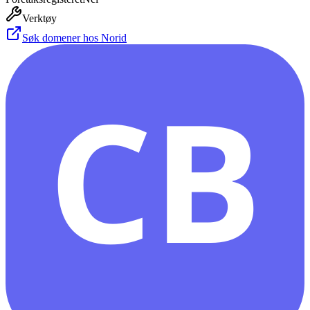
Verktøy
Søk domener hos Norid
CB