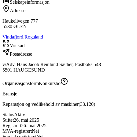
Selskapsinformasjon
Adresse
Haukelivegen 777
5580
ØLEN
Vindafjord
,
Rogaland
Vis kart
Postadresse
v/Adv. Hans Jacob Reinlund Sæther, Postboks 548
5501
HAUGESUND
Organisasjonsform
Konkursbo
Bransje
Reparasjon og vedlikehold av maskiner
(
33.120
)
Status
Aktiv
Stiftet
26. mai 2025
Registrert
26. mai 2025
MVA-registrert
Nei
Foretaksregisteret
Nei