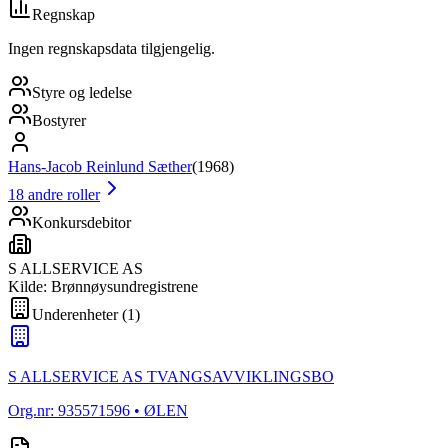
Regnskap
Ingen regnskapsdata tilgjengelig.
Styre og ledelse
Bostyrer
Hans-Jacob Reinlund Sæther
(
1968
)
18
andre roller
Konkursdebitor
S ALLSERVICE AS
Kilde: Brønnøysundregistrene
Underenheter
(
1
)
S ALLSERVICE AS TVANGSAVVIKLINGSBO
Org.nr:
935571596
• ØLEN