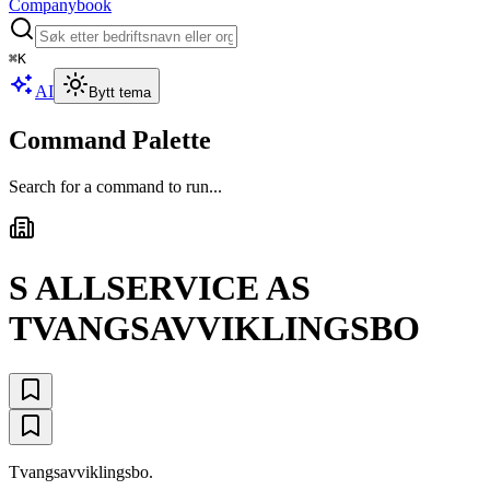
Companybook
⌘
K
AI
Bytt tema
Command Palette
Search for a command to run...
S ALLSERVICE AS
TVANGSAVVIKLINGSBO
Tvangsavviklingsbo.