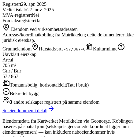
Registrert
29. apr. 2025
Vedtektsdato
27. nov. 2025
MVA-registrert
Nei
Foretaksregisteret
Ja
Eiendom ved virksomhetsadressen
Adresse-/koordinatkobling fra Matrikkelen; dette dokumenterer ikke
juridisk eierskap.
Grunneiendom
Harstad
Kulturminne
5503-57/867-0
Uavklart eierskap
Areal
705 m²
Gnr / Bnr
57
/
867
Tomannsbolig, horisontaldelt
(
Tatt i bruk
)
Bekreftet bygg
3
andre selskap
er
registrert på samme eiendom
Se eiendommen i detalj
Eiendomsdata fra Kartverket Matrikkelen via Geonorge. Koblingen
baseres på spatial join (selskapets geocodede koordinat ligger inni
eiendomsgrensen) — kan inkludere naboeiendommer hvis