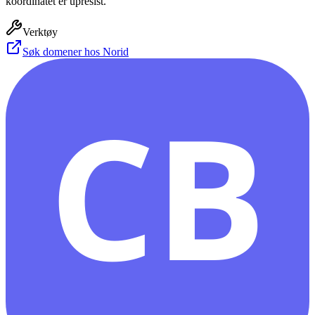
koordinatet er upresist.
Verktøy
Søk domener hos Norid
CB