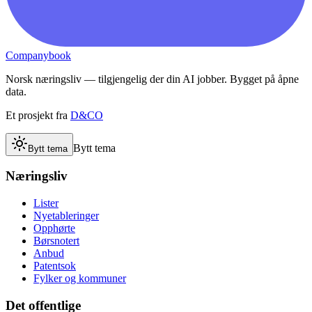
Companybook
Norsk næringsliv — tilgjengelig der din AI jobber. Bygget på åpne
data.
Et prosjekt fra
D&CO
Bytt tema
Bytt tema
Næringsliv
Lister
Nyetableringer
Opphørte
Børsnotert
Anbud
Patentsok
Fylker og kommuner
Det offentlige