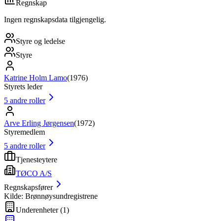
Regnskap
Ingen regnskapsdata tilgjengelig.
Styre og ledelse
Styre
Katrine Holm Lamo
(
1976
)
Styrets leder
5
andre roller
Arve Erling Jørgensen
(
1972
)
Styremedlem
5
andre roller
Tjenesteytere
TØCO A/S
Regnskapsfører
Kilde: Brønnøysundregistrene
Underenheter
(
1
)