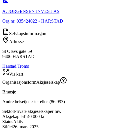
A. JØRGENSEN INVEST AS
Org.nr:
835424022
• HARSTAD
Selskapsinformasjon
Adresse
St Olavs gate 59
9406
HARSTAD
Harstad
,
Troms
Vis kart
Organisasjonsform
Aksjeselskap
Bransje
Andre helsetjenester ellers
(
86.993
)
Sektor
Private aksjeselskaper mv.
Aksjekapital
140 000 kr
Status
Aktiv
Stiftet
26. mars 2025