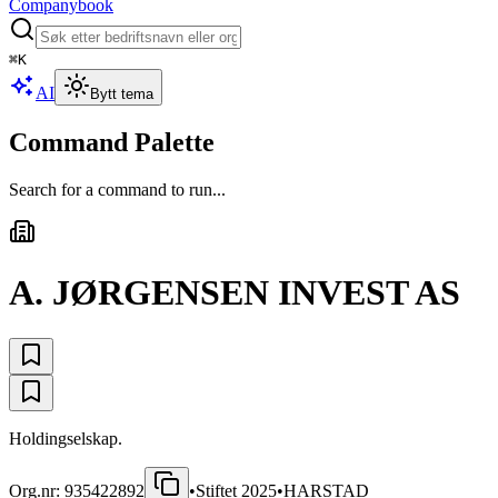
Companybook
⌘
K
AI
Bytt tema
Command Palette
Search for a command to run...
A. JØRGENSEN INVEST AS
Holdingselskap.
Org.nr:
935422892
•
Stiftet
2025
•
HARSTAD