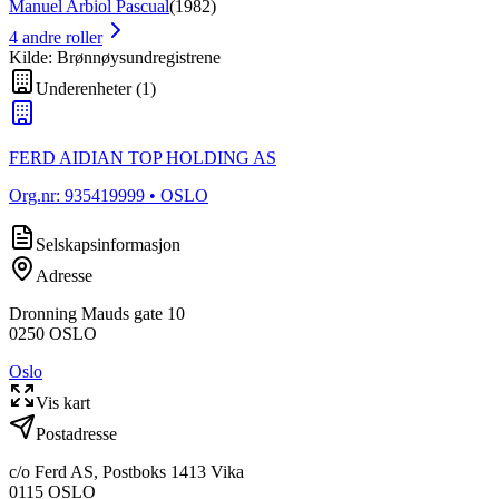
Manuel Arbiol Pascual
(
1982
)
4
andre roller
Kilde: Brønnøysundregistrene
Underenheter
(
1
)
FERD AIDIAN TOP HOLDING AS
Org.nr:
935419999
• OSLO
Selskapsinformasjon
Adresse
Dronning Mauds gate 10
0250
OSLO
Oslo
Vis kart
Postadresse
c/o Ferd AS, Postboks 1413 Vika
0115
OSLO