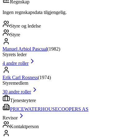
Regnskap
Ingen regnskapsdata tilgjengelig.
Styre og ledelse
Styre
Manuel Arbiol Pascual
(
1982
)
Styrets leder
4
andre roller
Erik Carl Rosness
(
1974
)
Styremedlem
30
andre roller
Tjenesteytere
PRICEWATERHOUSECOOPERS AS
Revisor
Kontaktperson