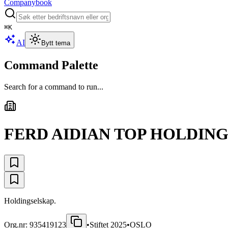
Companybook
⌘
K
AI
Bytt tema
Command Palette
Search for a command to run...
FERD AIDIAN TOP HOLDING
Holdingselskap.
Org.nr:
935419123
•
Stiftet
2025
•
OSLO