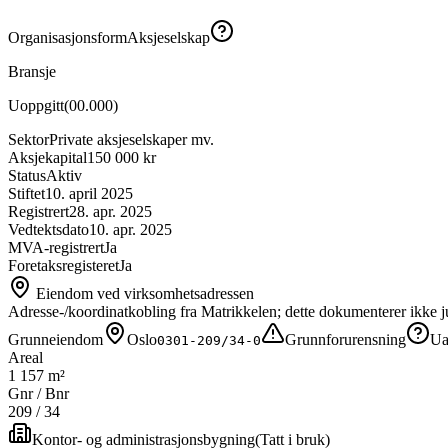
Organisasjonsform
Aksjeselskap
Bransje
Uoppgitt
(
00.000
)
Sektor
Private aksjeselskaper mv.
Aksjekapital
150 000 kr
Status
Aktiv
Stiftet
10. april 2025
Registrert
28. apr. 2025
Vedtektsdato
10. apr. 2025
MVA-registrert
Ja
Foretaksregisteret
Ja
Eiendom ved virksomhetsadressen
Adresse-/koordinatkobling fra Matrikkelen; dette dokumenterer ikke ju
Grunneiendom
Oslo
Grunnforurensning
Ua
0301-209/34-0
Areal
1 157 m²
Gnr / Bnr
209
/
34
Kontor- og administrasjonsbygning
(
Tatt i bruk
)