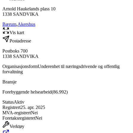
Arnold Haukelands plass 10
1338
SANDVIKA
Bærum
,
Akershus
Vis kart
Postadresse
Postboks 700
1338
SANDVIKA
Organisasjonsform
Underenhet til næringsdrivende og offentlig
forvaltning
Bransje
Forebyggende helsearbeid
(
86.992
)
Status
Aktiv
Registrert
25. apr. 2025
MVA-registrert
Nei
Foretaksregisteret
Nei
Verktøy