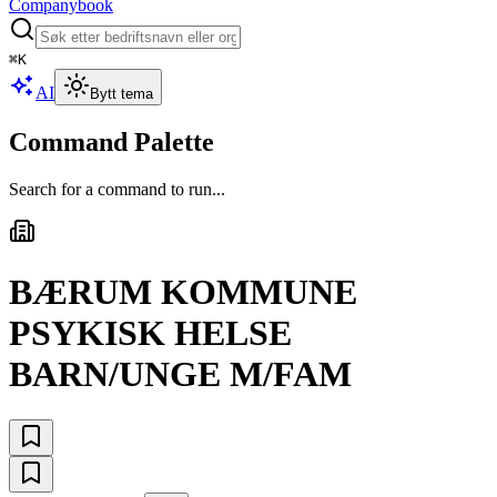
Companybook
⌘
K
AI
Bytt tema
Command Palette
Search for a command to run...
BÆRUM KOMMUNE
PSYKISK HELSE
BARN/UNGE M/FAM