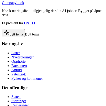
Companybook
Norsk næringsliv — tilgjengelig der din AI jobber. Bygget på åpne
data.
Et prosjekt fra
D&CO
Bytt tema
Bytt tema
Næringsliv
Lister
Nyetableringer
Opphørte
Børsnotert
Anbud
Patentsok
Fylker og kommuner
Det offentlige
Staten
Stortinget
Regjeringen