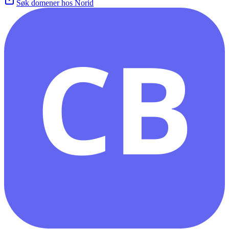
Søk domener hos Norid
CB