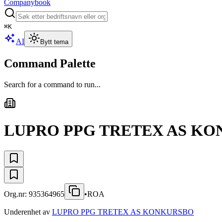
Companybook
⌘
K
AI
Bytt tema
Command Palette
Search for a command to run...
LUPRO PPG TRETEX AS K
Org.nr:
935364965
•
ROA
Underenhet av
LUPRO PPG TRETEX AS KONKURSBO