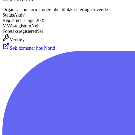
Organisasjonsform
Underenhet til ikke-næringsdrivende
Status
Aktiv
Registrert
11. apr. 2025
MVA-registrert
Nei
Foretaksregisteret
Nei
Verktøy
Søk domener hos Norid