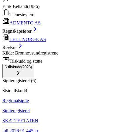
Eirik Belland
(
1986
)
Tjenesteytere
ADMENTO AS
Regnskapsfører
TELL NORGE AS
Revisor
Kilde: Brønnøysundregistrene
Tilskudd og støtte
6
tilskudd
(
2026
)
Støtteregisteret
(
6
)
Siste tilskudd
Regionalstøtte
Støtteregisteret
SKATTEETATEN
juli 2026
·
91 445 kr