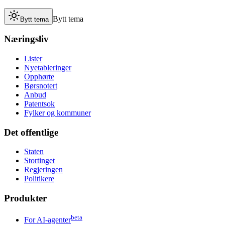
Bytt tema
Bytt tema
Næringsliv
Lister
Nyetableringer
Opphørte
Børsnotert
Anbud
Patentsok
Fylker og kommuner
Det offentlige
Staten
Stortinget
Regjeringen
Politikere
Produkter
beta
For AI-agenter