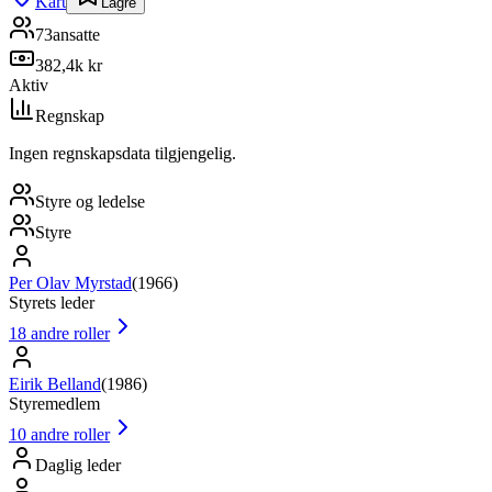
Kart
Lagre
73
ansatte
382,4k kr
Aktiv
Regnskap
Ingen regnskapsdata tilgjengelig.
Styre og ledelse
Styre
Per Olav Myrstad
(
1966
)
Styrets leder
18
andre roller
Eirik Belland
(
1986
)
Styremedlem
10
andre roller
Daglig leder