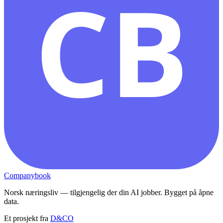
CB
Companybook
Norsk næringsliv — tilgjengelig der din AI jobber. Bygget på åpne
data.
Et prosjekt fra
D&CO