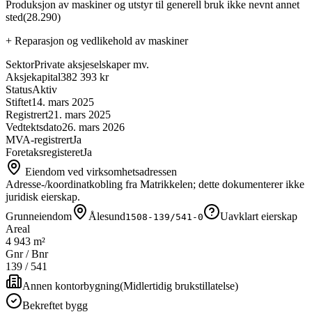
Produksjon av maskiner og utstyr til generell bruk ikke nevnt annet
sted
(
28.290
)
+
Reparasjon og vedlikehold av maskiner
Sektor
Private aksjeselskaper mv.
Aksjekapital
382 393 kr
Status
Aktiv
Stiftet
14. mars 2025
Registrert
21. mars 2025
Vedtektsdato
26. mars 2026
MVA-registrert
Ja
Foretaksregisteret
Ja
Eiendom ved virksomhetsadressen
Adresse-/koordinatkobling fra Matrikkelen; dette dokumenterer ikke
juridisk eierskap.
Grunneiendom
Ålesund
Uavklart eierskap
1508-139/541-0
Areal
4 943 m²
Gnr / Bnr
139
/
541
Annen kontorbygning
(
Midlertidig brukstillatelse
)
Bekreftet bygg