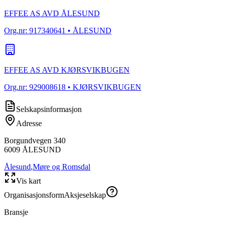
EFFEE AS AVD ÅLESUND
Org.nr:
917340641
• ÅLESUND
EFFEE AS AVD KJØRSVIKBUGEN
Org.nr:
929008618
• KJØRSVIKBUGEN
Selskapsinformasjon
Adresse
Borgundvegen 340
6009
ÅLESUND
Ålesund
,
Møre og Romsdal
Vis kart
Organisasjonsform
Aksjeselskap
Bransje