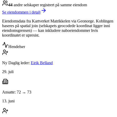
44
andre selskap
er
registrert på samme eiendom
Se eiendommen i detalj
Eiendomsdata fra Kartverket Matrikkelen via Geonorge. Koblingen
baseres på spatial join (selskapets geocodede koordinat ligger inni
eiendomsgrensen) — kan inkludere naboeiendommer hvis
koordinatet er upresist.
Hendelser
Ny Daglig leder:
Eirik Belland
29. juli
Ansatte: 72 → 73
13. juni