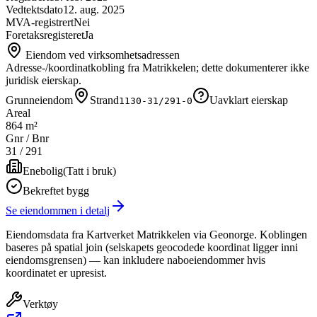
Vedtektsdato
12. aug. 2025
MVA-registrert
Nei
Foretaksregisteret
Ja
Eiendom ved virksomhetsadressen
Adresse-/koordinatkobling fra Matrikkelen; dette dokumenterer ikke
juridisk eierskap.
Grunneiendom
Strand
Uavklart eierskap
1130-31/291-0
Areal
864 m²
Gnr / Bnr
31
/
291
Enebolig
(
Tatt i bruk
)
Bekreftet bygg
Se eiendommen i detalj
Eiendomsdata fra Kartverket Matrikkelen via Geonorge. Koblingen
baseres på spatial join (selskapets geocodede koordinat ligger inni
eiendomsgrensen) — kan inkludere naboeiendommer hvis
koordinatet er upresist.
Verktøy