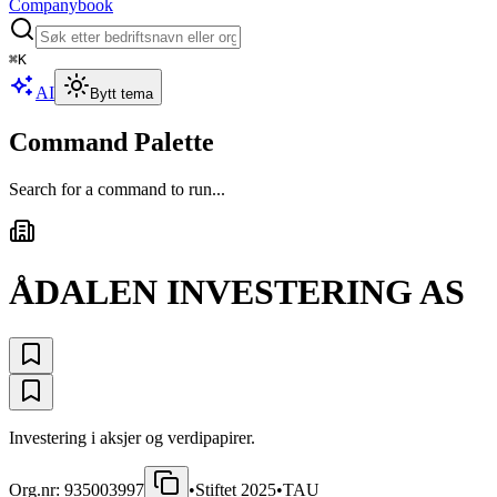
Companybook
⌘
K
AI
Bytt tema
Command Palette
Search for a command to run...
ÅDALEN INVESTERING AS
Investering i aksjer og verdipapirer.
Org.nr:
935003997
•
Stiftet
2025
•
TAU