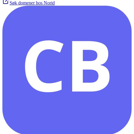
Søk domener hos Norid
CB