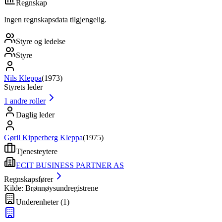
Regnskap
Ingen regnskapsdata tilgjengelig.
Styre og ledelse
Styre
Nils Kleppa
(
1973
)
Styrets leder
1
andre roller
Daglig leder
Gøril Kipperberg Kleppa
(
1975
)
Tjenesteytere
ECIT BUSINESS PARTNER AS
Regnskapsfører
Kilde: Brønnøysundregistrene
Underenheter
(
1
)