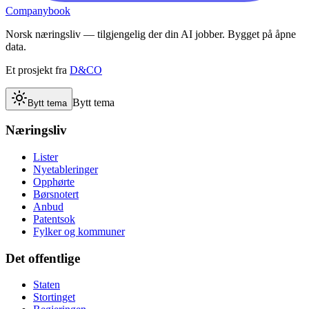
Companybook
Norsk næringsliv — tilgjengelig der din AI jobber. Bygget på åpne
data.
Et prosjekt fra
D&CO
Bytt tema
Bytt tema
Næringsliv
Lister
Nyetableringer
Opphørte
Børsnotert
Anbud
Patentsok
Fylker og kommuner
Det offentlige
Staten
Stortinget