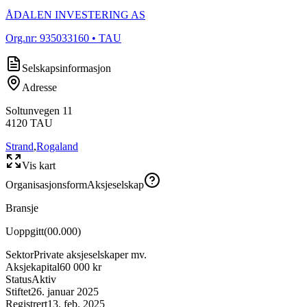
ÅDALEN INVESTERING AS
Org.nr:
935033160
• TAU
Selskapsinformasjon
Adresse
Soltunvegen 11
4120
TAU
Strand
,
Rogaland
Vis kart
Organisasjonsform
Aksjeselskap
Bransje
Uoppgitt
(
00.000
)
Sektor
Private aksjeselskaper mv.
Aksjekapital
60 000 kr
Status
Aktiv
Stiftet
26. januar 2025
Registrert
13. feb. 2025