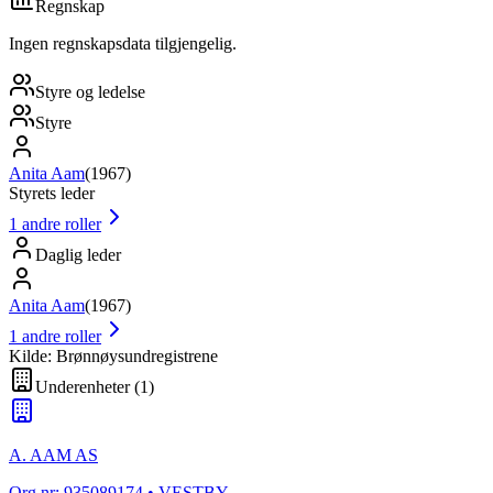
Regnskap
Ingen regnskapsdata tilgjengelig.
Styre og ledelse
Styre
Anita Aam
(
1967
)
Styrets leder
1
andre roller
Daglig leder
Anita Aam
(
1967
)
1
andre roller
Kilde: Brønnøysundregistrene
Underenheter
(
1
)
A. AAM AS
Org.nr:
935089174
• VESTBY