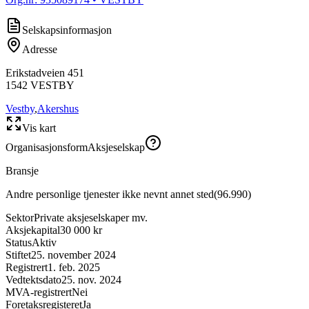
Selskapsinformasjon
Adresse
Erikstadveien 451
1542
VESTBY
Vestby
,
Akershus
Vis kart
Organisasjonsform
Aksjeselskap
Bransje
Andre personlige tjenester ikke nevnt annet sted
(
96.990
)
Sektor
Private aksjeselskaper mv.
Aksjekapital
30 000 kr
Status
Aktiv
Stiftet
25. november 2024
Registrert
1. feb. 2025
Vedtektsdato
25. nov. 2024
MVA-registrert
Nei
Foretaksregisteret
Ja