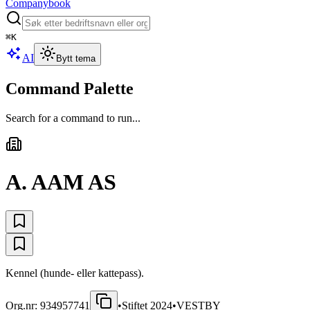
Companybook
⌘
K
AI
Bytt tema
Command Palette
Search for a command to run...
A. AAM AS
Kennel (hunde- eller kattepass).
Org.nr:
934957741
•
Stiftet
2024
•
VESTBY