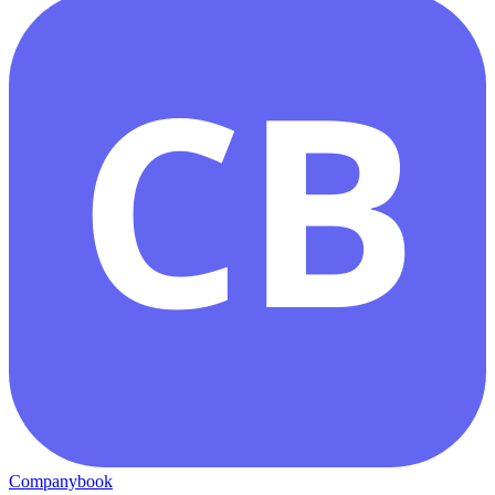
CB
Companybook