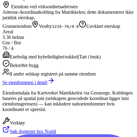
Eiendom ved virksomhetsadressen
Adresse-/koordinatkobling fra Matrikkelen; dette dokumenterer ikke
juridisk eierskap.
Grunneiendom
Vestby
Uavklart eierskap
3216-76/4-0
Areal
3.36 hektar
Gnr / Bnr
76
/
4
Enebolig med hybelleilighet/sokkel
(
Tatt i bruk
)
Bekreftet bygg
1
andre selskap
registrert på samme eiendom
Se eiendommen i detalj
Eiendomsdata fra Kartverket Matrikkelen via Geonorge. Koblingen
baseres på spatial join (selskapets geocodede koordinat ligger inni
eiendomsgrensen) — kan inkludere naboeiendommer hvis
koordinatet er upresist.
Verktøy
Søk domener hos Norid