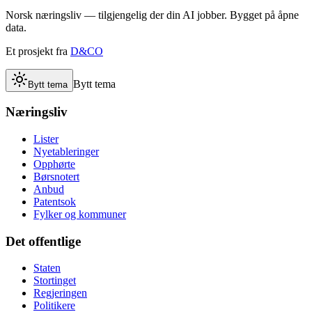
Norsk næringsliv — tilgjengelig der din AI jobber. Bygget på åpne
data.
Et prosjekt fra
D&CO
Bytt tema
Bytt tema
Næringsliv
Lister
Nyetableringer
Opphørte
Børsnotert
Anbud
Patentsok
Fylker og kommuner
Det offentlige
Staten
Stortinget
Regjeringen
Politikere