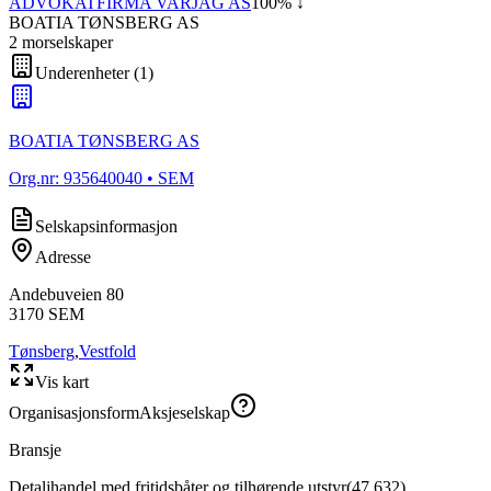
ADVOKATFIRMA VARJAG AS
100
% ↓
BOATIA TØNSBERG AS
2
morselskap
er
Underenheter
(
1
)
BOATIA TØNSBERG AS
Org.nr:
935640040
• SEM
Selskapsinformasjon
Adresse
Andebuveien 80
3170
SEM
Tønsberg
,
Vestfold
Vis kart
Organisasjonsform
Aksjeselskap
Bransje
Detaljhandel med fritidsbåter og tilhørende utstyr
(
47.632
)