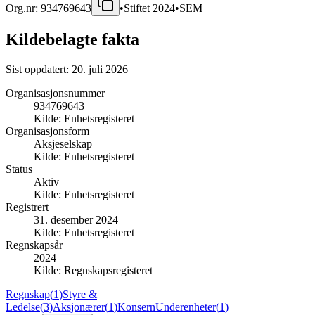
Org.nr:
934769643
•
Stiftet
2024
•
SEM
Kildebelagte fakta
Sist oppdatert:
20. juli 2026
Organisasjonsnummer
934769643
Kilde:
Enhetsregisteret
Organisasjonsform
Aksjeselskap
Kilde:
Enhetsregisteret
Status
Aktiv
Kilde:
Enhetsregisteret
Registrert
31. desember 2024
Kilde:
Enhetsregisteret
Regnskapsår
2024
Kilde:
Regnskapsregisteret
Regnskap
(
1
)
Styre &
Ledelse
(
3
)
Aksjonærer
(
1
)
Konsern
Underenheter
(
1
)