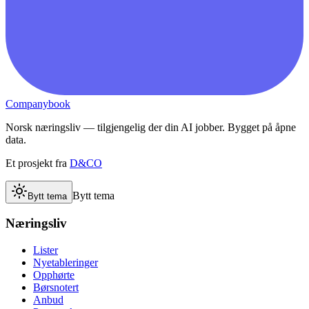
Companybook
Norsk næringsliv — tilgjengelig der din AI jobber. Bygget på åpne
data.
Et prosjekt fra
D&CO
Bytt tema
Bytt tema
Næringsliv
Lister
Nyetableringer
Opphørte
Børsnotert
Anbud