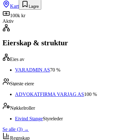
Kart
Lagre
100k kr
Aktiv
Eierskap & struktur
Eies av
VARADMIN AS
70 %
Største eiere
ADVOKATFIRMA VARJAG AS
100 %
Nøkkelroller
Eivind Stange
Styreleder
Se alle (3)
→
Regnskap