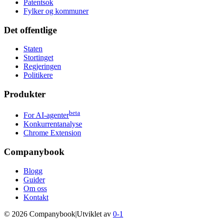
Patentsok
Fylker og kommuner
Det offentlige
Staten
Stortinget
Regjeringen
Politikere
Produkter
beta
For AI-agenter
Konkurrentanalyse
Chrome Extension
Companybook
Blogg
Guider
Om oss
Kontakt
©
2026
Companybook
|
Utviklet av
0-1