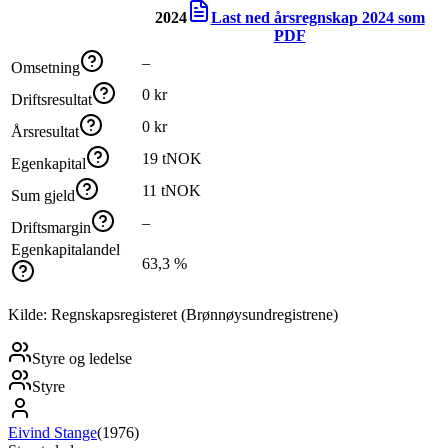
2024
Last ned årsregnskap
2024
som
PDF
–
Omsetning
0 kr
Driftsresultat
0 kr
Årsresultat
19 tNOK
Egenkapital
11 tNOK
Sum gjeld
–
Driftsmargin
Egenkapitalandel
63,3 %
Kilde: Regnskapsregisteret (Brønnøysundregistrene)
Styre og ledelse
Styre
Eivind Stange
(
1976
)