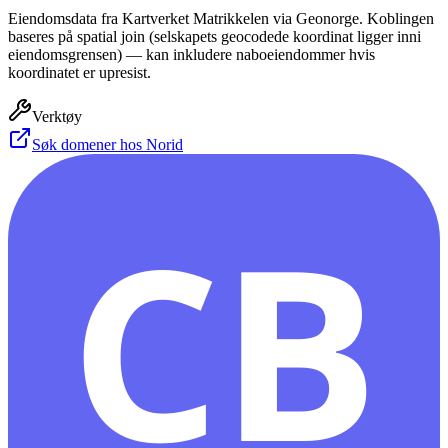
Eiendomsdata fra Kartverket Matrikkelen via Geonorge. Koblingen
baseres på spatial join (selskapets geocodede koordinat ligger inni
eiendomsgrensen) — kan inkludere naboeiendommer hvis
koordinatet er upresist.
Verktøy
Søk domener hos Norid
CB