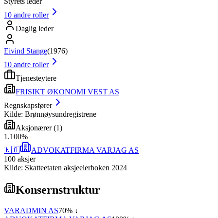
Styrets leder
10
andre roller
Daglig leder
Eivind Stange
(
1976
)
10
andre roller
Tjenesteytere
FRISIKT ØKONOMI VEST AS
Regnskapsfører
Kilde: Brønnøysundregistrene
Aksjonærer
(
1
)
1
.
100
%
🇳🇴
ADVOKATFIRMA VARJAG AS
100
aksjer
Kilde: Skatteetaten aksjeeierboken 2024
Konsernstruktur
VARADMIN AS
70
% ↓