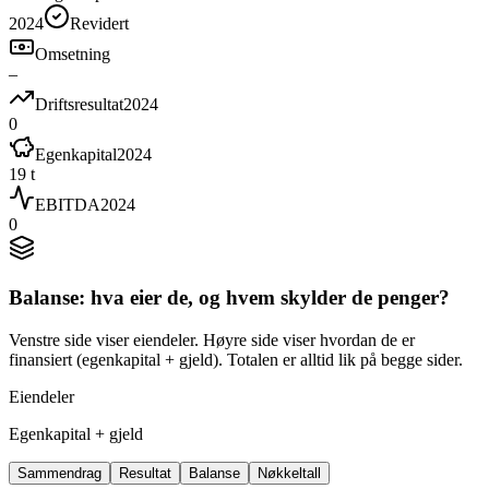
2024
Revidert
Omsetning
–
Driftsresultat
2024
0
Egenkapital
2024
19 t
EBITDA
2024
0
Balanse: hva eier de, og hvem skylder de penger?
Venstre side viser eiendeler. Høyre side viser hvordan de er
finansiert (egenkapital + gjeld). Totalen er alltid lik på begge sider.
Eiendeler
Egenkapital + gjeld
Sammendrag
Resultat
Balanse
Nøkkeltall