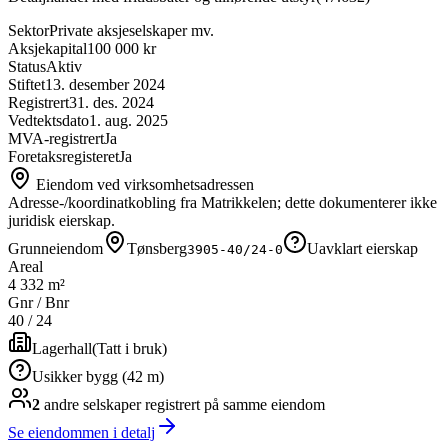
Sektor
Private aksjeselskaper mv.
Aksjekapital
100 000 kr
Status
Aktiv
Stiftet
13. desember 2024
Registrert
31. des. 2024
Vedtektsdato
1. aug. 2025
MVA-registrert
Ja
Foretaksregisteret
Ja
Eiendom ved virksomhetsadressen
Adresse-/koordinatkobling fra Matrikkelen; dette dokumenterer ikke
juridisk eierskap.
Grunneiendom
Tønsberg
Uavklart eierskap
3905-40/24-0
Areal
4 332 m²
Gnr / Bnr
40
/
24
Lagerhall
(
Tatt i bruk
)
Usikker bygg (42 m)
2
andre selskap
er
registrert på samme eiendom
Se eiendommen i detalj