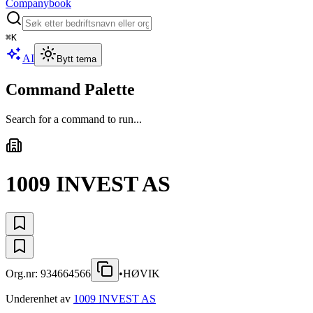
Companybook
⌘
K
AI
Bytt tema
Command Palette
Search for a command to run...
1009 INVEST AS
Org.nr:
934664566
•
HØVIK
Underenhet av
1009 INVEST AS