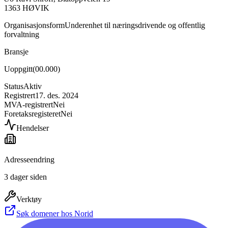
1363
HØVIK
Organisasjonsform
Underenhet til næringsdrivende og offentlig
forvaltning
Bransje
Uoppgitt
(
00.000
)
Status
Aktiv
Registrert
17. des. 2024
MVA-registrert
Nei
Foretaksregisteret
Nei
Hendelser
Adresseendring
3 dager siden
Verktøy
Søk domener hos Norid