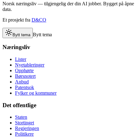
Norsk næringsliv — tilgjengelig der din AI jobber. Bygget på åpne
data.
Et prosjekt fra
D&CO
Bytt tema
Bytt tema
Næringsliv
Lister
Nyetableringer
Opphørte
Børsnotert
Anbud
Patentsok
Fylker og kommuner
Det offentlige
Staten
Stortinget
Regjeringen
Politikere