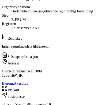
Organisasjonsform
Underenhet til næringsdrivende og offentlig forvaltning
Sted
BÆRUM
Registrert
17. desember 2024
Regnskap
Ingen regnskapsdata tilgjengelig.
Selskapsinformasjon
Adresse
Gamle Drammensvei 108A
1363
HØVIK
Bærum
,
Akershus
Vis kart
Postadresse
c/o Ravi Shroff, Blåtoppveien 19