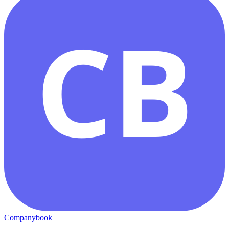
CB
Companybook