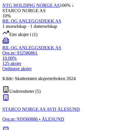
NTG HOLDING NORGE AS
100
% ↓
STARCO NORGE AS
10
%
BIL OG ANLEGGSDEKK AS
1
morselskap
·
1
datterselskap
Eier aksjer i
(
1
)
BIL OG ANLEGGSDEKK AS
Org.nr:
932580861
10.00
%
125
aksjer
Ordinære aksjer
Kilde: Skatteetaten aksjeeierboken 2024
Underenheter
(
5
)
STARCO NORGE AS AVD ÅLESUND
Org.nr:
919560886
• ÅLESUND