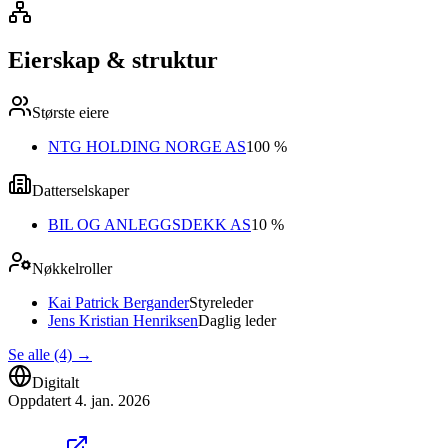
Eierskap & struktur
Største eiere
NTG HOLDING NORGE AS
100 %
Datterselskaper
BIL OG ANLEGGSDEKK AS
10 %
Nøkkelroller
Kai Patrick Bergander
Styreleder
Jens Kristian Henriksen
Daglig leder
Se alle (4)
→
Digitalt
Oppdatert
4. jan. 2026