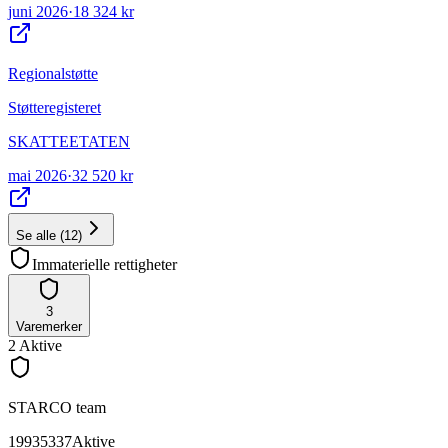
juni 2026
·
18 324 kr
Regionalstøtte
Støtteregisteret
SKATTEETATEN
mai 2026
·
32 520 kr
Se alle
(
12
)
Immaterielle rettigheter
3
Varemerker
2
Aktive
STARCO team
19935337
Aktive