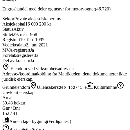
Engroshandel med deler og utstyr for motorvogner
(
46.720
)
Sektor
Private aksjeselskaper mv.
Aksjekapital
16 000 200 kr
Status
Aktiv
Stiftet
29. mai 1968
Registrert
19. feb. 1995
Vedtektsdato
2. juni 2021
MVA-registrert
Ja
Foretaksregisteret
Ja
Del av konsern
Ja
Eiendom ved virksomhetsadressen
Adresse-/koordinatkobling fra Matrikkelen; dette dokumenterer ikke
juridisk eierskap.
Grunneiendom
Ullensaker
Kulturminne
3209-152/41-0
Uavklart eierskap
Areal
39.48 hektar
Gnr / Bnr
152
/
41
Annen lagerbygning
(
Ferdigattest
)
Beste gjette (63 m)