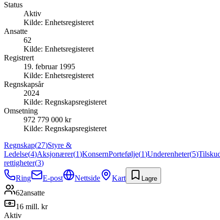
Status
Aktiv
Kilde:
Enhetsregisteret
Ansatte
62
Kilde:
Enhetsregisteret
Registrert
19. februar 1995
Kilde:
Enhetsregisteret
Regnskapsår
2024
Kilde:
Regnskapsregisteret
Omsetning
972 779 000 kr
Kilde:
Regnskapsregisteret
Regnskap
(
27
)
Styre &
Ledelse
(
4
)
Aksjonærer
(
1
)
Konsern
Portefølje
(
1
)
Underenheter
(
5
)
Tilsku
rettigheter
(
3
)
Ring
E-post
Nettside
Kart
Lagre
62
ansatte
16 mill. kr
Aktiv