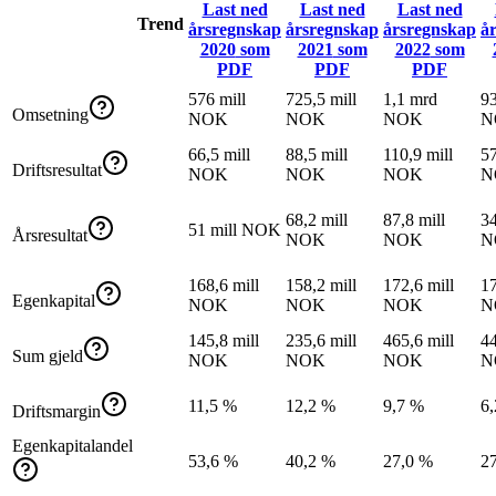
Last ned
Last ned
Last ned
Trend
årsregnskap
årsregnskap
årsregnskap
å
2020
som
2021
som
2022
som
PDF
PDF
PDF
576 mill
725,5 mill
1,1 mrd
93
Omsetning
NOK
NOK
NOK
N
66,5 mill
88,5 mill
110,9 mill
57
Driftsresultat
NOK
NOK
NOK
N
68,2 mill
87,8 mill
34
51 mill NOK
Årsresultat
NOK
NOK
N
168,6 mill
158,2 mill
172,6 mill
17
Egenkapital
NOK
NOK
NOK
N
145,8 mill
235,6 mill
465,6 mill
44
Sum gjeld
NOK
NOK
NOK
N
11,5 %
12,2 %
9,7 %
6
Driftsmargin
Egenkapitalandel
53,6 %
40,2 %
27,0 %
2