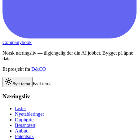
Companybook
Norsk næringsliv — tilgjengelig der din AI jobber. Bygget på åpne
data.
Et prosjekt fra
D&CO
Bytt tema
Bytt tema
Næringsliv
Lister
Nyetableringer
Opphørte
Børsnotert
Anbud
Patentsok