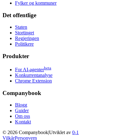
Fylker og kommuner
Det offentlige
Staten
Stortinget
Regjeringen
Politikere
Produkter
beta
For AI-agenter
Konkurrentanalyse
Chrome Extension
Companybook
Blogg
Guider
Om oss
Kontakt
©
2026
Companybook
|
Utviklet av
0-1
Vilkår
Personvern