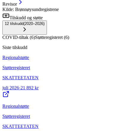
Revisor
Kilde: Brønnøysundregistrene
Tilskudd og støtte
12
tilskudd
(
2020–2026
)
COVID-tiltak
(
6
)
Støtteregisteret
(
6
)
Siste tilskudd
Regionalstøtte
Støtteregisteret
SKATTEETATEN
juli 2026
·
21 892 kr
Regionalstøtte
Støtteregisteret
SKATTEETATEN