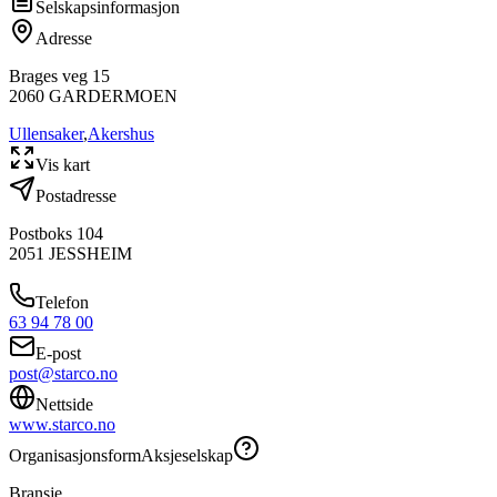
Selskapsinformasjon
Adresse
Brages veg 15
2060
GARDERMOEN
Ullensaker
,
Akershus
Vis kart
Postadresse
Postboks 104
2051
JESSHEIM
Telefon
63 94 78 00
E-post
post@starco.no
Nettside
www.starco.no
Organisasjonsform
Aksjeselskap
Bransje