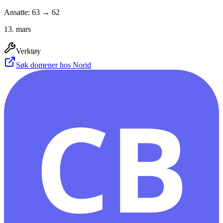
Ansatte: 63 → 62
13. mars
Verktøy
Søk domener hos Norid
CB