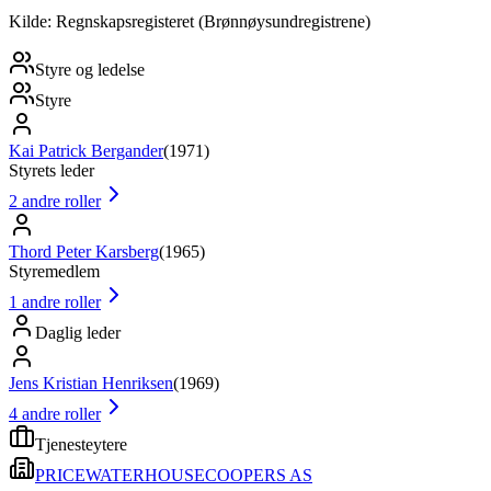
Kilde: Regnskapsregisteret (Brønnøysundregistrene)
Styre og ledelse
Styre
Kai Patrick Bergander
(
1971
)
Styrets leder
2
andre roller
Thord Peter Karsberg
(
1965
)
Styremedlem
1
andre roller
Daglig leder
Jens Kristian Henriksen
(
1969
)
4
andre roller
Tjenesteytere
PRICEWATERHOUSECOOPERS AS