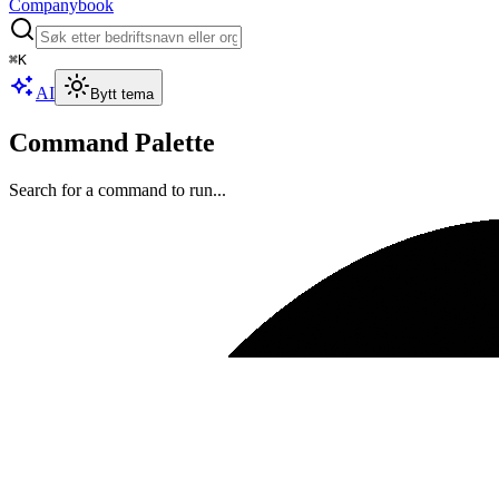
Companybook
⌘
K
AI
Bytt tema
Command Palette
Search for a command to run...