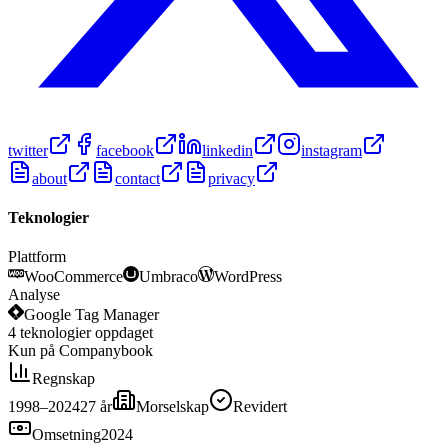
twitter
facebook
linkedin
instagram
about
contact
privacy
Teknologier
Plattform
WooCommerce
Umbraco
WordPress
Analyse
Google Tag Manager
4
teknologier
oppdaget
Kun på Companybook
Regnskap
1998–2024
27
år
Morselskap
Revidert
Omsetning
2024