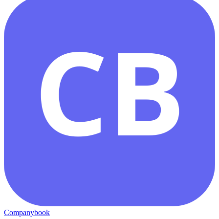
CB
Companybook