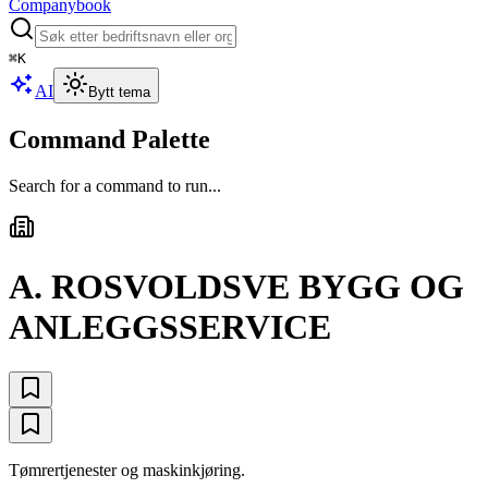
Companybook
⌘
K
AI
Bytt tema
Command Palette
Search for a command to run...
A. ROSVOLDSVE BYGG OG
ANLEGGSSERVICE
Tømrertjenester og maskinkjøring.