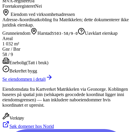
MVA-registrert
Ja
Foretaksregisteret
Nei
Eiendom ved virksomhetsadressen
Adresse-/koordinatkobling fra Matrikkelen; dette dokumenterer ikke
juridisk eierskap.
Grunneiendom
Harstad
Uavklart eierskap
5503-58/9-0
Areal
1 032 m²
Gnr / Bnr
58
/
9
Enebolig
(
Tatt i bruk
)
Bekreftet bygg
Se eiendommen i detalj
Eiendomsdata fra Kartverket Matrikkelen via Geonorge. Koblingen
baseres på spatial join (selskapets geocodede koordinat ligger inni
eiendomsgrensen) — kan inkludere naboeiendommer hvis
koordinatet er upresist.
Verktøy
Søk domener hos Norid