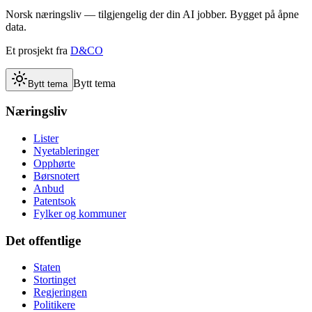
Norsk næringsliv — tilgjengelig der din AI jobber. Bygget på åpne
data.
Et prosjekt fra
D&CO
Bytt tema
Bytt tema
Næringsliv
Lister
Nyetableringer
Opphørte
Børsnotert
Anbud
Patentsok
Fylker og kommuner
Det offentlige
Staten
Stortinget
Regjeringen
Politikere