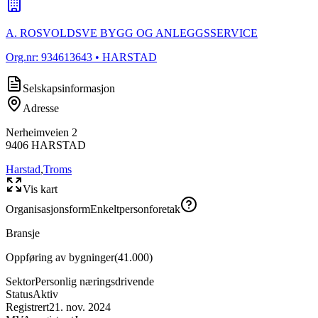
A. ROSVOLDSVE BYGG OG ANLEGGSSERVICE
Org.nr:
934613643
• HARSTAD
Selskapsinformasjon
Adresse
Nerheimveien 2
9406
HARSTAD
Harstad
,
Troms
Vis kart
Organisasjonsform
Enkeltpersonforetak
Bransje
Oppføring av bygninger
(
41.000
)
Sektor
Personlig næringsdrivende
Status
Aktiv
Registrert
21. nov. 2024