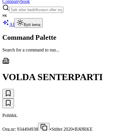
Companybook
⌘
K
AI
Bytt tema
Command Palette
Search for a command to run...
VOLDA SENTERPARTI
Politikk.
Org.nr:
934494938
•
Stiftet
2020
•
BJØRKE