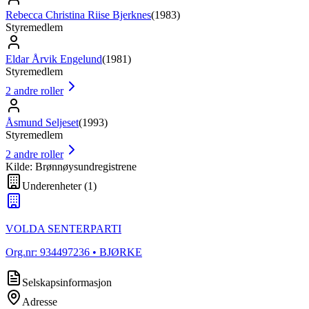
Rebecca Christina Riise Bjerknes
(
1983
)
Styremedlem
Eldar Årvik Engelund
(
1981
)
Styremedlem
2
andre roller
Åsmund Seljeset
(
1993
)
Styremedlem
2
andre roller
Kilde: Brønnøysundregistrene
Underenheter
(
1
)
VOLDA SENTERPARTI
Org.nr:
934497236
• BJØRKE
Selskapsinformasjon
Adresse