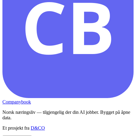
CB
Companybook
Norsk næringsliv — tilgjengelig der din AI jobber. Bygget på åpne
data.
Et prosjekt fra
D&CO