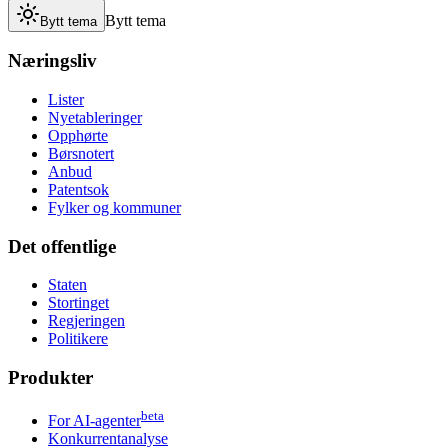
Bytt tema
Bytt tema
Næringsliv
Lister
Nyetableringer
Opphørte
Børsnotert
Anbud
Patentsok
Fylker og kommuner
Det offentlige
Staten
Stortinget
Regjeringen
Politikere
Produkter
beta
For AI-agenter
Konkurrentanalyse