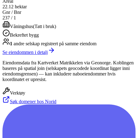
Areal
22.12 hektar
Gnr / Bnr
237
/
1
Våningshus
(
Tatt i bruk
)
Bekreftet bygg
1
andre selskap
registrert på samme eiendom
Se eiendommen i detalj
Eiendomsdata fra Kartverket Matrikkelen via Geonorge. Koblingen
baseres på spatial join (selskapets geocodede koordinat ligger inni
eiendomsgrensen) — kan inkludere naboeiendommer hvis
koordinatet er upresist.
Verktøy
Søk domener hos Norid