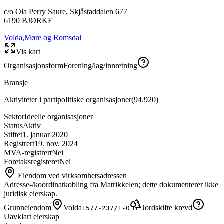
c/o Ola Perry Saure, Skjåstaddalen 677
6190
BJØRKE
Volda
,
Møre og Romsdal
Vis kart
Organisasjonsform
Forening/lag/innretning
Bransje
Aktiviteter i partipolitiske organisasjoner
(
94.920
)
Sektor
Ideelle organisasjoner
Status
Aktiv
Stiftet
1. januar 2020
Registrert
19. nov. 2024
MVA-registrert
Nei
Foretaksregisteret
Nei
Eiendom ved virksomhetsadressen
Adresse-/koordinatkobling fra Matrikkelen; dette dokumenterer ikke
juridisk eierskap.
Grunneiendom
Volda
Jordskifte krevd
1577-237/1-0
Uavklart eierskap