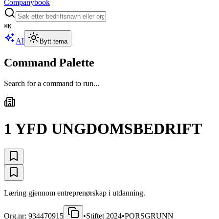
Companybook
⌘
K
AI
Bytt tema
Command Palette
Search for a command to run...
1 YFD UNGDOMSBEDRIFT
Læring gjennom entreprenørskap i utdanning.
Org.nr:
934470915
•
Stiftet
2024
•
PORSGRUNN