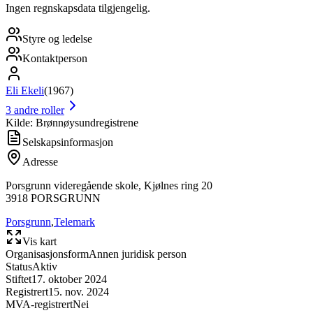
Ingen regnskapsdata tilgjengelig.
Styre og ledelse
Kontaktperson
Eli Ekeli
(
1967
)
3
andre roller
Kilde: Brønnøysundregistrene
Selskapsinformasjon
Adresse
Porsgrunn videregående skole, Kjølnes ring 20
3918
PORSGRUNN
Porsgrunn
,
Telemark
Vis kart
Organisasjonsform
Annen juridisk person
Status
Aktiv
Stiftet
17. oktober 2024
Registrert
15. nov. 2024
MVA-registrert
Nei