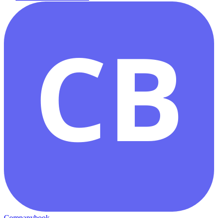
CB
Companybook