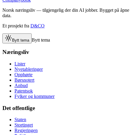
Norsk næringsliv — tilgjengelig der din AI jobber. Bygget på åpne
data.
Et prosjekt fra
D&CO
Bytt tema
Bytt tema
Næringsliv
Lister
Nyetableringer
Opphørte
Børsnotert
Anbud
Patentsok
Fylker og kommuner
Det offentlige
Staten
Stortinget
Regjeringen