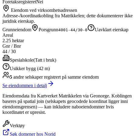
Foretaksregisteret
Nei
Eiendom ved virksomhetsadressen
Adresse-/koordinatkobling fra Matrikkelen; dette dokumenterer ikke
juridisk eierskap.
Grunneiendom
Porsgrunn
Uavklart eierskap
4001-44/30-0
Areal
2.25 hektar
Gnr / Bnr
44
/
30
Spesialskole
(
Tatt i bruk
)
Usikker bygg (42 m)
5
andre selskap
er
registrert på samme eiendom
Se eiendommen i detalj
Eiendomsdata fra Kartverket Matrikkelen via Geonorge. Koblingen
baseres på spatial join (selskapets geocodede koordinat ligger inni
eiendomsgrensen) — kan inkludere naboeiendommer hvis
koordinatet er upresist.
Verktøy
Søk domener hos Norid