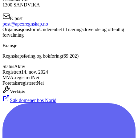
1300
SANDVIKA
E-post
post@apexregnskap.no
Organisasjonsform
Underenhet til næringsdrivende og offentlig
forvaltning
Bransje
Regnskapsføring og bokføring
(
69.202
)
Status
Aktiv
Registrert
14. nov. 2024
MVA-registrert
Nei
Foretaksregisteret
Nei
Verktøy
Søk domener hos Norid