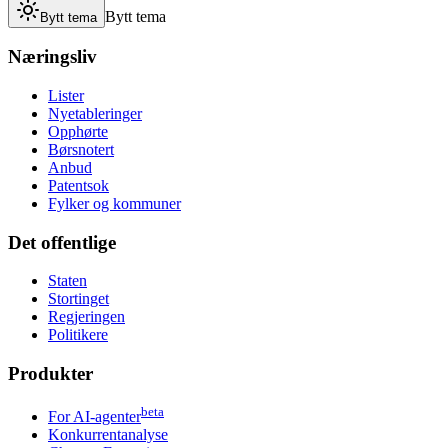
Bytt tema
Bytt tema
Næringsliv
Lister
Nyetableringer
Opphørte
Børsnotert
Anbud
Patentsok
Fylker og kommuner
Det offentlige
Staten
Stortinget
Regjeringen
Politikere
Produkter
beta
For AI-agenter
Konkurrentanalyse