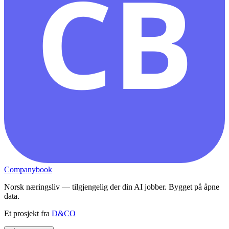
CB
Companybook
Norsk næringsliv — tilgjengelig der din AI jobber. Bygget på åpne
data.
Et prosjekt fra
D&CO