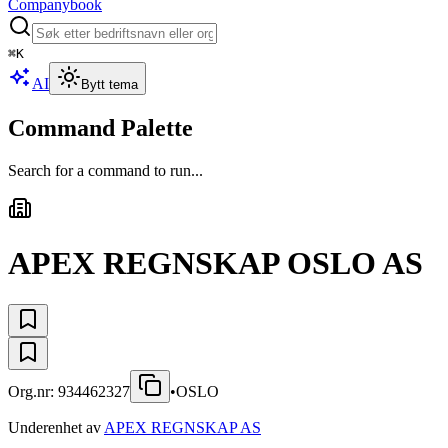
Companybook
⌘
K
AI
Bytt tema
Command Palette
Search for a command to run...
APEX REGNSKAP OSLO AS
Org.nr:
934462327
•
OSLO
Underenhet av
APEX REGNSKAP AS