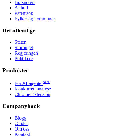
Børsnotert
Anbud
Patentsok
Fylker og kommuner
Det offentlige
Staten
Stortinget
Regjeringen
Politikere
Produkter
beta
For AI-agenter
Konkurrentanalyse
Chrome Extension
Companybook
Blogg
Guider
Om oss
Kontakt