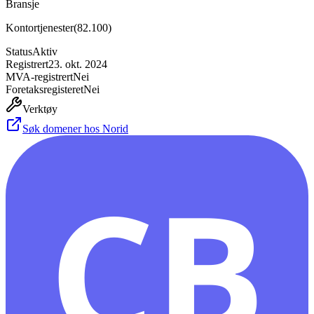
Bransje
Kontortjenester
(
82.100
)
Status
Aktiv
Registrert
23. okt. 2024
MVA-registrert
Nei
Foretaksregisteret
Nei
Verktøy
Søk domener hos Norid
CB