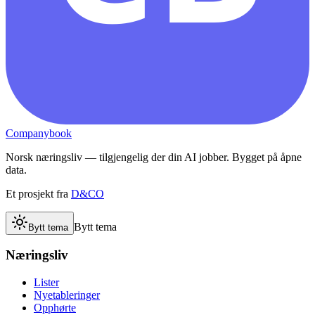
Companybook
Norsk næringsliv — tilgjengelig der din AI jobber. Bygget på åpne
data.
Et prosjekt fra
D&CO
Bytt tema
Bytt tema
Næringsliv
Lister
Nyetableringer
Opphørte