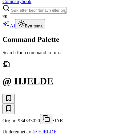
Companybook
⌘
K
AI
Bytt tema
Command Palette
Search for a command to run...
@ HJELDE
Org.nr:
934333020
•
JAR
Underenhet av
@ HJELDE