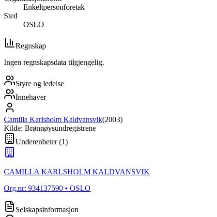
Enkeltpersonforetak
Sted
OSLO
Regnskap
Ingen regnskapsdata tilgjengelig.
Styre og ledelse
Innehaver
Camilla Karlsholm Kaldvansvik
(
2003
)
Kilde: Brønnøysundregistrene
Underenheter
(
1
)
CAMILLA KARLSHOLM KALDVANSVIK
Org.nr:
934137590
• OSLO
Selskapsinformasjon