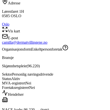
Adresse
Lørenfaret 1H
0585
OSLO
Oslo
Vis kart
E-post
camilla@dermatvillingene.no
Organisasjonsform
Enkeltpersonforetak
Bransje
Skjønnhetspleie
(
96.220
)
Sektor
Personlig næringsdrivende
Status
Aktiv
MVA-registrert
Nei
Foretaksregisteret
Nei
Hendelser
NACE-kode: 96.220 → (tom)