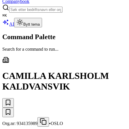
Companybook
⌘
K
AI
Bytt tema
Command Palette
Search for a command to run...
CAMILLA KARLSHOLM
KALDVANSVIK
Org.nr:
934135989
•
OSLO