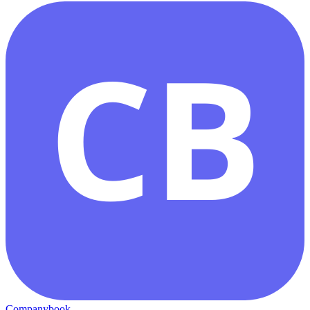
CB
Companybook