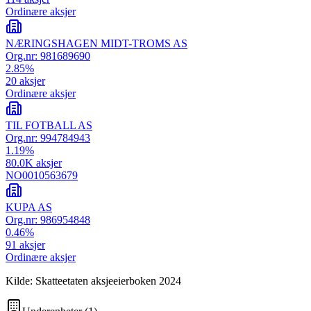
Ordinære aksjer
NÆRINGSHAGEN MIDT-TROMS AS
Org.nr:
981689690
2.85
%
20
aksjer
Ordinære aksjer
TIL FOTBALL AS
Org.nr:
994784943
1.19
%
80.0K
aksjer
NO0010563679
KUPA AS
Org.nr:
986954848
0.46
%
91
aksjer
Ordinære aksjer
Kilde: Skatteetaten aksjeeierboken 2024