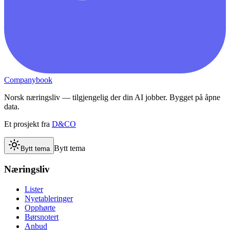
Companybook
Norsk næringsliv — tilgjengelig der din AI jobber. Bygget på åpne
data.
Et prosjekt fra
D&CO
Bytt tema
Bytt tema
Næringsliv
Lister
Nyetableringer
Opphørte
Børsnotert
Anbud