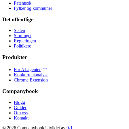
Patentsok
Fylker og kommuner
Det offentlige
Staten
Stortinget
Regjeringen
Politikere
Produkter
beta
For AI-agenter
Konkurrentanalyse
Chrome Extension
Companybook
Blogg
Guider
Om oss
Kontakt
©
2026
Companybook
|
Utviklet av
0-1