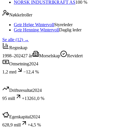
NORSK INDUSTRIKRAFT AS
100 %
Nøkkelroller
Geir Helge Wintervoll
Styreleder
Geir Henning Wintervoll
Daglig leder
Se alle (12)
→
Regnskap
1998–2024
27
år
Morselskap
Revidert
Omsetning
2024
1,2 mrd
−12,4 %
Driftsresultat
2024
95 mill
+13261,0 %
Egenkapital
2024
628,9 mill
+4,5 %