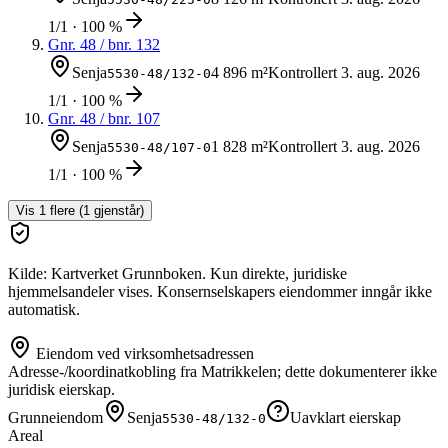
1/1 · 100 %
Gnr.
48
/ bnr.
132
Senja
4 896 m²
Kontrollert
3. aug. 2026
5530-48/132-0
1/1 · 100 %
Gnr.
48
/ bnr.
107
Senja
1 828 m²
Kontrollert
3. aug. 2026
5530-48/107-0
1/1 · 100 %
Vis
1
flere (
1
gjenstår)
Kilde: Kartverket Grunnboken. Kun direkte, juridiske
hjemmelsandeler vises. Konsernselskapers eiendommer inngår ikke
automatisk.
Eiendom ved virksomhetsadressen
Adresse-/koordinatkobling fra Matrikkelen; dette dokumenterer ikke
juridisk eierskap.
Grunneiendom
Senja
Uavklart eierskap
5530-48/132-0
Areal