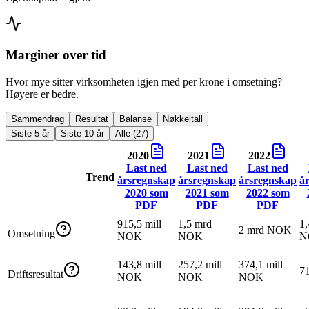
Marginer over tid
Hvor mye sitter virksomheten igjen med per krone i omsetning?
Høyere er bedre.
Sammendrag
Resultat
Balanse
Nøkkeltall
Siste 5 år
Siste 10 år
Alle (27)
2020
2021
2022
Last ned
Last ned
Last ned
Trend
årsregnskap
årsregnskap
årsregnskap
å
2020
som
2021
som
2022
som
PDF
PDF
PDF
915,5 mill
1,5 mrd
1,
2 mrd NOK
Omsetning
NOK
NOK
N
143,8 mill
257,2 mill
374,1 mill
7
Driftsresultat
NOK
NOK
NOK