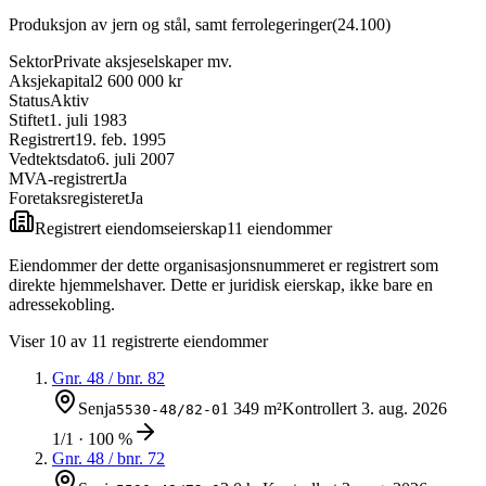
Produksjon av jern og stål, samt ferrolegeringer
(
24.100
)
Sektor
Private aksjeselskaper mv.
Aksjekapital
2 600 000 kr
Status
Aktiv
Stiftet
1. juli 1983
Registrert
19. feb. 1995
Vedtektsdato
6. juli 2007
MVA-registrert
Ja
Foretaksregisteret
Ja
Registrert eiendomseierskap
11
eiendom
mer
Eiendommer der dette organisasjonsnummeret er registrert som
direkte hjemmelshaver. Dette er juridisk eierskap, ikke bare en
adressekobling.
Viser
10
av
11
registrerte eiendommer
Gnr.
48
/ bnr.
82
Senja
1 349 m²
Kontrollert
3. aug. 2026
5530-48/82-0
1/1 · 100 %
Gnr.
48
/ bnr.
72