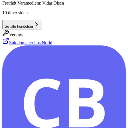
Fratrådt Varamedlem: Vidar Olsen
10 timer siden
Se alle hendelser
Verktøy
Søk domener hos Norid
CB