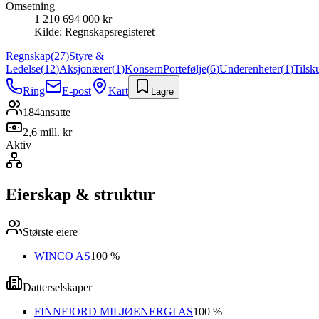
Omsetning
1 210 694 000 kr
Kilde:
Regnskapsregisteret
Regnskap
(
27
)
Styre &
Ledelse
(
12
)
Aksjonærer
(
1
)
Konsern
Portefølje
(
6
)
Underenheter
(
1
)
Tilsk
Ring
E-post
Kart
Lagre
184
ansatte
2,6 mill. kr
Aktiv
Eierskap & struktur
Største eiere
WINCO AS
100 %
Datterselskaper
FINNFJORD MILJØENERGI AS
100 %