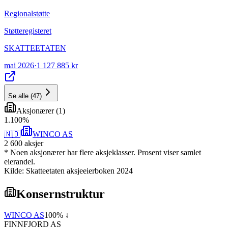
Regionalstøtte
Støtteregisteret
SKATTEETATEN
mai 2026
·
1 127 885 kr
Se alle
(
47
)
Aksjonærer
(
1
)
1
.
100
%
🇳🇴
WINCO AS
2 600
aksjer
* Noen aksjonærer har flere aksjeklasser. Prosent viser samlet
eierandel.
Kilde: Skatteetaten aksjeeierboken 2024
Konsernstruktur
WINCO AS
100
% ↓
FINNFJORD AS