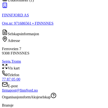
Underenheter
(
1
)
FINNFJORD AS
Org.nr:
971686561
• FINNSNES
Selskapsinformasjon
Adresse
Ferroveien 7
9308
FINNSNES
Senja
,
Troms
Vis kart
Telefon
77 87 05 00
E-post
firmapost@finnfjord.no
Organisasjonsform
Aksjeselskap
Bransje