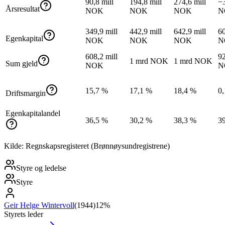
90,8 mill
194,8 mill
274,6 mill
−3
Årsresultat
NOK
NOK
NOK
N
349,9 mill
442,9 mill
642,9 mill
60
Egenkapital
NOK
NOK
NOK
N
608,2 mill
92
1 mrd NOK
1 mrd NOK
Sum gjeld
NOK
N
15,7 %
17,1 %
18,4 %
0
Driftsmargin
Egenkapitalandel
36,5 %
30,2 %
38,3 %
3
Kilde: Regnskapsregisteret (Brønnøysundregistrene)
Styre og ledelse
Styre
Geir Helge Wintervoll
(
1944
)
12%
Styrets leder