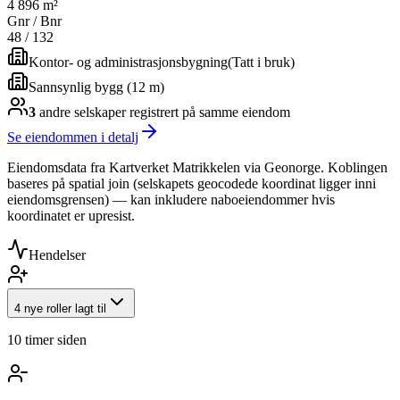
4 896 m²
Gnr / Bnr
48
/
132
Kontor- og administrasjonsbygning
(
Tatt i bruk
)
Sannsynlig bygg (12 m)
3
andre selskap
er
registrert på samme eiendom
Se eiendommen i detalj
Eiendomsdata fra Kartverket Matrikkelen via Geonorge. Koblingen
baseres på spatial join (selskapets geocodede koordinat ligger inni
eiendomsgrensen) — kan inkludere naboeiendommer hvis
koordinatet er upresist.
Hendelser
4 nye roller lagt til
10 timer siden