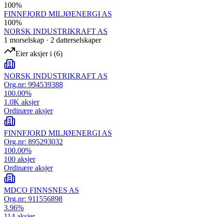
100
%
FINNFJORD MILJØENERGI AS
100
%
NORSK INDUSTRIKRAFT AS
1
morselskap
·
2
datterselskap
er
Eier aksjer i
(
6
)
NORSK INDUSTRIKRAFT AS
Org.nr:
994539388
100.00
%
1.0K
aksjer
Ordinære aksjer
FINNFJORD MILJØENERGI AS
Org.nr:
895293032
100.00
%
100
aksjer
Ordinære aksjer
MDCO FINNSNES AS
Org.nr:
911556898
3.96
%
114
aksjer