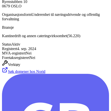
Ryenstubben 10
0679
OSLO
Organisasjonsform
Underenhet til næringsdrivende og offentlig
forvaltning
Bransje
Kantinedrift og annen cateringvirksomhet
(
56.220
)
Status
Aktiv
Registrert
4. sep. 2024
MVA-registrert
Nei
Foretaksregisteret
Nei
Verktøy
Søk domener hos Norid