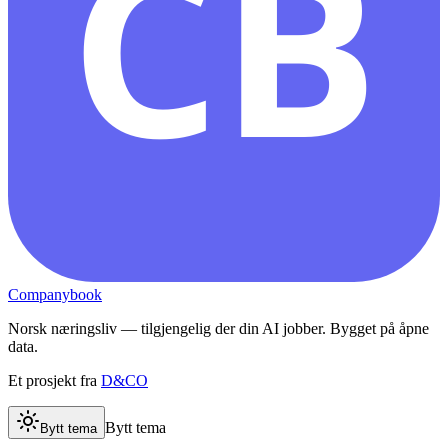
CB
Companybook
Norsk næringsliv — tilgjengelig der din AI jobber. Bygget på åpne
data.
Et prosjekt fra
D&CO
Bytt tema
Bytt tema