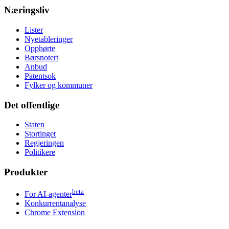
Næringsliv
Lister
Nyetableringer
Opphørte
Børsnotert
Anbud
Patentsok
Fylker og kommuner
Det offentlige
Staten
Stortinget
Regjeringen
Politikere
Produkter
beta
For AI-agenter
Konkurrentanalyse
Chrome Extension