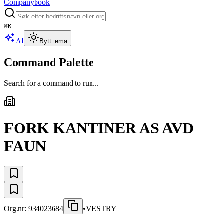
Companybook
⌘
K
AI
Bytt tema
Command Palette
Search for a command to run...
FORK KANTINER AS AVD
FAUN
Org.nr:
934023684
•
VESTBY