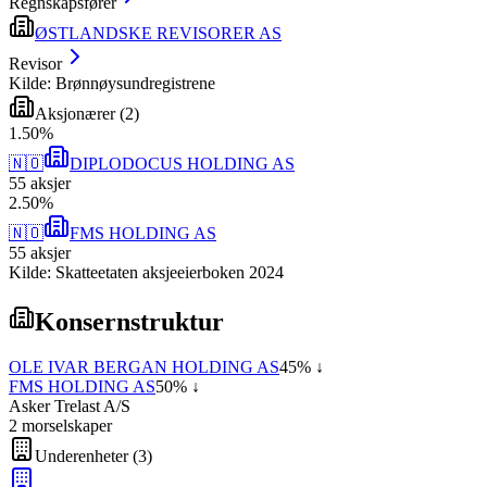
Regnskapsfører
ØSTLANDSKE REVISORER AS
Revisor
Kilde: Brønnøysundregistrene
Aksjonærer
(
2
)
1
.
50
%
🇳🇴
DIPLODOCUS HOLDING AS
55
aksjer
2
.
50
%
🇳🇴
FMS HOLDING AS
55
aksjer
Kilde: Skatteetaten aksjeeierboken 2024
Konsernstruktur
OLE IVAR BERGAN HOLDING AS
45
% ↓
FMS HOLDING AS
50
% ↓
Asker Trelast A/S
2
morselskap
er
Underenheter
(
3
)