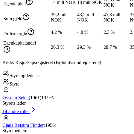
14 mill NOK
18 mill NOK
Egenkapital
NOK
N
39,2 mill
43,5 mill
45,8 mill
37
Sum gjeld
NOK
NOK
NOK
N
4,2 %
4,8 %
2,3 %
2
Driftsmargin
Egenkapitalandel
26,3 %
29,3 %
28,7 %
3
Kilde: Regnskapsregisteret (Brønnøysundregistrene)
Styre og ledelse
Styre
Øystein Selen
(
1961
)
19.9%
Styrets leder
14
andre roller
Claus Refsum Flinder
(
1956
)
Styremedlem