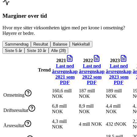
Marginer over tid
Hvor mye sitter virksomheten igjen med per krone i omsetning?
Høyere er bedre.
Sammendrag
Resultat
Balanse
Nøkkeltall
Siste 5 år
Siste 10 år
Alle (28)
2021
2022
2023
Last ned
Last ned
Last ned
Trend
årsregnskap
årsregnskap
årsregnskap
å
2021
som
2022
som
2023
som
PDF
PDF
PDF
160,6 mill
187 mill
189 mill
19
Omsetning
NOK
NOK
NOK
N
6,8 mill
8,9 mill
4,4 mill
4,
Driftsresultat
NOK
NOK
NOK
N
4,3 mill
2,
4 mill NOK
432 tNOK
Årsresultat
NOK
N
18,5 mill
20