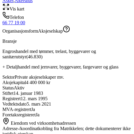
Asker
,
Akershus
Vis kart
Telefon
66 77 19 00
Organisasjonsform
Aksjeselskap
Bransje
Engroshandel med tømmer, trelast, byggevarer og
sanitærutstyr
(
46.830
)
+
Detaljhandel med jernvarer, byggevarer, fargevarer og glass
Sektor
Private aksjeselskaper mv.
Aksjekapital
4 400 000 kr
Status
Aktiv
Stiftet
14. januar 1983
Registrert
12. mars 1995
Vedtektsdato
5. mars 2021
MVA-registrert
Ja
Foretaksregisteret
Ja
Eiendom ved virksomhetsadressen
Adresse-/koordinatkobling fra Matrikkelen; dette dokumenterer ikke
juridisk eierskap.