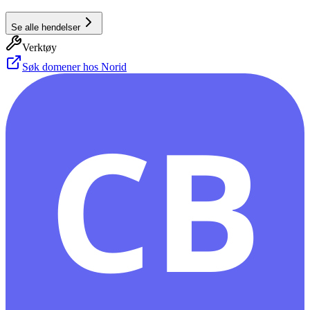
Se alle hendelser
Verktøy
Søk domener hos Norid
CB