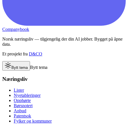
Companybook
Norsk næringsliv — tilgjengelig der din AI jobber. Bygget på åpne
data.
Et prosjekt fra
D&CO
Bytt tema
Bytt tema
Næringsliv
Lister
Nyetableringer
Opphørte
Børsnotert
Anbud
Patentsok
Fylker og kommuner