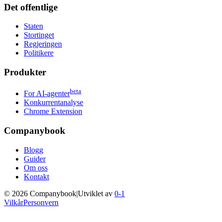
Det offentlige
Staten
Stortinget
Regjeringen
Politikere
Produkter
beta
For AI-agenter
Konkurrentanalyse
Chrome Extension
Companybook
Blogg
Guider
Om oss
Kontakt
©
2026
Companybook
|
Utviklet av
0-1
Vilkår
Personvern