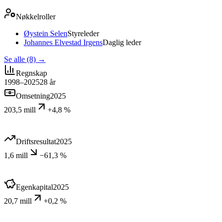
Nøkkelroller
Øystein Selen
Styreleder
Johannes Elvestad Irgens
Daglig leder
Se alle (8)
→
Regnskap
1998–2025
28
år
Omsetning
2025
203,5 mill
+4,8 %
Driftsresultat
2025
1,6 mill
−61,3 %
Egenkapital
2025
20,7 mill
+0,2 %