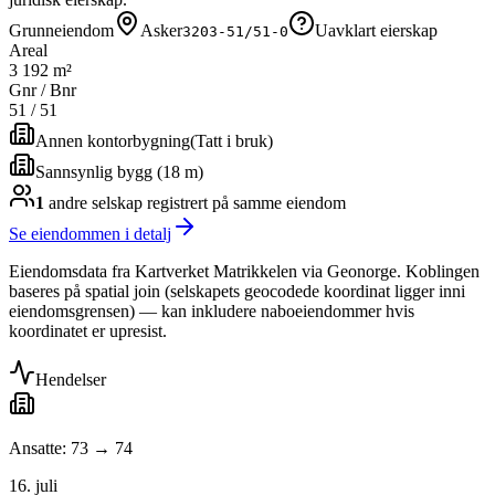
Grunneiendom
Asker
Uavklart eierskap
3203-51/51-0
Areal
3 192 m²
Gnr / Bnr
51
/
51
Annen kontorbygning
(
Tatt i bruk
)
Sannsynlig bygg (18 m)
1
andre selskap
registrert på samme eiendom
Se eiendommen i detalj
Eiendomsdata fra Kartverket Matrikkelen via Geonorge. Koblingen
baseres på spatial join (selskapets geocodede koordinat ligger inni
eiendomsgrensen) — kan inkludere naboeiendommer hvis
koordinatet er upresist.
Hendelser
Ansatte: 73 → 74
16. juli