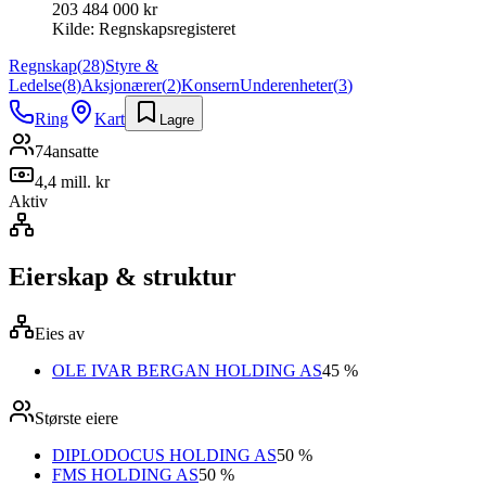
203 484 000 kr
Kilde:
Regnskapsregisteret
Regnskap
(
28
)
Styre &
Ledelse
(
8
)
Aksjonærer
(
2
)
Konsern
Underenheter
(
3
)
Ring
Kart
Lagre
74
ansatte
4,4 mill. kr
Aktiv
Eierskap & struktur
Eies av
OLE IVAR BERGAN HOLDING AS
45 %
Største eiere
DIPLODOCUS HOLDING AS
50 %
FMS HOLDING AS
50 %