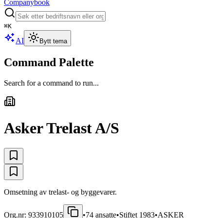
Companybook
⌘
K
AI
Bytt tema
Command Palette
Search for a command to run...
Asker Trelast A/S
Omsetning av trelast- og byggevarer.
Org.nr:
933910105
•
74
ansatte
•
Stiftet
1983
•
ASKER