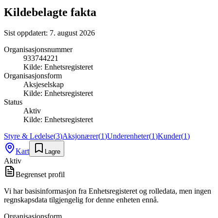
Kildebelagte fakta
Sist oppdatert:
7. august 2026
Organisasjonsnummer
933744221
Kilde:
Enhetsregisteret
Organisasjonsform
Aksjeselskap
Kilde:
Enhetsregisteret
Status
Aktiv
Kilde:
Enhetsregisteret
Styre & Ledelse
(
3
)
Aksjonærer
(
1
)
Underenheter
(
1
)
Kunder
(
1
)
Kart
Lagre
Aktiv
Begrenset profil
Vi har basisinformasjon fra Enhetsregisteret og rolledata, men ingen
regnskapsdata tilgjengelig for denne enheten ennå.
Organisasjonsform