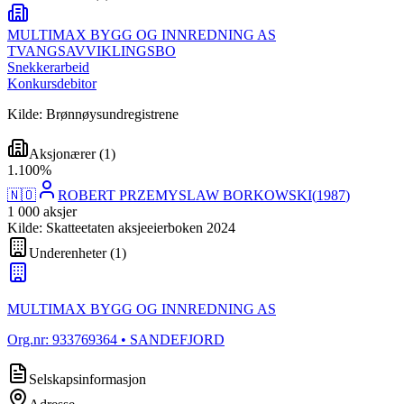
MULTIMAX BYGG OG INNREDNING AS
TVANGSAVVIKLINGSBO
Snekkerarbeid
Konkursdebitor
Kilde: Brønnøysundregistrene
Aksjonærer
(
1
)
1
.
100
%
🇳🇴
ROBERT PRZEMYSLAW BORKOWSKI
(
1987
)
1 000
aksjer
Kilde: Skatteetaten aksjeeierboken 2024
Underenheter
(
1
)
MULTIMAX BYGG OG INNREDNING AS
Org.nr:
933769364
• SANDEFJORD
Selskapsinformasjon