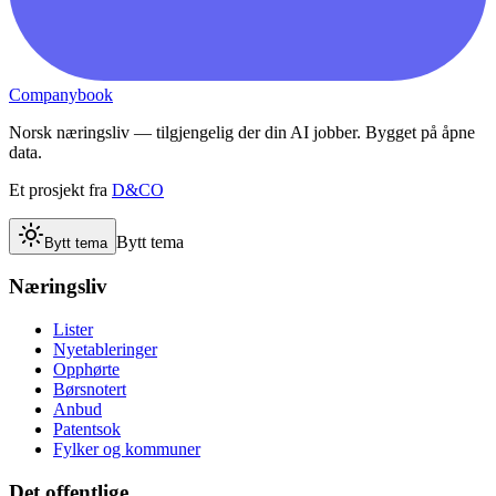
Companybook
Norsk næringsliv — tilgjengelig der din AI jobber. Bygget på åpne
data.
Et prosjekt fra
D&CO
Bytt tema
Bytt tema
Næringsliv
Lister
Nyetableringer
Opphørte
Børsnotert
Anbud
Patentsok
Fylker og kommuner
Det offentlige