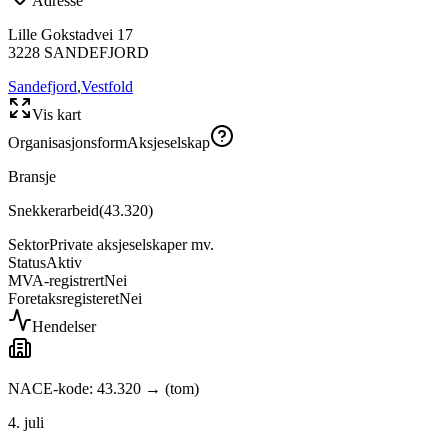
Adresse
Lille Gokstadvei 17
3228
SANDEFJORD
Sandefjord
,
Vestfold
Vis kart
Organisasjonsform
Aksjeselskap
Bransje
Snekkerarbeid
(
43.320
)
Sektor
Private aksjeselskaper mv.
Status
Aktiv
MVA-registrert
Nei
Foretaksregisteret
Nei
Hendelser
NACE-kode: 43.320 → (tom)
4. juli