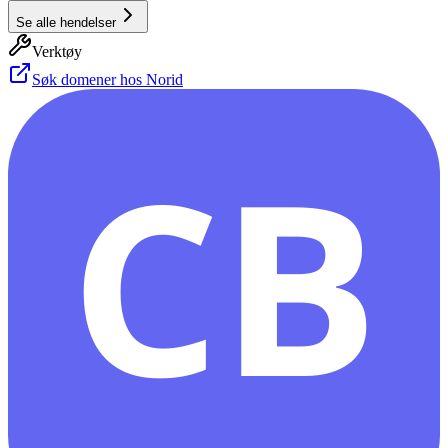
Se alle hendelser
Verktøy
Søk domener hos Norid
CB