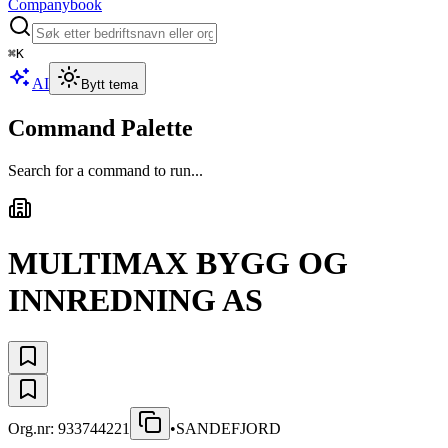
Companybook
⌘
K
AI
Bytt tema
Command Palette
Search for a command to run...
MULTIMAX BYGG OG
INNREDNING AS
Org.nr:
933744221
•
SANDEFJORD