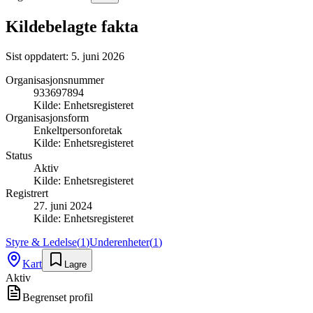
Kildebelagte fakta
Sist oppdatert:
5. juni 2026
Organisasjonsnummer
933697894
Kilde:
Enhetsregisteret
Organisasjonsform
Enkeltpersonforetak
Kilde:
Enhetsregisteret
Status
Aktiv
Kilde:
Enhetsregisteret
Registrert
27. juni 2024
Kilde:
Enhetsregisteret
Styre & Ledelse
(
1
)
Underenheter
(
1
)
Kart
Lagre
Aktiv
Begrenset profil