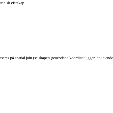
ridisk eierskap.
eres på spatial join (selskapets geocodede koordinat ligger inni eie