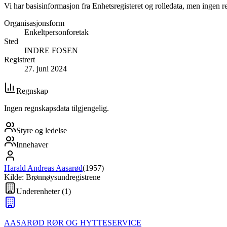
Vi har basisinformasjon fra Enhetsregisteret og rolledata, men ingen r
Organisasjonsform
Enkeltpersonforetak
Sted
INDRE FOSEN
Registrert
27. juni 2024
Regnskap
Ingen regnskapsdata tilgjengelig.
Styre og ledelse
Innehaver
Harald Andreas Aasarød
(
1957
)
Kilde: Brønnøysundregistrene
Underenheter
(
1
)
AASARØD RØR OG HYTTESERVICE