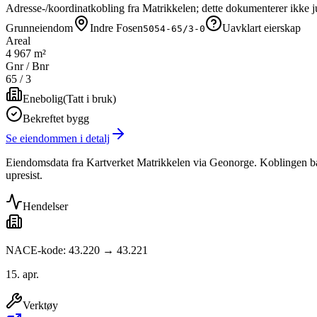
Adresse-/koordinatkobling fra Matrikkelen; dette dokumenterer ikke ju
Grunneiendom
Indre Fosen
Uavklart eierskap
5054-65/3-0
Areal
4 967 m²
Gnr / Bnr
65
/
3
Enebolig
(
Tatt i bruk
)
Bekreftet bygg
Se eiendommen i detalj
Eiendomsdata fra Kartverket Matrikkelen via Geonorge. Koblingen bas
upresist.
Hendelser
NACE-kode: 43.220 → 43.221
15. apr.
Verktøy