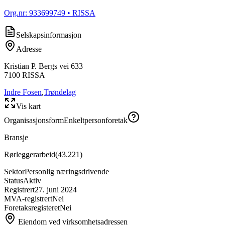
Org.nr:
933699749
• RISSA
Selskapsinformasjon
Adresse
Kristian P. Bergs vei 633
7100
RISSA
Indre Fosen
,
Trøndelag
Vis kart
Organisasjonsform
Enkeltpersonforetak
Bransje
Rørleggerarbeid
(
43.221
)
Sektor
Personlig næringsdrivende
Status
Aktiv
Registrert
27. juni 2024
MVA-registrert
Nei
Foretaksregisteret
Nei
Eiendom ved virksomhetsadressen