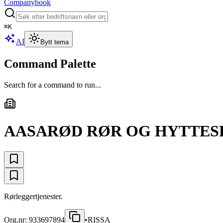
Companybook
⌘
K
AI
Bytt tema
Command Palette
Search for a command to run...
AASARØD RØR OG HYTTES
Rørleggertjenester.
Org.nr:
933697894
•
RISSA