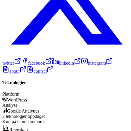
twitter
facebook
linkedin
instagram
about
contact
Teknologier
Plattform
WordPress
Analyse
Google Analytics
2
teknologier
oppdaget
Kun på Companybook
Regnskap