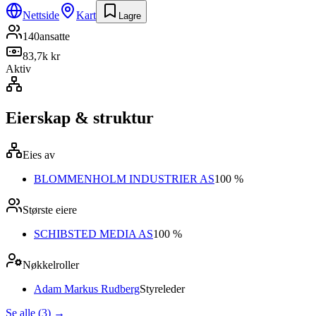
Nettside
Kart
Lagre
140
ansatte
83,7k kr
Aktiv
Eierskap & struktur
Eies av
BLOMMENHOLM INDUSTRIER AS
100 %
Største eiere
SCHIBSTED MEDIA AS
100 %
Nøkkelroller
Adam Markus Rudberg
Styreleder
Se alle (3)
→