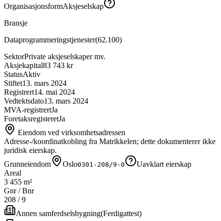
Organisasjonsform
Aksjeselskap
Bransje
Dataprogrammeringstjenester
(
62.100
)
Sektor
Private aksjeselskaper mv.
Aksjekapital
83 743 kr
Status
Aktiv
Stiftet
13. mars 2024
Registrert
14. mai 2024
Vedtektsdato
13. mars 2024
MVA-registrert
Ja
Foretaksregisteret
Ja
Eiendom ved virksomhetsadressen
Adresse-/koordinatkobling fra Matrikkelen; dette dokumenterer ikke
juridisk eierskap.
Grunneiendom
Oslo
Uavklart eierskap
0301-208/9-0
Areal
3 455 m²
Gnr / Bnr
208
/
9
Annen samferdselsbygning
(
Ferdigattest
)