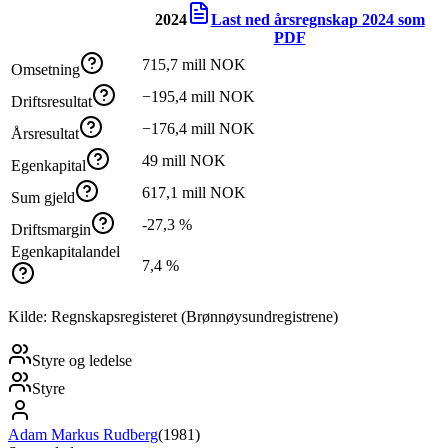
2024
Last ned årsregnskap
2024
som
PDF
715,7 mill NOK
Omsetning
−195,4 mill NOK
Driftsresultat
−176,4 mill NOK
Årsresultat
49 mill NOK
Egenkapital
617,1 mill NOK
Sum gjeld
-27,3 %
Driftsmargin
Egenkapitalandel
7,4 %
Kilde: Regnskapsregisteret (Brønnøysundregistrene)
Styre og ledelse
Styre
Adam Markus Rudberg
(
1981
)