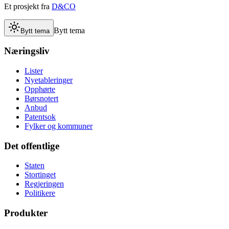
Et prosjekt fra
D&CO
Bytt tema
Bytt tema
Næringsliv
Lister
Nyetableringer
Opphørte
Børsnotert
Anbud
Patentsok
Fylker og kommuner
Det offentlige
Staten
Stortinget
Regjeringen
Politikere
Produkter