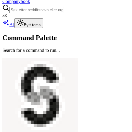
Companybook
⌘
K
AI
Bytt tema
Command Palette
Search for a command to run...