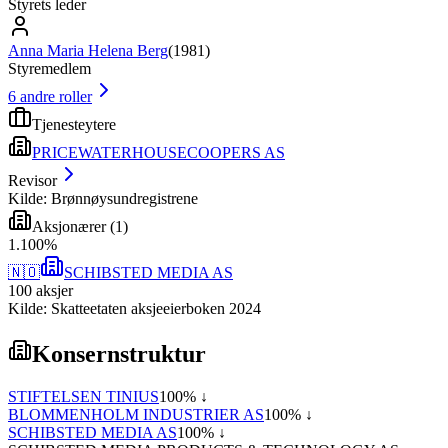
Styrets leder
Anna Maria Helena Berg
(
1981
)
Styremedlem
6
andre roller
Tjenesteytere
PRICEWATERHOUSECOOPERS AS
Revisor
Kilde: Brønnøysundregistrene
Aksjonærer
(
1
)
1
.
100
%
🇳🇴
SCHIBSTED MEDIA AS
100
aksjer
Kilde: Skatteetaten aksjeeierboken 2024
Konsernstruktur
STIFTELSEN TINIUS
100
% ↓
BLOMMENHOLM INDUSTRIER AS
100
% ↓
SCHIBSTED MEDIA AS
100
% ↓