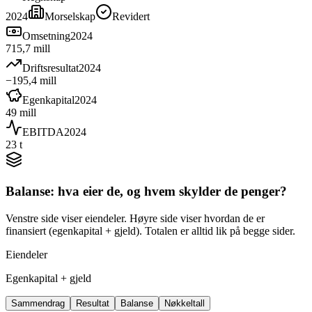
2024
Morselskap
Revidert
Omsetning
2024
715,7 mill
Driftsresultat
2024
−195,4 mill
Egenkapital
2024
49 mill
EBITDA
2024
23 t
Balanse: hva eier de, og hvem skylder de penger?
Venstre side viser eiendeler. Høyre side viser hvordan de er
finansiert (egenkapital + gjeld). Totalen er alltid lik på begge sider.
Eiendeler
Egenkapital + gjeld
Sammendrag
Resultat
Balanse
Nøkkeltall