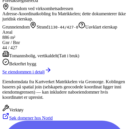
Foretaksregisteret
Ja
Eiendom ved virksomhetsadressen
Adresse-/koordinatkobling fra Matrikkelen; dette dokumenterer ikke
juridisk eierskap.
Grunneiendom
Strand
Uavklart eierskap
1130-44/427-0
Areal
886 m²
Gnr / Bnr
44
/
427
Tomannsbolig, vertikaldelt
(
Tatt i bruk
)
Bekreftet bygg
Se eiendommen i detalj
Eiendomsdata fra Kartverket Matrikkelen via Geonorge. Koblingen
baseres på spatial join (selskapets geocodede koordinat ligger inni
eiendomsgrensen) — kan inkludere naboeiendommer hvis
koordinatet er upresist.
Verktøy
Søk domener hos Norid