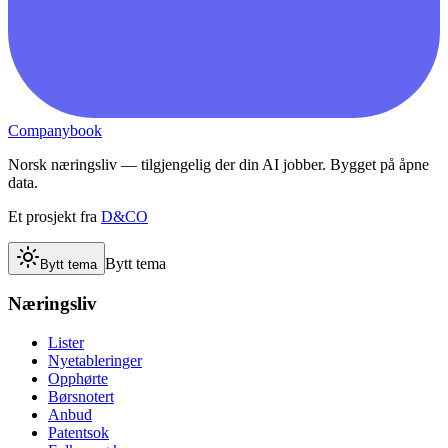
Companybook
Norsk næringsliv — tilgjengelig der din AI jobber. Bygget på åpne
data.
Et prosjekt fra
D&CO
Bytt tema
Bytt tema
Næringsliv
Lister
Nyetableringer
Opphørte
Børsnotert
Anbud
Patentsok