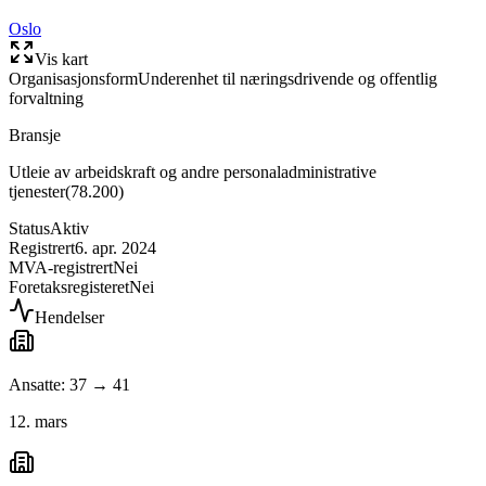
Oslo
Vis kart
Organisasjonsform
Underenhet til næringsdrivende og offentlig
forvaltning
Bransje
Utleie av arbeidskraft og andre personaladministrative
tjenester
(
78.200
)
Status
Aktiv
Registrert
6. apr. 2024
MVA-registrert
Nei
Foretaksregisteret
Nei
Hendelser
Ansatte: 37 → 41
12. mars