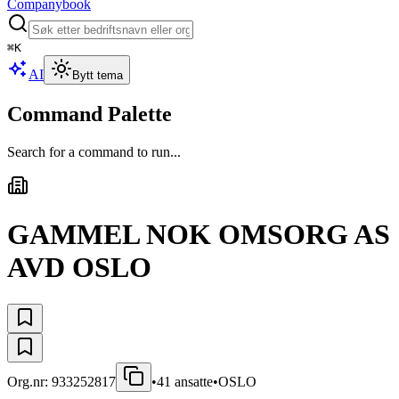
Companybook
⌘
K
AI
Bytt tema
Command Palette
Search for a command to run...
GAMMEL NOK OMSORG AS
AVD OSLO
Org.nr:
933252817
•
41
ansatte
•
OSLO