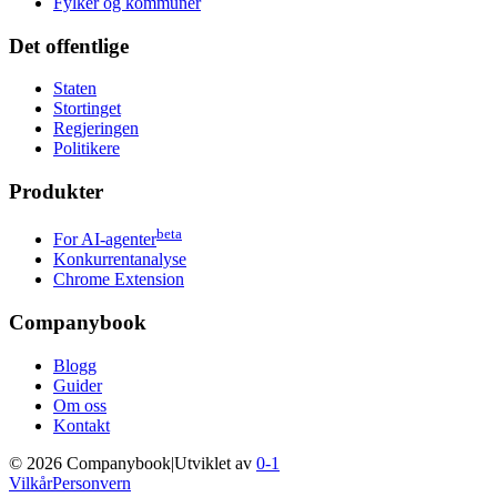
Fylker og kommuner
Det offentlige
Staten
Stortinget
Regjeringen
Politikere
Produkter
beta
For AI-agenter
Konkurrentanalyse
Chrome Extension
Companybook
Blogg
Guider
Om oss
Kontakt
©
2026
Companybook
|
Utviklet av
0-1
Vilkår
Personvern