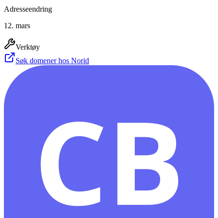
Adresseendring
12. mars
Verktøy
Søk domener hos Norid
CB