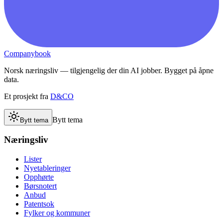
Companybook
Norsk næringsliv — tilgjengelig der din AI jobber. Bygget på åpne
data.
Et prosjekt fra
D&CO
Bytt tema
Bytt tema
Næringsliv
Lister
Nyetableringer
Opphørte
Børsnotert
Anbud
Patentsok
Fylker og kommuner