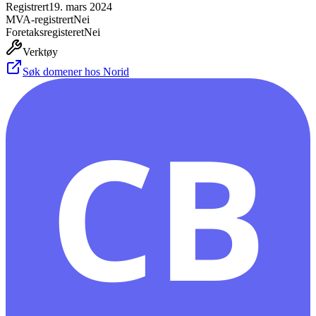
Registrert
19. mars 2024
MVA-registrert
Nei
Foretaksregisteret
Nei
Verktøy
Søk domener hos Norid
CB