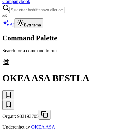
Companybook
⌘
K
AI
Bytt tema
Command Palette
Search for a command to run...
OKEA ASA BESTLA
Org.nr:
933193705
Underenhet av
OKEA ASA