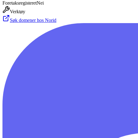
Foretaksregisteret
Nei
Verktøy
Søk domener hos Norid