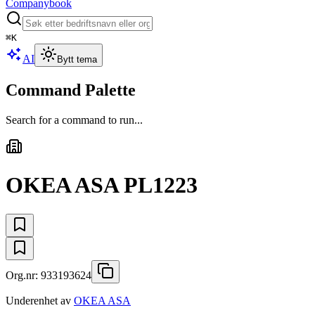
Companybook
⌘
K
AI
Bytt tema
Command Palette
Search for a command to run...
OKEA ASA PL1223
Org.nr:
933193624
Underenhet av
OKEA ASA