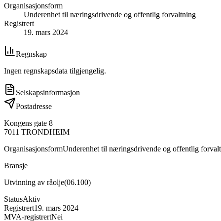
Organisasjonsform
Underenhet til næringsdrivende og offentlig forvaltning
Registrert
19. mars 2024
Regnskap
Ingen regnskapsdata tilgjengelig.
Selskapsinformasjon
Postadresse
Kongens gate 8
7011
TRONDHEIM
Organisasjonsform
Underenhet til næringsdrivende og offentlig forval
Bransje
Utvinning av råolje
(
06.100
)
Status
Aktiv
Registrert
19. mars 2024
MVA-registrert
Nei