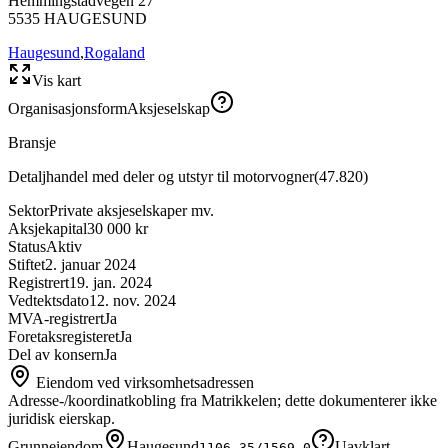
Hemmingstadvegen 27
5535
HAUGESUND
Haugesund
,
Rogaland
Vis kart
Organisasjonsform
Aksjeselskap
Bransje
Detaljhandel med deler og utstyr til motorvogner
(
47.820
)
Sektor
Private aksjeselskaper mv.
Aksjekapital
30 000 kr
Status
Aktiv
Stiftet
2. januar 2024
Registrert
19. jan. 2024
Vedtektsdato
12. nov. 2024
MVA-registrert
Ja
Foretaksregisteret
Ja
Del av konsern
Ja
Eiendom ved virksomhetsadressen
Adresse-/koordinatkobling fra Matrikkelen; dette dokumenterer ikke
juridisk eierskap.
Grunneiendom
Haugesund
Uavklart
1106-35/1569-0