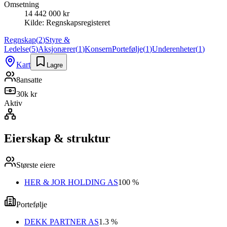
Omsetning
14 442 000 kr
Kilde:
Regnskapsregisteret
Regnskap
(
2
)
Styre &
Ledelse
(
5
)
Aksjonærer
(
1
)
Konsern
Portefølje
(
1
)
Underenheter
(
1
)
Kart
Lagre
8
ansatte
30k kr
Aktiv
Eierskap & struktur
Største eiere
HER & JOR HOLDING AS
100 %
Portefølje
DEKK PARTNER AS
1.3 %