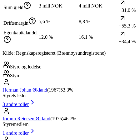
3 mill NOK
4 mill NOK
Sum gjeld
+31,0 %
5,6 %
8,8 %
Driftsmargin
+55,3 %
Egenkapitalandel
12,0 %
16,1 %
+34,4 %
Kilde: Regnskapsregisteret (Brønnøysundregistrene)
Styre og ledelse
Styre
Herman Johan Økland
(
1967
)
53.3%
Styrets leder
3
andre roller
Jorunn Reiersen Økland
(
1975
)
46.7%
Styremedlem
1
andre roller