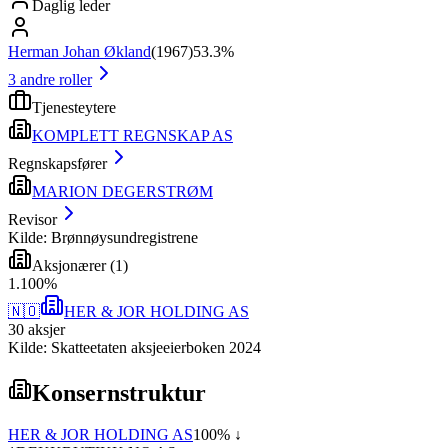
Daglig leder
Herman Johan Økland
(
1967
)
53.3%
3
andre roller
Tjenesteytere
KOMPLETT REGNSKAP AS
Regnskapsfører
MARION DEGERSTRØM
Revisor
Kilde: Brønnøysundregistrene
Aksjonærer
(
1
)
1
.
100
%
🇳🇴
HER & JOR HOLDING AS
30
aksjer
Kilde: Skatteetaten aksjeeierboken 2024
Konsernstruktur
HER & JOR HOLDING AS
100
% ↓