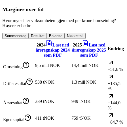
Marginer over tid
Hvor mye sitter virksomheten igjen med per krone i omsetning?
Høyere er bedre.
Sammendrag
Resultat
Balanse
Nøkkeltall
2024
Last ned
2025
Last ned
Endring
årsregnskap
2024
årsregnskap
2025
som PDF
som PDF
9,5 mill NOK
14,4 mill NOK
Omsetning
+51,6 %
538 tNOK
1,3 mill NOK
Driftsresultat
+135,5
%
389 tNOK
949 tNOK
Årsresultat
+144,0
%
411 tNOK
759 tNOK
Egenkapital
+84,7 %