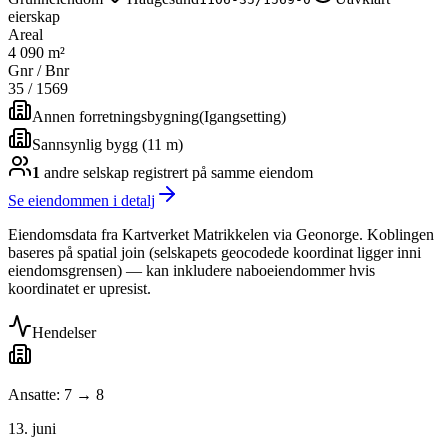
eierskap
Areal
4 090 m²
Gnr / Bnr
35
/
1569
Annen forretningsbygning
(
Igangsetting
)
Sannsynlig bygg (11 m)
1
andre selskap
registrert på samme eiendom
Se eiendommen i detalj
Eiendomsdata fra Kartverket Matrikkelen via Geonorge. Koblingen
baseres på spatial join (selskapets geocodede koordinat ligger inni
eiendomsgrensen) — kan inkludere naboeiendommer hvis
koordinatet er upresist.
Hendelser
Ansatte: 7 → 8
13. juni