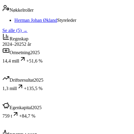
Nøkkelroller
Herman Johan Økland
Styreleder
Se alle (5)
→
Regnskap
2024–2025
2
år
Omsetning
2025
14,4 mill
+51,6 %
Driftsresultat
2025
1,3 mill
+135,5 %
Egenkapital
2025
759 t
+84,7 %