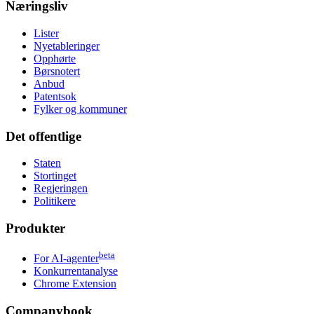
Næringsliv
Lister
Nyetableringer
Opphørte
Børsnotert
Anbud
Patentsok
Fylker og kommuner
Det offentlige
Staten
Stortinget
Regjeringen
Politikere
Produkter
beta
For AI-agenter
Konkurrentanalyse
Chrome Extension
Companybook