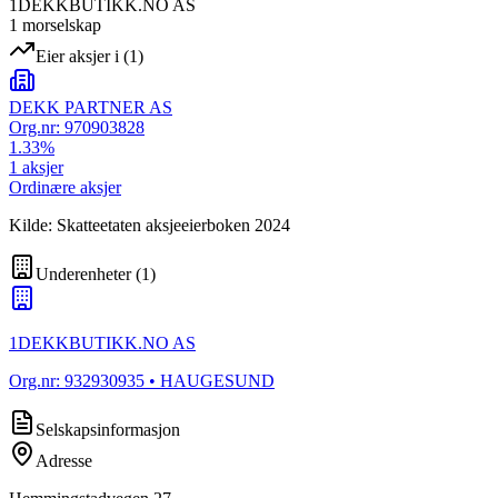
1DEKKBUTIKK.NO AS
1
morselskap
Eier aksjer i
(
1
)
DEKK PARTNER AS
Org.nr:
970903828
1.33
%
1
aksjer
Ordinære aksjer
Kilde: Skatteetaten aksjeeierboken 2024
Underenheter
(
1
)
1DEKKBUTIKK.NO AS
Org.nr:
932930935
• HAUGESUND
Selskapsinformasjon
Adresse