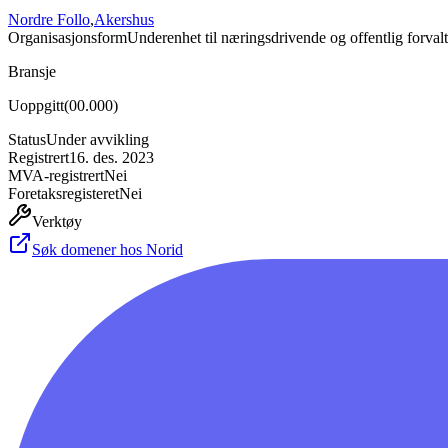
Nordre Follo
,
Akershus
Organisasjonsform
Underenhet til næringsdrivende og offentlig forval
Bransje
Uoppgitt
(
00.000
)
Status
Under avvikling
Registrert
16. des. 2023
MVA-registrert
Nei
Foretaksregisteret
Nei
Verktøy
Søk domener hos Norid