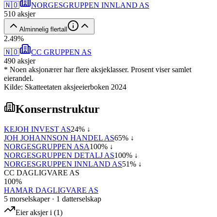
🇳🇴
NORGESGRUPPEN INNLAND AS
510
aksjer
Alminnelig flertall
2
.
49
%
🇳🇴
CC GRUPPEN AS
490
aksjer
* Noen aksjonærer har flere aksjeklasser. Prosent viser samlet
eierandel.
Kilde: Skatteetaten aksjeeierboken 2024
Konsernstruktur
KEJOH INVEST AS
24
% ↓
JOH JOHANNSON HANDEL AS
65
% ↓
NORGESGRUPPEN ASA
100
% ↓
NORGESGRUPPEN DETALJ AS
100
% ↓
NORGESGRUPPEN INNLAND AS
51
% ↓
CC DAGLIGVARE AS
100
%
HAMAR DAGLIGVARE AS
5
morselskap
er
·
1
datterselskap
Eier aksjer i
(
1
)