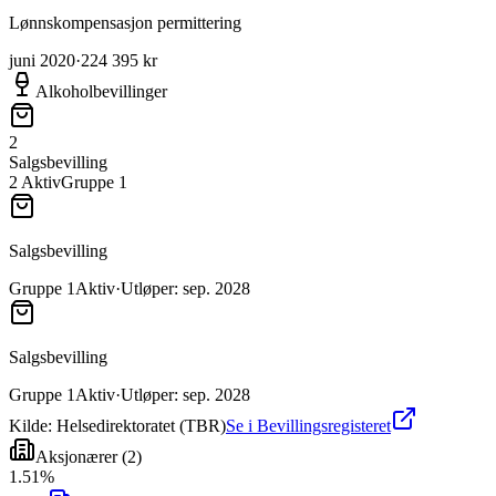
Lønnskompensasjon permittering
juni 2020
·
224 395 kr
Alkoholbevillinger
2
Salgsbevilling
2
Aktiv
Gruppe
1
Salgsbevilling
Gruppe
1
Aktiv
·
Utløper
:
sep. 2028
Salgsbevilling
Gruppe
1
Aktiv
·
Utløper
:
sep. 2028
Kilde: Helsedirektoratet (TBR)
Se i Bevillingsregisteret
Aksjonærer
(
2
)
1
.
51
%