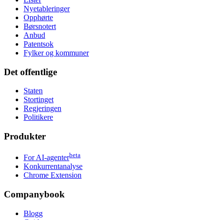
Nyetableringer
Opphørte
Børsnotert
Anbud
Patentsok
Fylker og kommuner
Det offentlige
Staten
Stortinget
Regjeringen
Politikere
Produkter
beta
For AI-agenter
Konkurrentanalyse
Chrome Extension
Companybook
Blogg