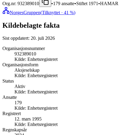
Org.nr:
932389010
•
179
ansatte
•
Stiftet
1971
•
HAMAR
NorgesGruppen
(
Tilknyttet
· 41 %
)
Kildebelagte fakta
Sist oppdatert:
20. juli 2026
Organisasjonsnummer
932389010
Kilde:
Enhetsregisteret
Organisasjonsform
Aksjeselskap
Kilde:
Enhetsregisteret
Status
Aktiv
Kilde:
Enhetsregisteret
Ansatte
179
Kilde:
Enhetsregisteret
Registrert
12. mars 1995
Kilde:
Enhetsregisteret
Regnskapsår