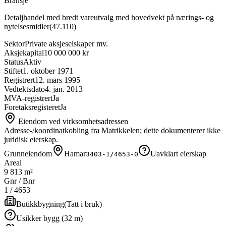
Bransje
Detaljhandel med bredt vareutvalg med hovedvekt på nærings- og
nytelsesmidler
(
47.110
)
Sektor
Private aksjeselskaper mv.
Aksjekapital
10 000 000 kr
Status
Aktiv
Stiftet
1. oktober 1971
Registrert
12. mars 1995
Vedtektsdato
4. jan. 2013
MVA-registrert
Ja
Foretaksregisteret
Ja
Eiendom ved virksomhetsadressen
Adresse-/koordinatkobling fra Matrikkelen; dette dokumenterer ikke
juridisk eierskap.
Grunneiendom
Hamar
Uavklart eierskap
3403-1/4653-0
Areal
9 813 m²
Gnr / Bnr
1
/
4653
Butikkbygning
(
Tatt i bruk
)
Usikker bygg (32 m)