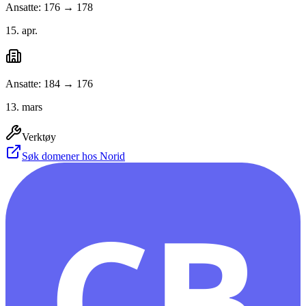
Ansatte: 176 → 178
15. apr.
Ansatte: 184 → 176
13. mars
Verktøy
Søk domener hos Norid
CB