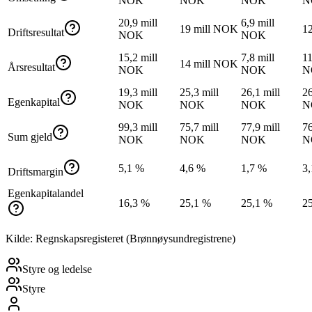
NOK
NOK
NOK
N
20,9 mill
6,9 mill
19 mill NOK
1
Driftsresultat
NOK
NOK
15,2 mill
7,8 mill
11
14 mill NOK
Årsresultat
NOK
NOK
N
19,3 mill
25,3 mill
26,1 mill
26
Egenkapital
NOK
NOK
NOK
N
99,3 mill
75,7 mill
77,9 mill
76
Sum gjeld
NOK
NOK
NOK
N
5,1 %
4,6 %
1,7 %
3
Driftsmargin
Egenkapitalandel
16,3 %
25,1 %
25,1 %
2
Kilde: Regnskapsregisteret (Brønnøysundregistrene)
Styre og ledelse
Styre