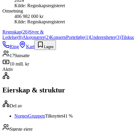
2024
Kilde:
Regnskapsregisteret
Omsetning
406 982 000 kr
Kilde:
Regnskapsregisteret
Regnskap
(
26
)
Styre &
Ledelse
(
8
)
Aksjonærer
(
2
)
Konsern
Portefølje
(
1
)
Underenheter
(
3
)
Tilsku
Ring
Kart
Lagre
179
ansatte
10 mill. kr
Aktiv
Eierskap & struktur
Del av
NorgesGruppen
Tilknyttet
41 %
Største eiere