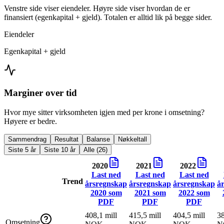
Venstre side viser eiendeler. Høyre side viser hvordan de er
finansiert (egenkapital + gjeld). Totalen er alltid lik på begge sider.
Eiendeler
Egenkapital + gjeld
Marginer over tid
Hvor mye sitter virksomheten igjen med per krone i omsetning?
Høyere er bedre.
Sammendrag
Resultat
Balanse
Nøkkeltall
Siste 5 år
Siste 10 år
Alle (26)
2020
2021
2022
Last ned
Last ned
Last ned
Trend
årsregnskap
årsregnskap
årsregnskap
å
2020
som
2021
som
2022
som
PDF
PDF
PDF
408,1 mill
415,5 mill
404,5 mill
38
Omsetning