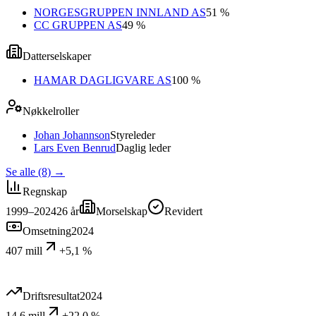
NORGESGRUPPEN INNLAND AS
51 %
CC GRUPPEN AS
49 %
Datterselskaper
HAMAR DAGLIGVARE AS
100 %
Nøkkelroller
Johan Johannson
Styreleder
Lars Even Benrud
Daglig leder
Se alle (8)
→
Regnskap
1999–2024
26
år
Morselskap
Revidert
Omsetning
2024
407 mill
+5,1 %
Driftsresultat
2024
14,6 mill
+22,0 %