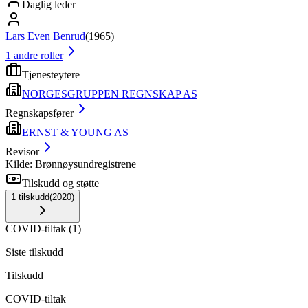
Daglig leder
Lars Even Benrud
(
1965
)
1
andre roller
Tjenesteytere
NORGESGRUPPEN REGNSKAP AS
Regnskapsfører
ERNST & YOUNG AS
Revisor
Kilde: Brønnøysundregistrene
Tilskudd og støtte
1
tilskudd
(
2020
)
COVID-tiltak
(
1
)
Siste tilskudd
Tilskudd
COVID-tiltak