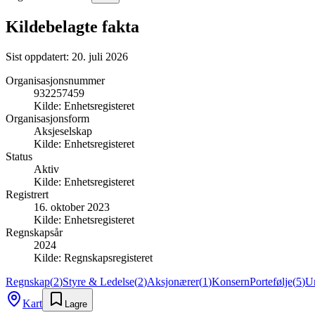
Kildebelagte fakta
Sist oppdatert:
20. juli 2026
Organisasjonsnummer
932257459
Kilde:
Enhetsregisteret
Organisasjonsform
Aksjeselskap
Kilde:
Enhetsregisteret
Status
Aktiv
Kilde:
Enhetsregisteret
Registrert
16. oktober 2023
Kilde:
Enhetsregisteret
Regnskapsår
2024
Kilde:
Regnskapsregisteret
Regnskap
(
2
)
Styre & Ledelse
(
2
)
Aksjonærer
(
1
)
Konsern
Portefølje
(
5
)
U
Kart
Lagre