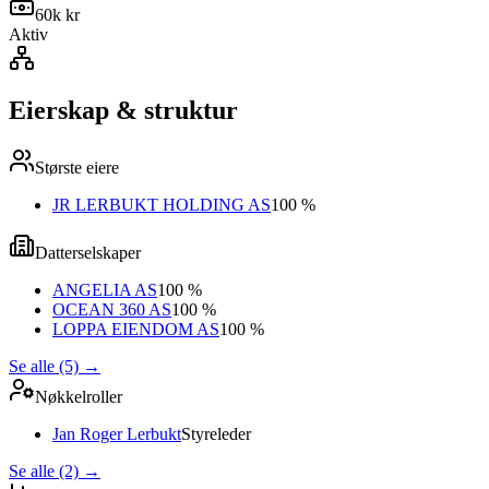
60k kr
Aktiv
Eierskap & struktur
Største eiere
JR LERBUKT HOLDING AS
100 %
Datterselskaper
ANGELIA AS
100 %
OCEAN 360 AS
100 %
LOPPA EIENDOM AS
100 %
Se alle (5)
→
Nøkkelroller
Jan Roger Lerbukt
Styreleder
Se alle (2)
→