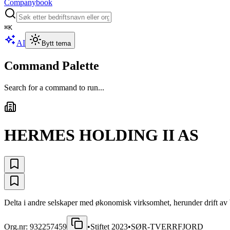
Companybook
⌘
K
AI
Bytt tema
Command Palette
Search for a command to run...
HERMES HOLDING II AS
Delta i andre selskaper med økonomisk virksomhet, herunder drift av 
Org.nr:
932257459
•
Stiftet
2023
•
SØR-TVERRFJORD