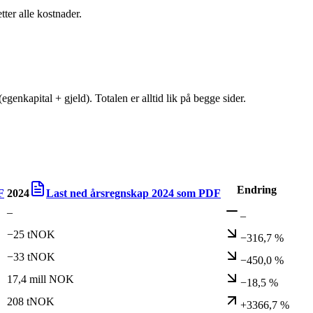
tter alle kostnader.
egenkapital + gjeld). Totalen er alltid lik på begge sider.
Endring
F
2024
Last ned årsregnskap
2024
som PDF
–
–
−25 tNOK
−316,7 %
−33 tNOK
−450,0 %
17,4 mill NOK
−18,5 %
208 tNOK
+3366,7 %