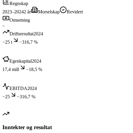
Regnskap
2023–2024
2
år
Morselskap
Revidert
Omsetning
–
Driftsresultat
2024
−25 t
−316,7 %
Egenkapital
2024
17,4 mill
−18,5 %
EBITDA
2024
−25
−316,7 %
Inntekter og resultat