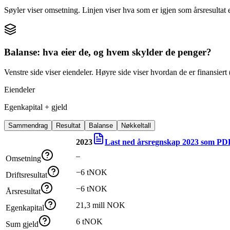
Søyler viser omsetning. Linjen viser hva som er igjen som årsresultat e
Balanse: hva eier de, og hvem skylder de penger?
Venstre side viser eiendeler. Høyre side viser hvordan de er finansiert (
Eiendeler
Egenkapital + gjeld
Sammendrag
Resultat
Balanse
Nøkkeltall
2023
Last ned årsregnskap
2023
som PD
–
Omsetning
−6 tNOK
Driftsresultat
−6 tNOK
Årsresultat
21,3 mill NOK
Egenkapital
6 tNOK
Sum gjeld