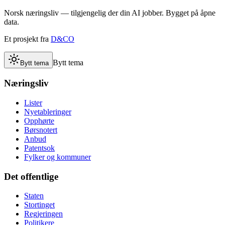
Norsk næringsliv — tilgjengelig der din AI jobber. Bygget på åpne
data.
Et prosjekt fra
D&CO
Bytt tema
Bytt tema
Næringsliv
Lister
Nyetableringer
Opphørte
Børsnotert
Anbud
Patentsok
Fylker og kommuner
Det offentlige
Staten
Stortinget
Regjeringen
Politikere