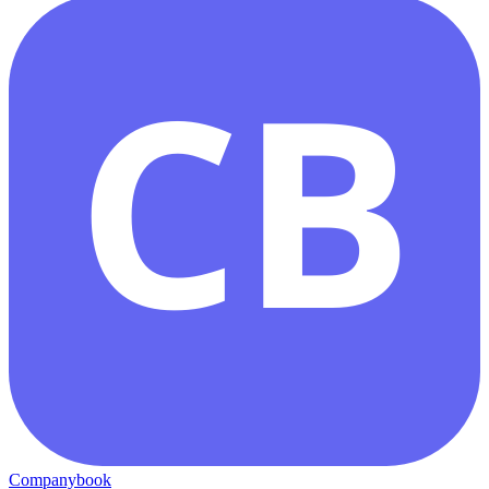
CB
Companybook