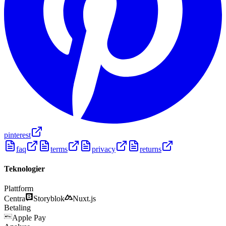
pinterest
faq
terms
privacy
returns
Teknologier
Plattform
Centra
Storyblok
Nuxt.js
Betaling
Apple Pay