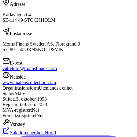
Adresse
Karlavägen 64
SE-114 49 STOCKHOLM
Postadresse
Moms Finans Sweden AS, Floragränd 3
SE-891 50 ÖRNSKÖLDSVIK
E-post
vatreturn@momsfinans.com
Nettside
www.mateuscollection.com
Organisasjonsform
Utenlandsk enhet
Status
Aktiv
Stiftet
15. oktober 1993
Registrert
29. sep. 2023
MVA-registrert
Nei
Foretaksregisteret
Nei
Verktøy
Søk domener hos Norid