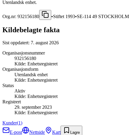
Utenlandsk enhet.
Org.nr:
932156180
•
Stiftet
1993
•
SE-114 49 STOCKHOLM
Kildebelagte fakta
Sist oppdatert:
7. august 2026
Organisasjonsnummer
932156180
Kilde:
Enhetsregisteret
Organisasjonsform
Utenlandsk enhet
Kilde:
Enhetsregisteret
Status
Aktiv
Kilde:
Enhetsregisteret
Registrert
29. september 2023
Kilde:
Enhetsregisteret
Kunder
(
1
)
E-post
Nettside
Kart
Lagre