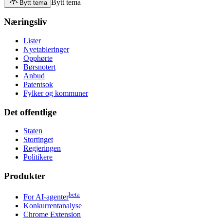
Bytt tema
Bytt tema
Næringsliv
Lister
Nyetableringer
Opphørte
Børsnotert
Anbud
Patentsok
Fylker og kommuner
Det offentlige
Staten
Stortinget
Regjeringen
Politikere
Produkter
beta
For AI-agenter
Konkurrentanalyse
Chrome Extension