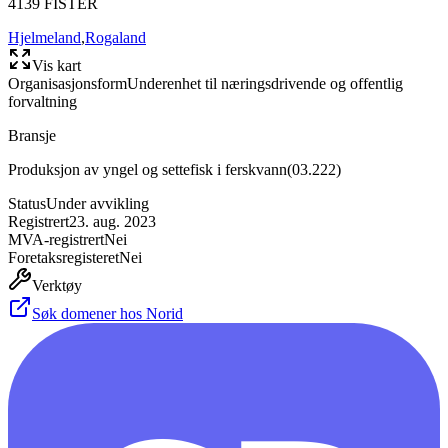
4139
FISTER
Hjelmeland
,
Rogaland
Vis kart
Organisasjonsform
Underenhet til næringsdrivende og offentlig
forvaltning
Bransje
Produksjon av yngel og settefisk i ferskvann
(
03.222
)
Status
Under avvikling
Registrert
23. aug. 2023
MVA-registrert
Nei
Foretaksregisteret
Nei
Verktøy
Søk domener hos Norid