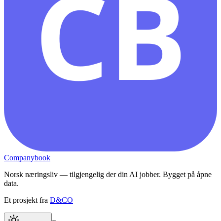
CB
Companybook
Norsk næringsliv — tilgjengelig der din AI jobber. Bygget på åpne
data.
Et prosjekt fra
D&CO