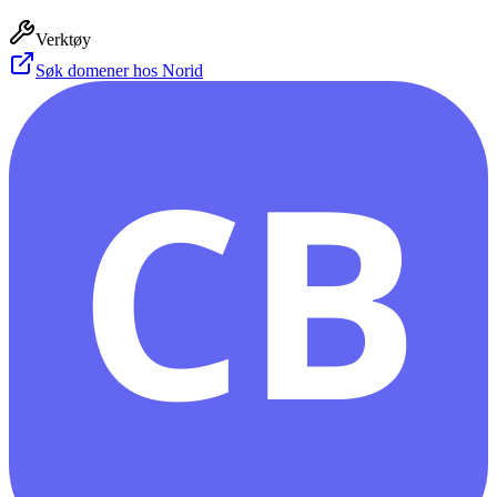
Verktøy
Søk domener hos Norid
CB