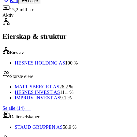
Kart
Lagre
15,2 mill. kr
Aktiv
Eierskap & struktur
Eies av
HESNES HOLDING AS
100 %
Største eiere
MATTISBERGET AS
26.2 %
HESNES INVEST AS
11.1 %
IMPRUV INVEST AS
9.1 %
Se alle (14)
→
Datterselskaper
STAUD GRUPPEN AS
58.9 %