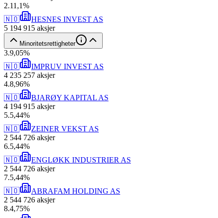
2
.
11,1
%
🇳🇴
HESNES INVEST AS
5 194 915
aksjer
Minoritetsrettigheter
3
.
9,05
%
🇳🇴
IMPRUV INVEST AS
4 235 257
aksjer
4
.
8,96
%
🇳🇴
BJARØY KAPITAL AS
4 194 915
aksjer
5
.
5,44
%
🇳🇴
ZEINER VEKST AS
2 544 726
aksjer
6
.
5,44
%
🇳🇴
ENGLØKK INDUSTRIER AS
2 544 726
aksjer
7
.
5,44
%
🇳🇴
ABRAFAM HOLDING AS
2 544 726
aksjer
8
.
4,75
%