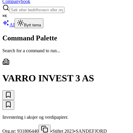
Companybook
⌘
K
AI
Bytt tema
Command Palette
Search for a command to run...
VARRO INVEST 3 AS
Investering i aksjer og verdipapirer.
Org.nr:
931806440
•
Stiftet
2023
•
SANDEFJORD