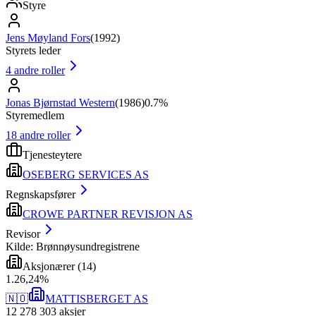
Styre
Jens Møyland Fors
(
1992
)
Styrets leder
4
andre roller
Jonas Bjørnstad Western
(
1986
)
0.7%
Styremedlem
18
andre roller
Tjenesteytere
OSEBERG SERVICES AS
Regnskapsfører
CROWE PARTNER REVISJON AS
Revisor
Kilde: Brønnøysundregistrene
Aksjonærer
(
14
)
1
.
26,24
%
🇳🇴
MATTISBERGET AS
12 278 303
aksjer