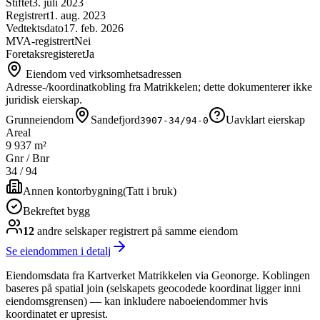
Stiftet
3. juli 2023
Registrert
1. aug. 2023
Vedtektsdato
17. feb. 2026
MVA-registrert
Nei
Foretaksregisteret
Ja
Eiendom ved virksomhetsadressen
Adresse-/koordinatkobling fra Matrikkelen; dette dokumenterer ikke
juridisk eierskap.
Grunneiendom
Sandefjord
Uavklart eierskap
3907-34/94-0
Areal
9 937 m²
Gnr / Bnr
34
/
94
Annen kontorbygning
(
Tatt i bruk
)
Bekreftet bygg
12
andre selskap
er
registrert på samme eiendom
Se eiendommen i detalj
Eiendomsdata fra Kartverket Matrikkelen via Geonorge. Koblingen
baseres på spatial join (selskapets geocodede koordinat ligger inni
eiendomsgrensen) — kan inkludere naboeiendommer hvis
koordinatet er upresist.