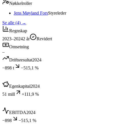
Nøkkelroller
Jens Møyland Fors
Styreleder
Se alle (4)
→
Regnskap
2023–2024
2
år
Revidert
Omsetning
–
Driftsresultat
2024
−898 t
−515,1 %
Egenkapital
2024
51 mill
+111,9 %
EBITDA
2024
−898
−515,1 %