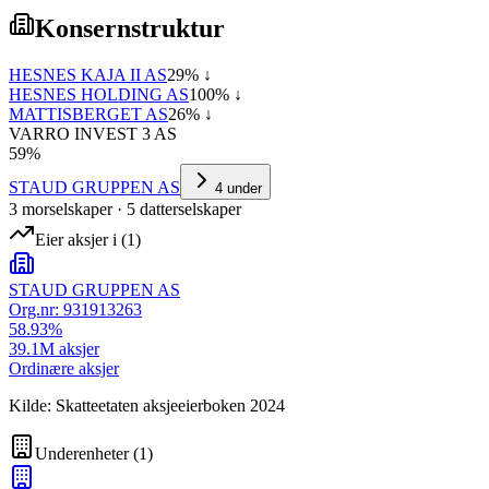
Konsernstruktur
HESNES KAJA II AS
29
% ↓
HESNES HOLDING AS
100
% ↓
MATTISBERGET AS
26
% ↓
VARRO INVEST 3 AS
59
%
STAUD GRUPPEN AS
4
under
3
morselskap
er
·
5
datterselskap
er
Eier aksjer i
(
1
)
STAUD GRUPPEN AS
Org.nr:
931913263
58.93
%
39.1M
aksjer
Ordinære aksjer
Kilde: Skatteetaten aksjeeierboken 2024
Underenheter
(
1
)