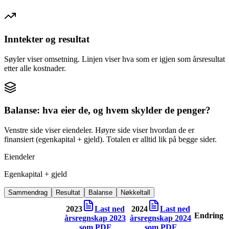
Inntekter og resultat
Søyler viser omsetning. Linjen viser hva som er igjen som årsresultat
etter alle kostnader.
Balanse: hva eier de, og hvem skylder de penger?
Venstre side viser eiendeler. Høyre side viser hvordan de er
finansiert (egenkapital + gjeld). Totalen er alltid lik på begge sider.
Eiendeler
Egenkapital + gjeld
Sammendrag
Resultat
Balanse
Nøkkeltall
2023
Last ned
2024
Last ned
Endring
årsregnskap
2023
årsregnskap
2024
som PDF
som PDF