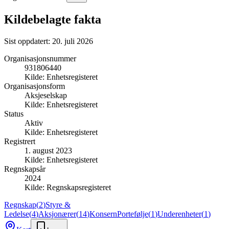
Kildebelagte fakta
Sist oppdatert:
20. juli 2026
Organisasjonsnummer
931806440
Kilde:
Enhetsregisteret
Organisasjonsform
Aksjeselskap
Kilde:
Enhetsregisteret
Status
Aktiv
Kilde:
Enhetsregisteret
Registrert
1. august 2023
Kilde:
Enhetsregisteret
Regnskapsår
2024
Kilde:
Regnskapsregisteret
Regnskap
(
2
)
Styre &
Ledelse
(
4
)
Aksjonærer
(
14
)
Konsern
Portefølje
(
1
)
Underenheter
(
1
)