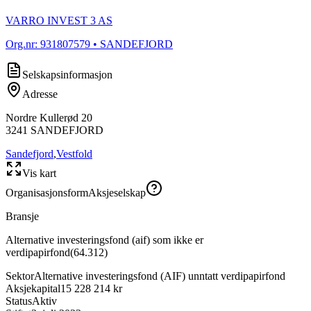
VARRO INVEST 3 AS
Org.nr:
931807579
• SANDEFJORD
Selskapsinformasjon
Adresse
Nordre Kullerød 20
3241
SANDEFJORD
Sandefjord
,
Vestfold
Vis kart
Organisasjonsform
Aksjeselskap
Bransje
Alternative investeringsfond (aif) som ikke er
verdipapirfond
(
64.312
)
Sektor
Alternative investeringsfond (AIF) unntatt verdipapirfond
Aksjekapital
15 228 214 kr
Status
Aktiv