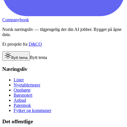
Companybook
Norsk næringsliv — tilgjengelig der din AI jobber. Bygget på åpne
data.
Et prosjekt fra
D&CO
Bytt tema
Bytt tema
Næringsliv
Lister
Nyetableringer
Opphørte
Børsnotert
Anbud
Patentsok
Fylker og kommuner
Det offentlige