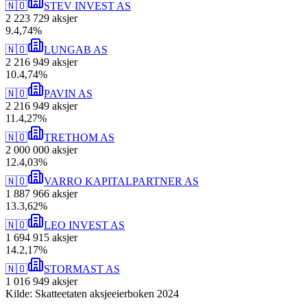
🇳🇴
STEV INVEST AS
2 223 729
aksjer
9
.
4,74
%
🇳🇴
LUNGAB AS
2 216 949
aksjer
10
.
4,74
%
🇳🇴
PAVIN AS
2 216 949
aksjer
11
.
4,27
%
🇳🇴
TRETHOM AS
2 000 000
aksjer
12
.
4,03
%
🇳🇴
VARRO KAPITALPARTNER AS
1 887 966
aksjer
13
.
3,62
%
🇳🇴
LEO INVEST AS
1 694 915
aksjer
14
.
2,17
%
🇳🇴
STORMAST AS
1 016 949
aksjer
Kilde: Skatteetaten aksjeeierboken 2024