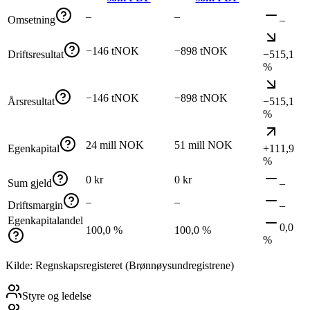
–
–
Omsetning
–
−146 tNOK
−898 tNOK
Driftsresultat
−515,1
%
−146 tNOK
−898 tNOK
Årsresultat
−515,1
%
24 mill NOK
51 mill NOK
Egenkapital
+111,9
%
0 kr
0 kr
Sum gjeld
–
–
–
Driftsmargin
–
Egenkapitalandel
0,0
100,0 %
100,0 %
%
Kilde: Regnskapsregisteret (Brønnøysundregistrene)
Styre og ledelse