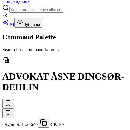
Companybook
⌘
K
AI
Bytt tema
Command Palette
Search for a command to run...
ADVOKAT ÅSNE DINGSØR-
DEHLIN
Org.nr:
931525646
•
SKIEN