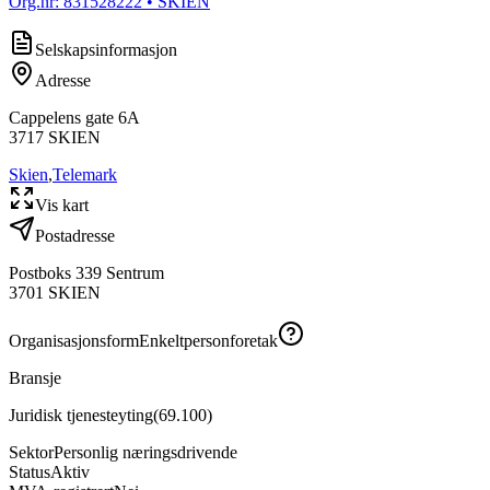
Org.nr:
831528222
• SKIEN
Selskapsinformasjon
Adresse
Cappelens gate 6A
3717
SKIEN
Skien
,
Telemark
Vis kart
Postadresse
Postboks 339 Sentrum
3701
SKIEN
Organisasjonsform
Enkeltpersonforetak
Bransje
Juridisk tjenesteyting
(
69.100
)
Sektor
Personlig næringsdrivende
Status
Aktiv