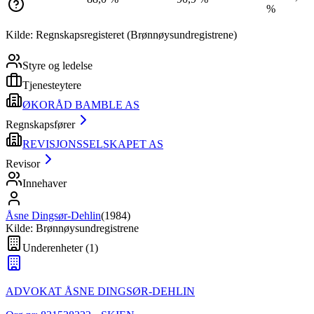
%
Kilde: Regnskapsregisteret (Brønnøysundregistrene)
Styre og ledelse
Tjenesteytere
ØKORÅD BAMBLE AS
Regnskapsfører
REVISJONSSELSKAPET AS
Revisor
Innehaver
Åsne Dingsør-Dehlin
(
1984
)
Kilde: Brønnøysundregistrene
Underenheter
(
1
)
ADVOKAT ÅSNE DINGSØR-DEHLIN