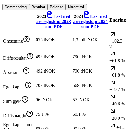
Sammendrag
Resultat
Balanse
Nøkkeltall
2023
Last ned
2024
Last ned
Endring
årsregnskap
2023
årsregnskap
2024
som PDF
som PDF
655 tNOK
1,3 mill NOK
Omsetning
+102,3
%
492 tNOK
796 tNOK
Driftsresultat
+61,8 %
492 tNOK
796 tNOK
Årsresultat
+61,8 %
707 tNOK
568 tNOK
Egenkapital
−19,7 %
96 tNOK
57 tNOK
Sum gjeld
−40,6 %
75,1 %
60,1 %
Driftsmargin
−20,0 %
Egenkapitalandel
+3,2
88,0 %
90,9 %