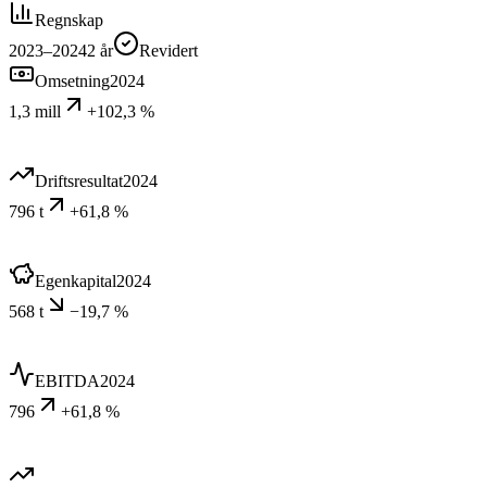
Regnskap
2023–2024
2
år
Revidert
Omsetning
2024
1,3 mill
+102,3 %
Driftsresultat
2024
796 t
+61,8 %
Egenkapital
2024
568 t
−19,7 %
EBITDA
2024
796
+61,8 %