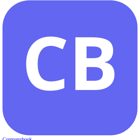
CB
Companybook