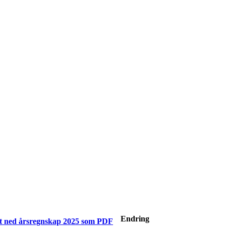
Endring
t ned årsregnskap
2025
som PDF