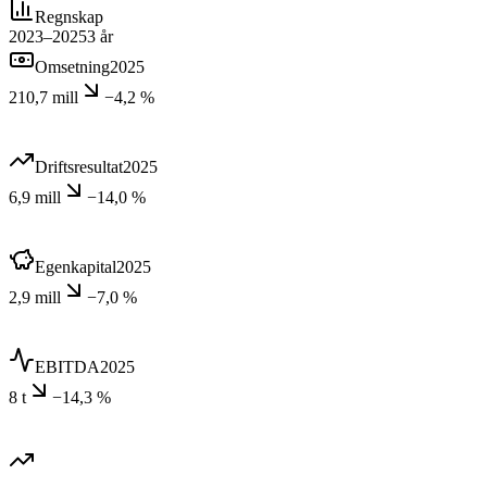
Regnskap
2023–2025
3
år
Omsetning
2025
210,7 mill
−4,2 %
Driftsresultat
2025
6,9 mill
−14,0 %
Egenkapital
2025
2,9 mill
−7,0 %
EBITDA
2025
8 t
−14,3 %