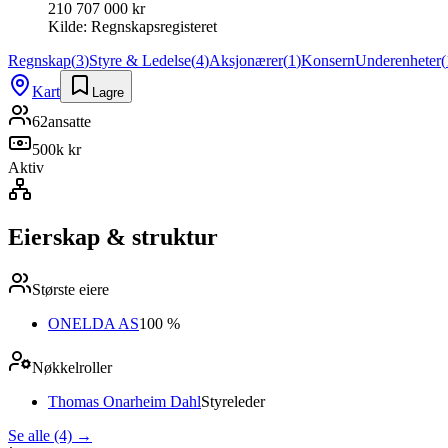
210 707 000 kr
Kilde:
Regnskapsregisteret
Regnskap
(
3
)
Styre & Ledelse
(
4
)
Aksjonærer
(
1
)
Konsern
Underenheter
(
Kart
Lagre
62
ansatte
500k kr
Aktiv
Eierskap & struktur
Største eiere
ONELDA AS
100 %
Nøkkelroller
Thomas Onarheim Dahl
Styreleder
Se alle (4)
→