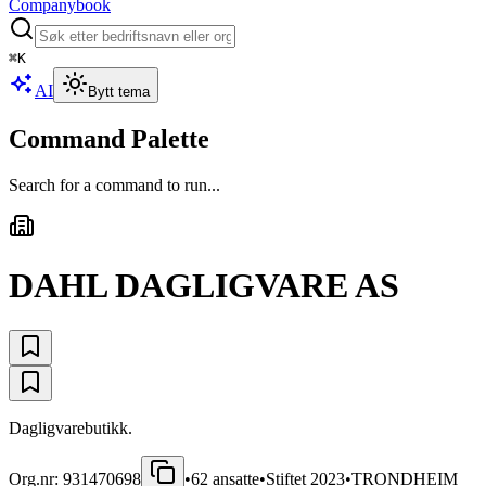
Companybook
⌘
K
AI
Bytt tema
Command Palette
Search for a command to run...
DAHL DAGLIGVARE AS
Dagligvarebutikk.
Org.nr:
931470698
•
62
ansatte
•
Stiftet
2023
•
TRONDHEIM