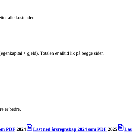
tter alle kostnader.
egenkapital + gjeld). Totalen er alltid lik på begge sider.
e er bedre.
om PDF
2024
Last ned årsregnskap
2024
som PDF
2025
Las