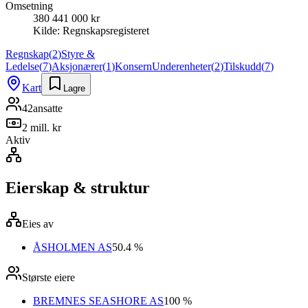
Omsetning
380 441 000 kr
Kilde:
Regnskapsregisteret
Regnskap
(
2
)
Styre &
Ledelse
(
7
)
Aksjonærer
(
1
)
Konsern
Underenheter
(
2
)
Tilskudd
(
7
)
Kart
Lagre
42
ansatte
2 mill. kr
Aktiv
Eierskap & struktur
Eies av
ÅSHOLMEN AS
50.4 %
Største eiere
BREMNES SEASHORE AS
100 %