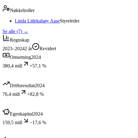
Nøkkelroller
Linda Litlekalsøy Aase
Styreleder
Se alle (7)
→
Regnskap
2023–2024
2
år
Revidert
Omsetning
2024
380,4 mill
+57,1 %
Driftsresultat
2024
76,4 mill
+82,8 %
Egenkapital
2024
159,5 mill
−17,6 %