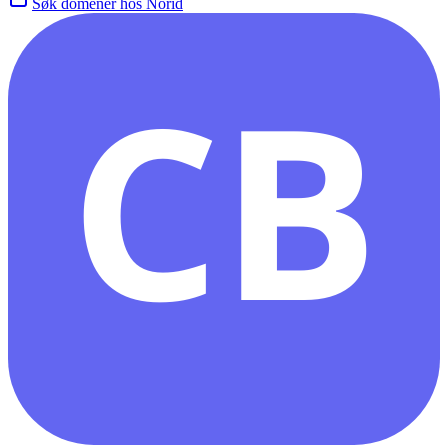
Søk domener hos Norid
CB