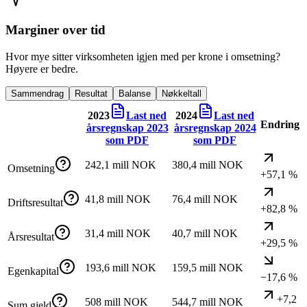
Marginer over tid
Hvor mye sitter virksomheten igjen med per krone i omsetning?
Høyere er bedre.
Sammendrag
Resultat
Balanse
Nøkkeltall
2023
Last ned
2024
Last ned
Endring
årsregnskap
2023
årsregnskap
2024
som PDF
som PDF
242,1 mill NOK
380,4 mill NOK
Omsetning
+57,1 %
41,8 mill NOK
76,4 mill NOK
Driftsresultat
+82,8 %
31,4 mill NOK
40,7 mill NOK
Årsresultat
+29,5 %
193,6 mill NOK
159,5 mill NOK
Egenkapital
−17,6 %
+7,2
508 mill NOK
544,7 mill NOK
Sum gjeld