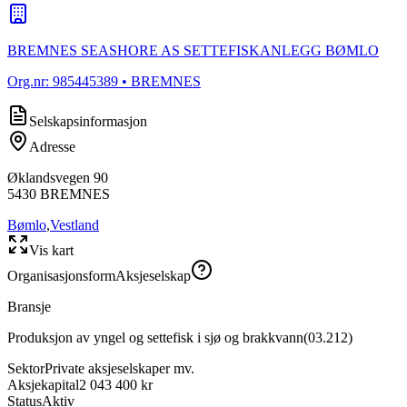
BREMNES SEASHORE AS SETTEFISKANLEGG BØMLO
Org.nr:
985445389
• BREMNES
Selskapsinformasjon
Adresse
Øklandsvegen 90
5430
BREMNES
Bømlo
,
Vestland
Vis kart
Organisasjonsform
Aksjeselskap
Bransje
Produksjon av yngel og settefisk i sjø og brakkvann
(
03.212
)
Sektor
Private aksjeselskaper mv.
Aksjekapital
2 043 400 kr
Status
Aktiv