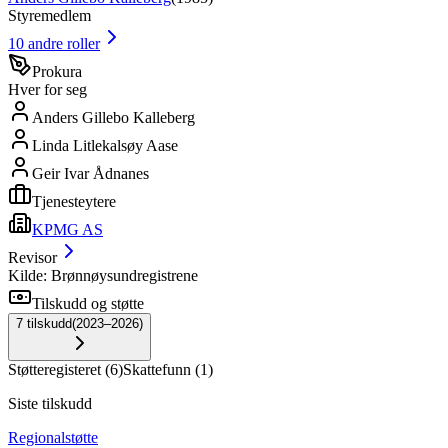
Styremedlem
10
andre roller
Prokura
Hver for seg
Anders Gillebo Kalleberg
Linda Litlekalsøy Aase
Geir Ivar Ådnanes
Tjenesteytere
KPMG AS
Revisor
Kilde: Brønnøysundregistrene
Tilskudd og støtte
7
tilskudd
(
2023–2026
)
Støtteregisteret
(
6
)
Skattefunn
(
1
)
Siste tilskudd
Regionalstøtte