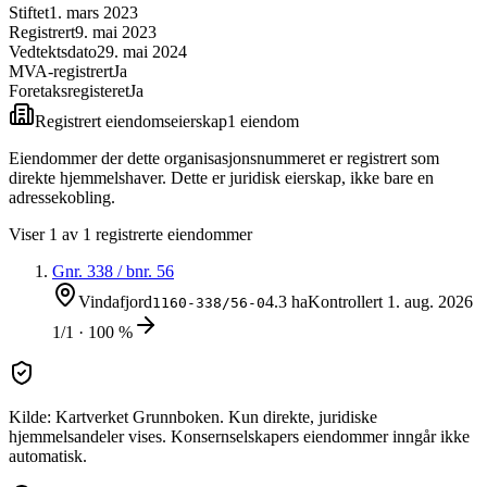
Stiftet
1. mars 2023
Registrert
9. mai 2023
Vedtektsdato
29. mai 2024
MVA-registrert
Ja
Foretaksregisteret
Ja
Registrert eiendomseierskap
1
eiendom
Eiendommer der dette organisasjonsnummeret er registrert som
direkte hjemmelshaver. Dette er juridisk eierskap, ikke bare en
adressekobling.
Viser
1
av
1
registrerte eiendommer
Gnr.
338
/ bnr.
56
Vindafjord
4.3 ha
Kontrollert
1. aug. 2026
1160-338/56-0
1/1 · 100 %
Kilde: Kartverket Grunnboken. Kun direkte, juridiske
hjemmelsandeler vises. Konsernselskapers eiendommer inngår ikke
automatisk.