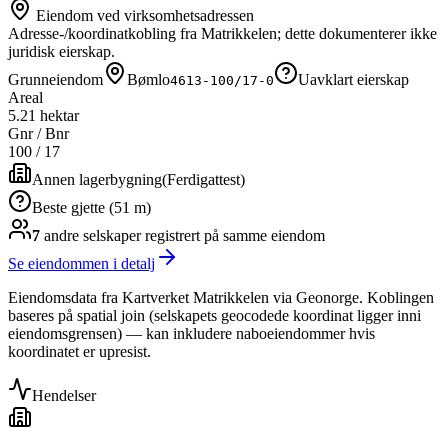
Eiendom ved virksomhetsadressen
Adresse-/koordinatkobling fra Matrikkelen; dette dokumenterer ikke
juridisk eierskap.
Grunneiendom
Bømlo
Uavklart eierskap
4613-100/17-0
Areal
5.21 hektar
Gnr / Bnr
100
/
17
Annen lagerbygning
(
Ferdigattest
)
Beste gjette (51 m)
7
andre selskap
er
registrert på samme eiendom
Se eiendommen i detalj
Eiendomsdata fra Kartverket Matrikkelen via Geonorge. Koblingen
baseres på spatial join (selskapets geocodede koordinat ligger inni
eiendomsgrensen) — kan inkludere naboeiendommer hvis
koordinatet er upresist.
Hendelser