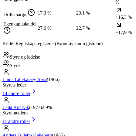
%
17,3 %
20,1 %
Driftsmargin
+16,3 %
Egenkapitalandel
27,6 %
22,7 %
−17,9 %
Kilde: Regnskapsregisteret (Brønnøysundregistrene)
Styre og ledelse
Styre
Linda Litlekalsøy Aase
(
1966
)
Styrets leder
14
andre roller
Laila Knarvik
(
1977
)
2.9%
Styremedlem
11
andre roller
Anders Gillebo Kalleberg
(
1985
)