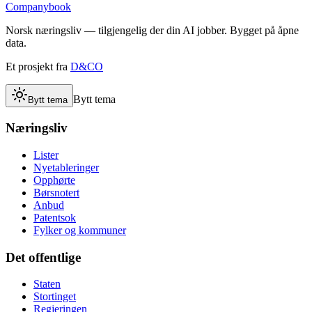
Companybook
Norsk næringsliv — tilgjengelig der din AI jobber. Bygget på åpne
data.
Et prosjekt fra
D&CO
Bytt tema
Bytt tema
Næringsliv
Lister
Nyetableringer
Opphørte
Børsnotert
Anbud
Patentsok
Fylker og kommuner
Det offentlige
Staten
Stortinget
Regjeringen