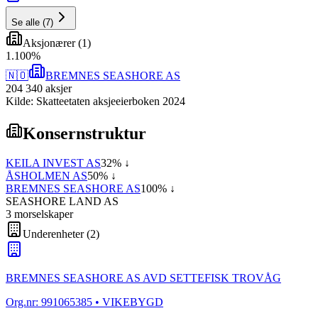
Se alle
(
7
)
Aksjonærer
(
1
)
1
.
100
%
🇳🇴
BREMNES SEASHORE AS
204 340
aksjer
Kilde: Skatteetaten aksjeeierboken 2024
Konsernstruktur
KEILA INVEST AS
32
% ↓
ÅSHOLMEN AS
50
% ↓
BREMNES SEASHORE AS
100
% ↓
SEASHORE LAND AS
3
morselskap
er
Underenheter
(
2
)
BREMNES SEASHORE AS AVD SETTEFISK TROVÅG
Org.nr:
991065385
• VIKEBYGD