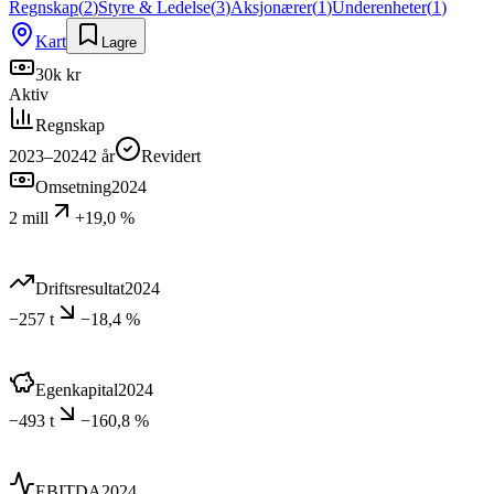
Regnskap
(
2
)
Styre & Ledelse
(
3
)
Aksjonærer
(
1
)
Underenheter
(
1
)
Kart
Lagre
30k kr
Aktiv
Regnskap
2023–2024
2
år
Revidert
Omsetning
2024
2 mill
+19,0 %
Driftsresultat
2024
−257 t
−18,4 %
Egenkapital
2024
−493 t
−160,8 %
EBITDA
2024