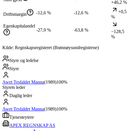
+46,2 %
+0,5
-12,6 %
-12,6 %
Driftsmargin
%
Egenkapitalandel
-27,9 %
-63,8 %
−128,5
%
Kilde: Regnskapsregisteret (Brønnøysundregistrene)
Styre og ledelse
Styre
Awet Tesfaldet Manna
(
1989
)
100%
Styrets leder
Daglig leder
Awet Tesfaldet Manna
(
1989
)
100%
Tjenesteytere
APEX REGNSKAP AS