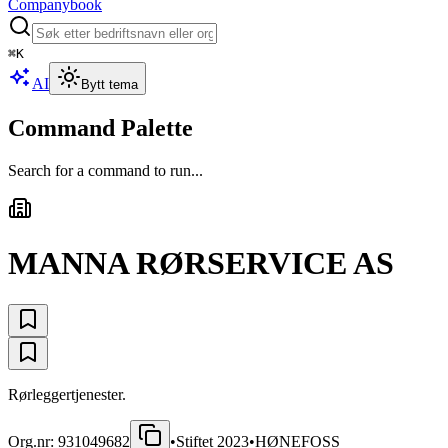
Companybook
⌘
K
AI
Bytt tema
Command Palette
Search for a command to run...
MANNA RØRSERVICE AS
Rørleggertjenester.
Org.nr:
931049682
•
Stiftet
2023
•
HØNEFOSS