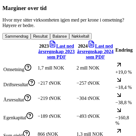
Marginer over tid
Hvor mye sitter virksomheten igjen med per krone i omsetning?
Høyere er bedre.
Sammendrag
Resultat
Balanse
Nøkkeltall
2023
Last ned
2024
Last ned
Endring
årsregnskap
2023
årsregnskap
2024
som PDF
som PDF
1,7 mill NOK
2 mill NOK
Omsetning
+19,0 %
−217 tNOK
−257 tNOK
Driftsresultat
−18,4 %
−219 tNOK
−304 tNOK
Årsresultat
−38,8 %
−189 tNOK
−493 tNOK
Egenkapital
−160,8
%
866 tNOK
1,3 mill NOK
Sum gjeld