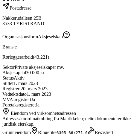
Postadresse
Nakkerudalleen 25B
3533
TYRISTRAND
Organisasjonsform
Aksjeselskap
Bransje
Rørleggerarbeid
(
43.221
)
Sektor
Private aksjeselskaper mv.
Aksjekapital
30 000 kr
Status
Aktiv
Stiftet
1. mars 2023
Registrert
20. mars 2023
Vedtektsdato
1. mars 2023
MVA-registrert
Ja
Foretaksregisteret
Ja
Eiendom ved virksomhetsadressen
Adresse-/koordinatkobling fra Matrikkelen; dette dokumenterer ikke
juridisk eierskap.
Grunneiendom
Ringerike
Registrert
3305-86/271-0