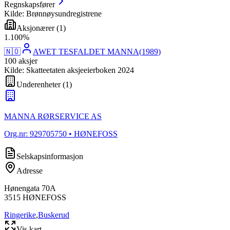
Regnskapsfører
Kilde: Brønnøysundregistrene
Aksjonærer
(
1
)
1
.
100
%
🇳🇴
AWET TESFALDET MANNA
(
1989
)
100
aksjer
Kilde: Skatteetaten aksjeeierboken 2024
Underenheter
(
1
)
MANNA RØRSERVICE AS
Org.nr:
929705750
• HØNEFOSS
Selskapsinformasjon
Adresse
Hønengata 70A
3515
HØNEFOSS
Ringerike
,
Buskerud
Vis kart