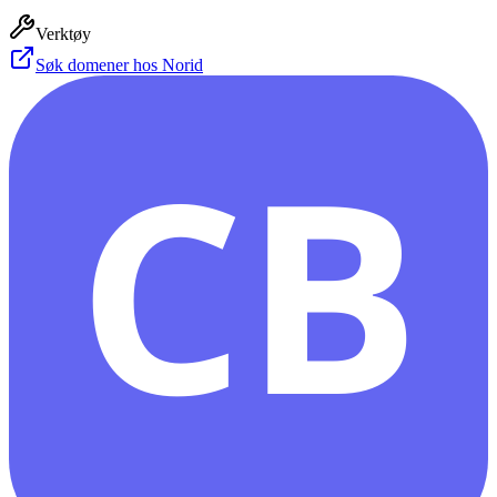
Verktøy
Søk domener hos Norid
CB