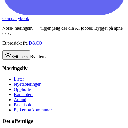
Companybook
Norsk næringsliv — tilgjengelig der din AI jobber. Bygget på åpne
data.
Et prosjekt fra
D&CO
Bytt tema
Bytt tema
Næringsliv
Lister
Nyetableringer
Opphørte
Børsnotert
Anbud
Patentsok
Fylker og kommuner
Det offentlige