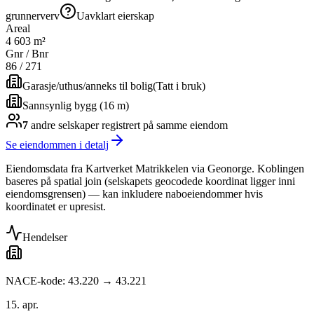
grunnerverv
Uavklart eierskap
Areal
4 603 m²
Gnr / Bnr
86
/
271
Garasje/uthus/anneks til bolig
(
Tatt i bruk
)
Sannsynlig bygg (16 m)
7
andre selskap
er
registrert på samme eiendom
Se eiendommen i detalj
Eiendomsdata fra Kartverket Matrikkelen via Geonorge. Koblingen
baseres på spatial join (selskapets geocodede koordinat ligger inni
eiendomsgrensen) — kan inkludere naboeiendommer hvis
koordinatet er upresist.
Hendelser
NACE-kode: 43.220 → 43.221
15. apr.