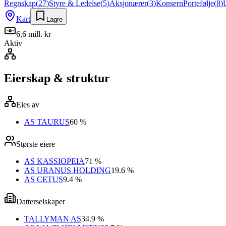
Regnskap
(
27
)
Styre & Ledelse
(
5
)
Aksjonærer
(
3
)
Konsern
Portefølje
(
8
)
Kart
Lagre
6,6 mill. kr
Aktiv
Eierskap & struktur
Eies av
AS TAURUS
60 %
Største eiere
AS KASSIOPEIA
71 %
AS URANUS HOLDING
19.6 %
AS CETUS
9.4 %
Datterselskaper
TALLYMAN AS
34.9 %