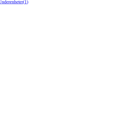
Underenheter
(
1
)