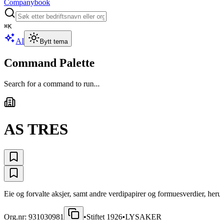
Companybook
⌘
K
AI
Bytt tema
Command Palette
Search for a command to run...
AS TRES
Eie og forvalte aksjer, samt andre verdipapirer og formuesverdier, heru
Org.nr:
931030981
•
Stiftet
1926
•
LYSAKER