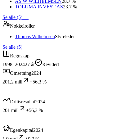
AS W WILHELMSEN
28.7 %
TOLUMA INVEST AS
23.7 %
Se alle (5)
→
Nøkkelroller
Thomas Wilhelmsen
Styreleder
Se alle (5)
→
Regnskap
1998–2024
27
år
Revidert
Omsetning
2024
201,2 mill
+56,3 %
Driftsresultat
2024
201 mill
+56,3 %
Egenkapital
2024
1,9 mrd
+0,7 %