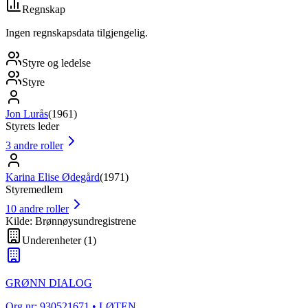
Regnskap
Ingen regnskapsdata tilgjengelig.
Styre og ledelse
Styre
Jon Lurås
(
1961
)
Styrets leder
3
andre roller
Karina Elise Ødegård
(
1971
)
Styremedlem
10
andre roller
Kilde: Brønnøysundregistrene
Underenheter
(
1
)
GRØNN DIALOG
Org.nr:
930521671
• LØTEN