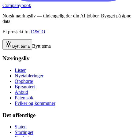
Companybook
Norsk næringsliv — tilgjengelig der din AI jobber. Bygget på åpne
data.
Et prosjekt fra
D&CO
Bytt tema
Bytt tema
Næringsliv
Lister
Nyetableringer
Opphørte
Børsnotert
Anbud
Patentsok
Fylker og kommuner
Det offentlige
Staten
Stortinget