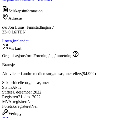
Selskapsinformasjon
Adresse
c/o Jon Lurås, Finnstadhagan 7
2340
LØTEN
Løten
,
Innlandet
Vis kart
Organisasjonsform
Forening/lag/innretning
Bransje
Aktiviteter i andre medlemsorganisasjoner ellers
(
94.992
)
Sektor
Ideelle organisasjoner
Status
Aktiv
Stiftet
4. desember 2022
Registrert
21. des. 2022
MVA-registrert
Nei
Foretaksregisteret
Nei
Verktøy