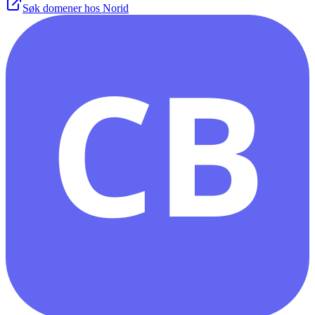
Søk domener hos Norid
CB